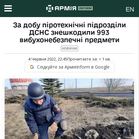
EN
За добу піротехнічні підрозділи
ДСНС знешкодили 993
вибухонебезпечні предмети
НОВИНИ
4 Червня 2022, 22:45
Прочитаєте за:
< 1
хв.
Слідкуйте за АрміяInform в Google