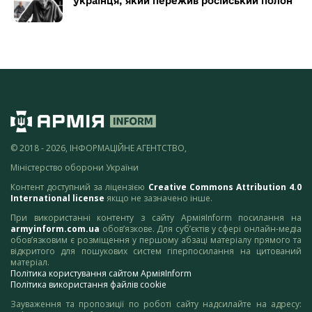
українця, який пережив російський полон
© 2018 - 2026, ІНФОРМАЦІЙНЕ АГЕНТСТВО,
Міністерство оборони України
Контент доступний за ліцензією
Creative Commons Attribution 4.0
International license
якщо не зазначено інше.
При використанні контенту з сайту АрміяInform посилання на
armyinform.com.ua
обов’язкове. Для суб’єктів у сфері онлайн-медіа
обов’язковим є розміщення у першому абзаці матеріалу прямого та
відкритого для пошукових систем гіперпосилання на цитований
матеріал.
Політика користування сайтом АрміяInform
Політика використання файлів cookie
Зауваження та пропозиції по роботі сайту надсилайте на адресу: