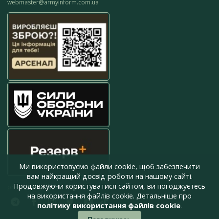
webmaster@armyinform.com.ua
Ми використовуємо файли cookie, щоб забезпечити
вам найкращий досвід роботи на нашому сайті.
Продовжуючи користуватися сайтом, ви погоджуєтесь
press@armyinform.com.ua
на використання файлів cookie. Детальніше про
політику використання файлів cookie
.