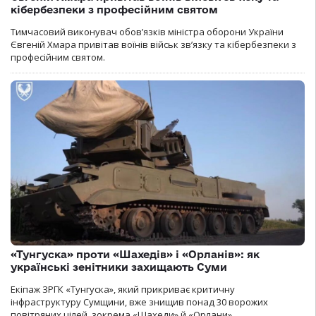
кібербезпеки з професійним святом
Тимчасовий виконувач обов’язків міністра оборони України
Євгеній Хмара привітав воїнів військ зв’язку та кібербезпеки з
професійним святом.
«Тунгуска» проти «Шахедів» і «Орланів»: як
українські зенітники захищають Суми
Екіпаж ЗРГК «Тунгуска», який прикриває критичну
інфраструктуру Сумщини, вже знищив понад 30 ворожих
повітряних цілей, зокрема «Шахеди» й «Орлани».