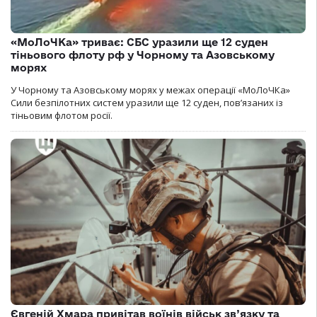
«МоЛоЧКа» триває: СБС уразили ще 12 суден
тіньового флоту рф у Чорному та Азовському
морях
У Чорному та Азовському морях у межах операції «МоЛоЧКа»
Сили безпілотних систем уразили ще 12 суден, пов’язаних із
тіньовим флотом росії.
Євгеній Хмара привітав воїнів військ зв’язку та