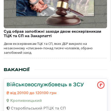
Суд обрав запобіжні заходи двом екскерівникам
ТЦК та СП на Закарпатті
Двом екскерівникам ТЦК та СП, яких ДБР викрило на
незаконному «списанні» понад тисячі чоловіків, обрано
запобіжний захід.
ВАКАНСІЇ
Військовослужбовець в ЗСУ
від 20100 до 120100 грн
Кропивницький
Старобільський РТЦК та СП