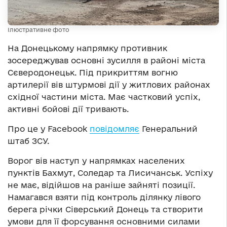
Ілюстративне фото
На Донецькому напрямку противник
зосереджував основні зусилля в районі міста
Сєверодонецьк. Під прикриттям вогню
артилерії вів штурмові дії у житлових районах
східної частини міста. Має частковий успіх,
активні бойові дії тривають.
Про це у Facebook
повідомляє
Генеральний
штаб ЗСУ.
Ворог вів наступ у напрямках населених
пунктів Бахмут, Соледар та Лисичанськ. Успіху
не має, відійшов на раніше зайняті позиції.
Намагався взяти під контроль ділянку лівого
берега річки Сіверський Донець та створити
умови для її форсування основними силами