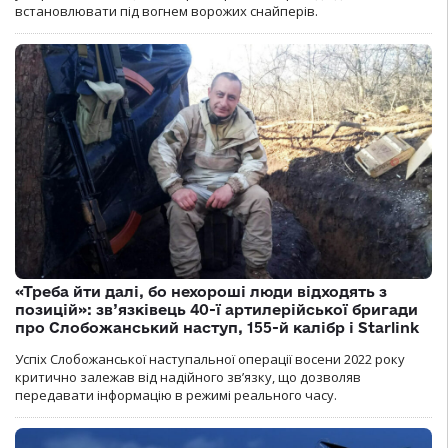
встановлювати під вогнем ворожих снайперів.
«Треба йти далі, бо нехороші люди відходять з
позицій»: зв’язківець 40-ї артилерійської бригади
про Слобожанський наступ, 155-й калібр і Starlink
Успіх Слобожанської наступальної операції восени 2022 року
критично залежав від надійного зв’язку, що дозволяв
передавати інформацію в режимі реального часу.