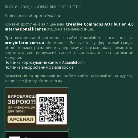
© 2018 - 2026, ІНФОРМАЦІЙНЕ АГЕНТСТВО,
Міністерство оборони України
Контент доступний за ліцензією
Creative Commons Attribution 4.0
International license
якщо не зазначено інше.
При використанні контенту з сайту АрміяInform посилання на
armyinform.com.ua
обов’язкове. Для суб’єктів у сфері онлайн-медіа
обов’язковим є розміщення у першому абзаці матеріалу прямого та
відкритого для пошукових систем гіперпосилання на цитований
матеріал.
Політика користування сайтом АрміяInform
Політика використання файлів cookie
Зауваження та пропозиції по роботі сайту надсилайте на адресу:
webmaster@armyinform.com.ua