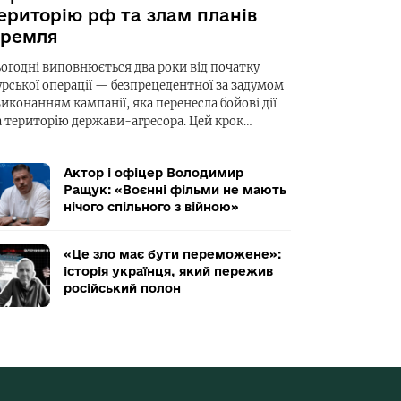
ериторію рф та злам планів
ремля
ьогодні виповнюється два роки від початку
урської операції — безпрецедентної за задумом
виконанням кампанії, яка перенесла бойові дії
а територію держави-агресора. Цей крок…
Актор і офіцер Володимир
Ращук: «Воєнні фільми не мають
нічого спільного з війною»
«Це зло має бути переможене»:
історія українця, який пережив
російський полон