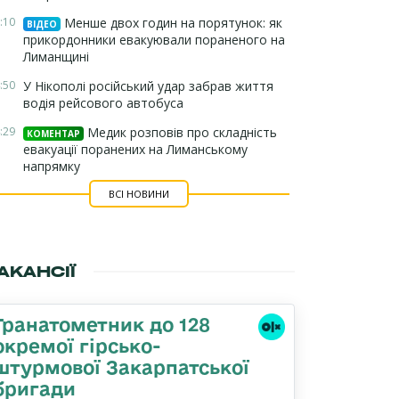
:10
Менше двох годин на порятунок: як
ВІДЕО
прикордонники евакуювали пораненого на
Лиманщині
:50
У Нікополі російський удар забрав життя
водія рейсового автобуса
:29
Медик розповів про складність
КОМЕНТАР
евакуації поранених на Лиманському
напрямку
ВСІ НОВИНИ
АКАНСІЇ
Гранатометник до 128
окремої гірсько-
штурмової Закарпатської
бригади