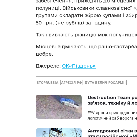
забезпечення, приходять до місцевих 
полуниці. Військовики славнозвісної «
групами складати зброю купами і зби
50 грн. (не рублів) за годину.
Так і вивчають різницю між полунице
Місцеві відмічають, що рашо-гастар
добре.
Джерело:
ОК«Південь»
STOPRUSSIA
АГРЕСІЯ РФ
ДУТА ВЕЛИЧ РОСАРМІЇ
Destruction Team р
зв’язок, техніку й л
FPV-дрони прикордонників
логістичний хаб ворога 
Антидронові сітки в
атаку російської «М