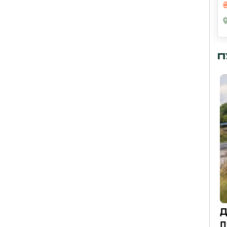
П
Д
п