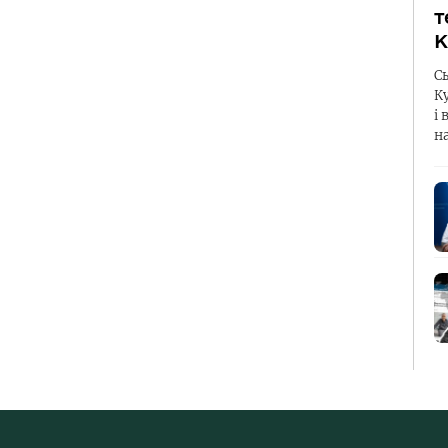
т
К
С
К
і 
н