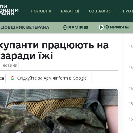
ГОЛОВНА
ВАКАНСІЇ
СОЦЗАХИСТ
ПРО 
ДОВІДНИК ВЕТЕРАНА
купанти працюють на
16
заради їжі
НОВИНИ
16
Слідкуйте за АрміяInform в Google
хв.
16
15
15