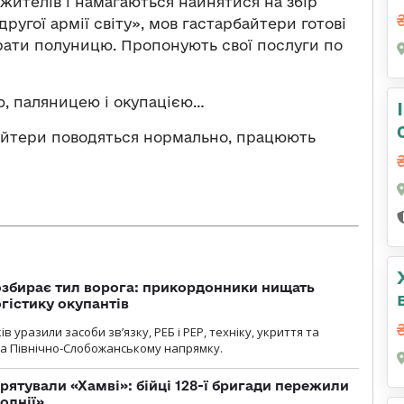
жителів і намагаються найнятися на збір
другої армії світу», мов гастарбайтери готові
рати полуницю. Пропонують свої послуги по
ю, паляницею і окупацією…
байтери поводяться нормально, працюють
озбирає тил ворога: прикордонники нищать
огістику окупантів
 уразили засоби зв’язку, РЕБ і РЕР, техніку, укриття та
на Північно-Слобожанському напрямку.
рятували «Хамві»: бійці 128-ї бригади пережили
олнії»