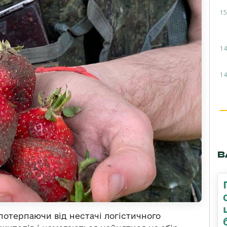
15
14
14
В
потерпаючи від нестачі логістичного