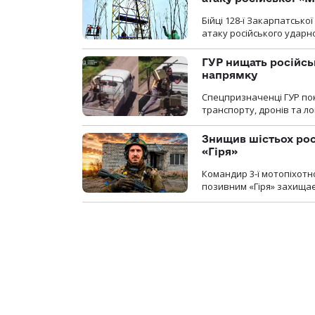
Бійці 128-ї Закарпатсько
атаку російського ударн
ГУР нищать російськ
напрямку
Спецпризначенці ГУР пок
транспорту, дронів та ло
Знищив шістьох росі
«Гіря»
Командир 3-ї мотопіхотно
позивним «Гіря» захищає