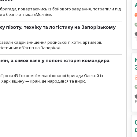
ї бригади, повертаючись із бойового завдання, потрапили під
ого безпілотника «Молнія».
у піхоту, техніку та логістику на Запорізькому
азали кадри знищення російської піхоти, артилерії,
гістичних об’єктів на Запоріжжі.
ян, а сімох взяв у полон: історія командира
ї роти 43-ї окремої механізованої бригади Олексій із
 Харківщину — край, де народився та виріс.