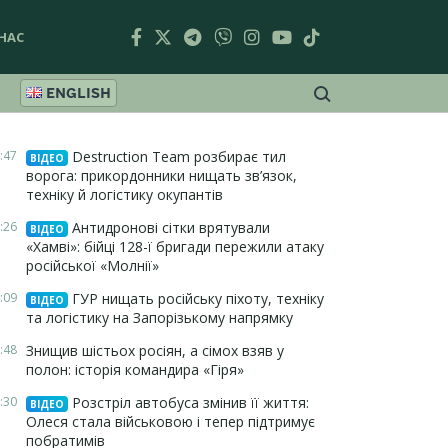
НАС
ENGLISH
:47
Destruction Team розбирає тил
ВІДЕО
ворога: прикордонники нищать зв’язок,
техніку й логістику окупантів
:26
Антидронові сітки врятували
ВІДЕО
«Хамві»: бійці 128-ї бригади пережили атаку
російської «Молнії»
:09
ГУР нищать російську піхоту, техніку
ВІДЕО
та логістику на Запорізькому напрямку
:48
Знищив шістьох росіян, а сімох взяв у
полон: історія командира «Гіря»
:30
Розстріл автобуса змінив її життя:
ВІДЕО
Олеся стала військовою і тепер підтримує
побратимів