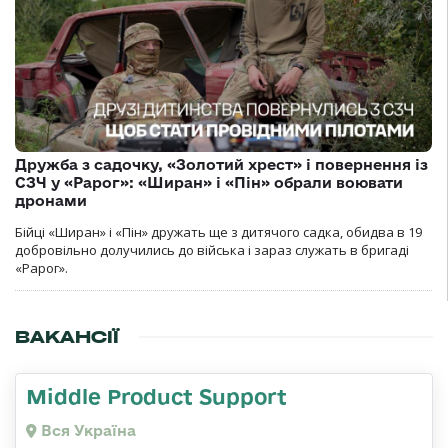
Дружба з садочку, «Золотий хрест» і повернення із
СЗЧ у «Рарог»: «Ширан» і «Пін» обрали воювати
дронами
Бійці «Ширан» і «Пін» дружать ще з дитячого садка, обидва в 19
добровільно долучились до війська і зараз служать в бригаді
«Рарог».
ВАКАНСІЇ
Middle Product Support
Вся Україна