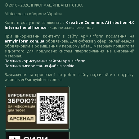
© 2018 - 2026, ІНФОРМАЦІЙНЕ АГЕНТСТВО,
Міністерство оборони України
Контент доступний за ліцензією
Creative Commons Attribution 4.0
International license
якщо не зазначено інше.
При використанні контенту з сайту АрміяInform посилання на
armyinform.com.ua
обов’язкове. Для суб’єктів у сфері онлайн-медіа
обов’язковим є розміщення у першому абзаці матеріалу прямого та
відкритого для пошукових систем гіперпосилання на цитований
матеріал.
Політика користування сайтом АрміяInform
Політика використання файлів cookie
Зауваження та пропозиції по роботі сайту надсилайте на адресу:
webmaster@armyinform.com.ua