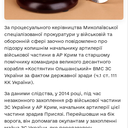
За процесуального керівництва Миколаївської
спеціалізованої прокуратури у військовій та
оборонній сфері заочно повідомлено про
підозру колишнім начальнику артилерії
військової частини в АР Крим та старшому
помічнику командира великого десантного
корабля «Костянтин Ольшанський» ВМС ЗС
України за фактом державної зради (ч.1 ст. 111
КК України).
За даними слідства, у 2014 році, під час
незаконного захоплення рф військової частини
ЗС України у АР Крим, начальник артилерії цієї
частини зрадив Присязі. Перейшовши на бік
ворога, він допомагав окупантам у захопленні
майна ЗС України, яке передавалось