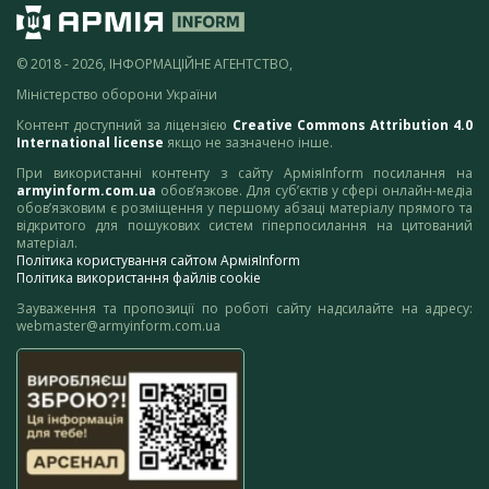
© 2018 - 2026, ІНФОРМАЦІЙНЕ АГЕНТСТВО,
Міністерство оборони України
Контент доступний за ліцензією
Creative Commons Attribution 4.0
International license
якщо не зазначено інше.
При використанні контенту з сайту АрміяInform посилання на
armyinform.com.ua
обов’язкове. Для суб’єктів у сфері онлайн-медіа
обов’язковим є розміщення у першому абзаці матеріалу прямого та
відкритого для пошукових систем гіперпосилання на цитований
матеріал.
Політика користування сайтом АрміяInform
Політика використання файлів cookie
Зауваження та пропозиції по роботі сайту надсилайте на адресу:
webmaster@armyinform.com.ua