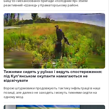
Бійці 93-ї механізованої бригади «Холодний Яр» збили
реактивний «Шахед» у Краматорському районі.
Тижнями сидять у руїнах і ведуть спостереження:
під Куп’янськом окупанти намагаються не
відсвічувати
Ворожі штурмовики продовжують тактику інфільтрації в наші
позиції, але далеко не заходять і можуть тижнями сидіти на
одному місці.