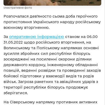
Ілюстративне фото
Розпочалася дев’яносто сьома доба героїчного
протистояння Українського народу російському
воєнному вторгненню.
За
оперативною інформацією
станом на 06.00
31.05.2022 щодо російського вторгнення, на
Волинському та Поліському напрямках основні
зусилля збройних сил республіки білорусь
зосереджені на посиленні охорони ділянки
державного кордону, інженерному обладнанні
позицій, веденні розвідки та проведенні заходів
бойової підготовки у взаємодії видів та родів
військ. Загроза ракетних та авіаційних ударів з
території республіки білорусь продовжує
зберігатися.
На Сіверському напрямку противник активних