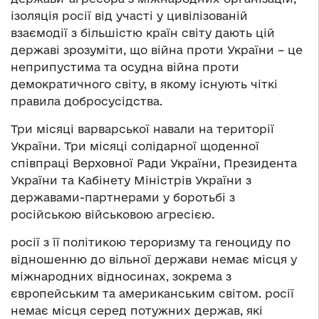
ізоляція росії від участі у цивілізованій
взаємодії з більшістю країн світу дають цій
державі зрозуміти, що війна проти України – це
неприпустима та осудна війна проти
демократичного світу, в якому існують чіткі
правила добросусідства.
Три місяці варварської навали на території
України. Три місяці солідарної щоденної
співпраці Верховної Ради України, Президента
України та Кабінету Міністрів України з
державами-партнерами у боротьбі з
російською військовою агресією.
росії з її політикою тероризму та геноциду по
відношенню до вільної держави немає місця у
міжнародних відносинах, зокрема з
європейським та американським світом. росії
немає місця серед потужних держав, які