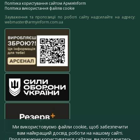
Політика користування сайтом АрміяInform
Політика використання файлів cookie
Зауваження та пропозиції по роботі сайту надсилайте на адресу:
webmaster@armyinform.com.ua
Ми використовуємо файли cookie, щоб забезпечити
вам найкращий досвід роботи на нашому сайті.
Продовжуючи користуватися сайтом, ви погоджуєтесь
press@armyinform.com.ua