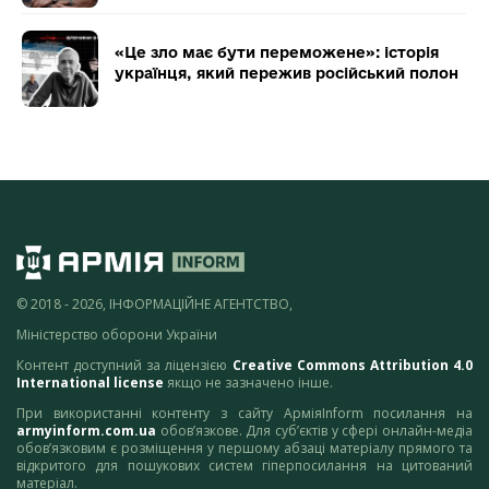
«Це зло має бути переможене»: історія
українця, який пережив російський полон
© 2018 - 2026, ІНФОРМАЦІЙНЕ АГЕНТСТВО,
Міністерство оборони України
Контент доступний за ліцензією
Creative Commons Attribution 4.0
International license
якщо не зазначено інше.
При використанні контенту з сайту АрміяInform посилання на
armyinform.com.ua
обов’язкове. Для суб’єктів у сфері онлайн-медіа
обов’язковим є розміщення у першому абзаці матеріалу прямого та
відкритого для пошукових систем гіперпосилання на цитований
матеріал.