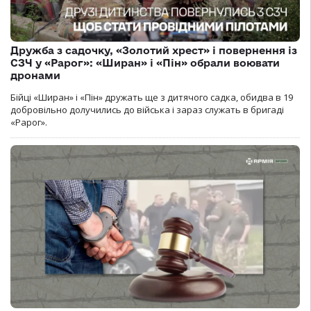
Дружба з садочку, «Золотий хрест» і повернення із
СЗЧ у «Рарог»: «Ширан» і «Пін» обрали воювати
дронами
Бійці «Ширан» і «Пін» дружать ще з дитячого садка, обидва в 19
добровільно долучились до війська і зараз служать в бригаді
«Рарог».