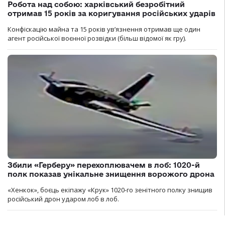
Робота над собою: харківський безробітний
отримав 15 років за коригування російських ударів
Конфіскацію майна та 15 років увʼязнення отримав ще один
агент російської воєнної розвідки (більш відомої як гру).
Збили «Герберу» перехоплювачем в лоб: 1020-й
полк показав унікальне знищення ворожого дрона
«Хенкок», боєць екіпажу «Крук» 1020-го зенітного полку знищив
російський дрон ударом лоб в лоб.