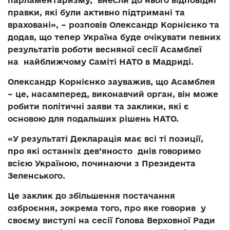
парламентаризму, внесли до нього відповідні
правки, які були активно підтримані та
враховані», – розповів Олександр Корнієнко та
додав, що тепер Україна буде очікувати певних
результатів роботи весняної сесії Асамблеї
на найближчому Саміті НАТО в Мадриді.
Олександр Корнієнко зауважив, що Асамблея
– це, насамперед, виконавчий орган, він може
робити політичні заяви та заклики, які є
основою для подальших рішень НАТО.
«У результаті Декларація має всі ті позиції,
про які останніх дев’яносто днів говоримо
всією Україною, починаючи з Президента
Зеленського.
Це заклик до збільшення постачання
озброєння, зокрема того, про яке говорив у
своєму виступі на сесії Голова Верховної Ради