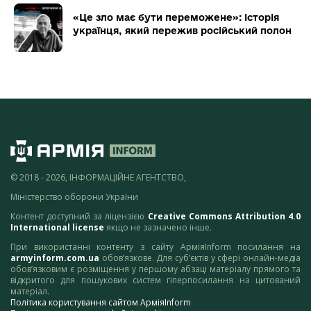
«Це зло має бути переможене»: історія
українця, який пережив російський полон
© 2018 - 2026, ІНФОРМАЦІЙНЕ АГЕНТСТВО,
Міністерство оборони України
Контент доступний за ліцензією
Creative Commons Attribution 4.0
International license
якщо не зазначено інше.
При використанні контенту з сайту АрміяInform посилання на
armyinform.com.ua
обов’язкове. Для суб’єктів у сфері онлайн-медіа
обов’язковим є розміщення у першому абзаці матеріалу прямого та
відкритого для пошукових систем гіперпосилання на цитований
матеріал.
Політика користування сайтом АрміяInform