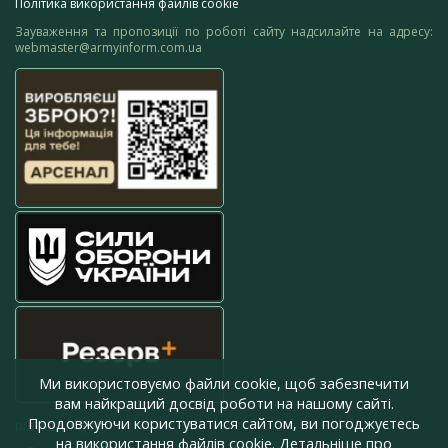
Політика використання файлів cookie
Зауваження та пропозиції по роботі сайту надсилайте на адресу:
webmaster@armyinform.com.ua
Ми використовуємо файли cookie, щоб забезпечити
вам найкращий досвід роботи на нашому сайті.
Продовжуючи користуватися сайтом, ви погоджуєтесь
press@armyinform.com.ua
на використання файлів cookie. Детальніше про