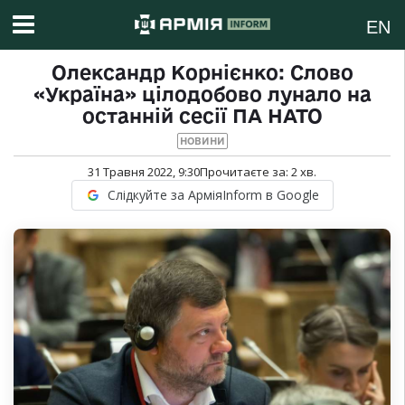
EN
Олександр Корнієнко: Слово
«Україна» цілодобово лунало на
останній сесії ПА НАТО
НОВИНИ
31 Травня 2022, 9:30
Прочитаєте за:
2
хв.
Слідкуйте за АрміяInform в Google