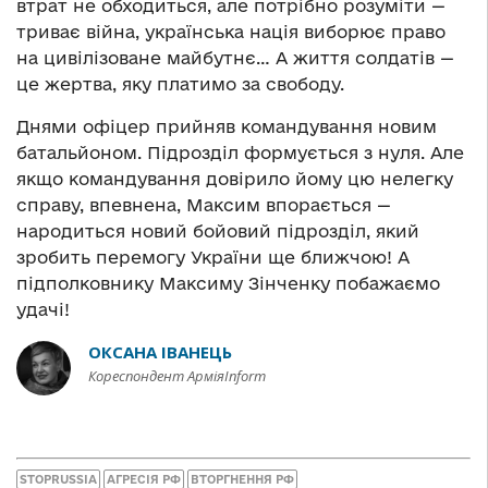
втрат не обходиться, але потрібно розуміти —
триває війна, українська нація виборює право
на цивілізоване майбутнє… А життя солдатів —
це жертва, яку платимо за свободу.
Днями офіцер прийняв командування новим
батальйоном. Підрозділ формується з нуля. Але
якщо командування довірило йому цю нелегку
справу, впевнена, Максим впорається —
народиться новий бойовий підрозділ, який
зробить перемогу України ще ближчою! А
підполковнику Максиму Зінченку побажаємо
удачі!
ОКСАНА ІВАНЕЦЬ
Кореспондент АрміяInform
STOPRUSSIA
АГРЕСІЯ РФ
ВТОРГНЕННЯ РФ