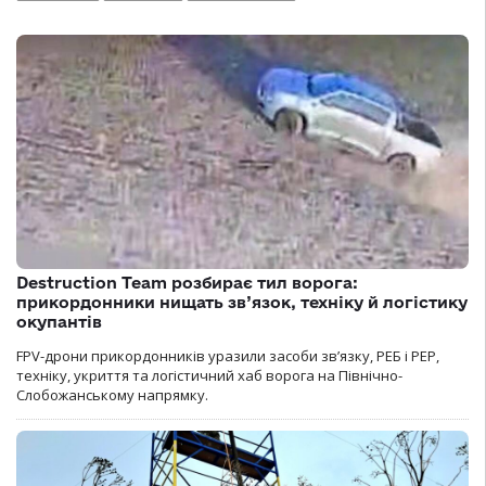
Destruction Team розбирає тил ворога:
прикордонники нищать зв’язок, техніку й логістику
окупантів
FPV-дрони прикордонників уразили засоби зв’язку, РЕБ і РЕР,
техніку, укриття та логістичний хаб ворога на Північно-
Слобожанському напрямку.