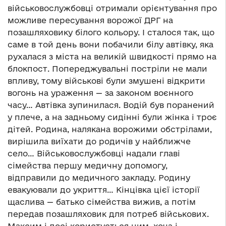
військовослужбовці отримали орієнтування про
можливе пересування ворожої ДРГ на
позашляховику білого кольору. І сталося так, що
саме в той день вони побачили білу автівку, яка
рухалася з міста на великій швидкості прямо на
блокпост. Попереджувальні постріли не мали
впливу, тому військові були змушені відкрити
вогонь на ураження — за законом воєнного
часу… Автівка зупинилася. Водій був поранений
у плече, а на задньому сидінні були жінка і троє
дітей. Родина, налякана ворожими обстрілами,
вирішила виїхати до родичів у найближче
село… Військовослужбовці надали главі
сімейства першу медичну допомогу,
відправили до медичного закладу. Родину
евакуювали до укриття… Кінцівка цієї історії
щаслива — батько сімейства вижив, а потім
передав позашляховик для потреб військових.