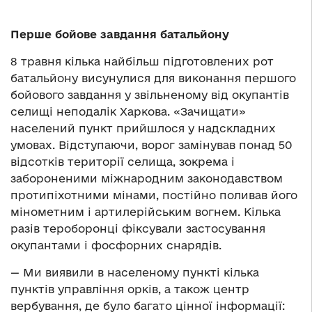
Перше бойове завдання батальйону
8 травня кілька найбільш підготовлених рот
батальйону висунулися для виконання першого
бойового завдання у звільненому від окупантів
селищі неподалік Харкова. «Зачищати»
населений пункт прийшлося у надскладних
умовах. Відступаючи, ворог замінував понад 50
відсотків території селища, зокрема і
забороненими міжнародним законодавством
протипіхотними мінами, постійно поливав його
мінометним і артилерійським вогнем. Кілька
разів тероборонці фіксували застосування
окупантами і фосфорних снарядів.
— Ми виявили в населеному пункті кілька
пунктів управління орків, а також центр
вербування, де було багато цінної інформації: