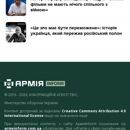
фільми не мають нічого спільного з
війною»
«Це зло має бути переможене»: історія
українця, який пережив російський полон
© 2018 - 2026, ІНФОРМАЦІЙНЕ АГЕНТСТВО,
Міністерство оборони України
Контент доступний за ліцензією
Creative Commons Attribution 4.0
International license
якщо не зазначено інше.
При використанні контенту з сайту АрміяInform посилання на
armyinform.com.ua
обов’язкове. Для суб’єктів у сфері онлайн-медіа