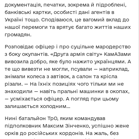
документація, печатки, зокрема й підроблені,
банківські картки, особисті дані агентів в
Україні тощо. Сподіваюся, це вагомий вклад до
нашої перемоги та врятує багато життів наших
громадян.
Розповідає офіцер і про суцільне мародерство
з боку окупантів. «Друга армія світу» КамАЗами
вивозила добро, яке було нажито українцями. А
те що вивезти не могли, псували — наприклад,
знімали колеса з автівок, а салон та крісла
різали. — На їхніх позиціях чого тільки ми не
знаходили — навіть пральні машинки в окопах,
— усміхається офіцер. А погляд при цьому
залишається холодним…
Нині батальйон ТрО, яким командував
підполковник Максим Зінченко, успішно жене
орків до російських кордонів. На жаль, без