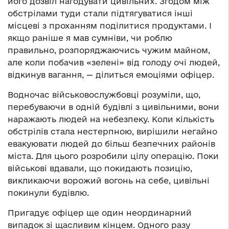
його дозвіл нагодувати цивільних. Згодом між
обстрілами туди стали підтягуватися інші
місцеві з проханням поділитися продуктами. І
якщо раніше я мав сумніви, чи роблю
правильно, розпоряджаючись чужим майном,
але коли побачив «зелені» від голоду очі людей,
відкинув вагання, — ділиться емоціями офіцер.
Водночас військовослужбовці розуміли, що,
перебуваючи в одній будівлі з цивільними, вони
наражають людей на небезпеку. Коли кількість
обстрілів стала нестерпною, вирішили негайно
евакуювати людей до більш безпечних районів
міста. Для цього розробили цілу операцію. Поки
військові вдавали, що покидають позицію,
викликаючи ворожий вогонь на себе, цивільні
покинули будівлю.
Пригадує офіцер ще один неординарний
випадок зі щасливим кінцем. Одного разу