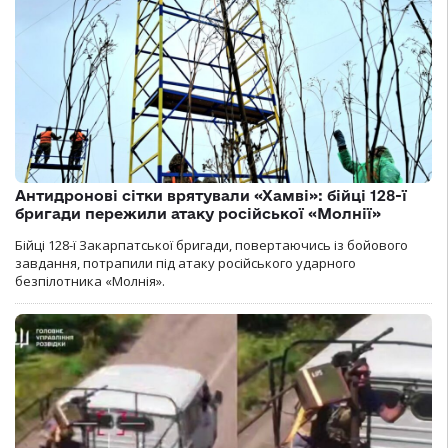
Антидронові сітки врятували «Хамві»: бійці 128-ї
бригади пережили атаку російської «Молнії»
Бійці 128-ї Закарпатської бригади, повертаючись із бойового
завдання, потрапили під атаку російського ударного
безпілотника «Молнія».