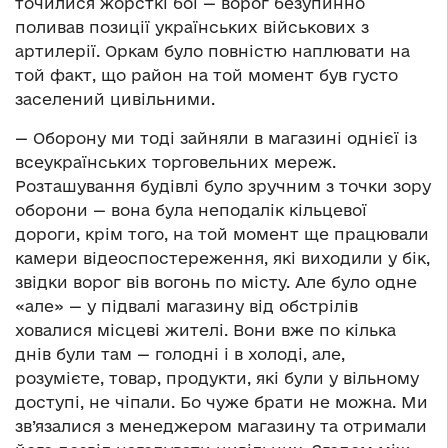
точилися жорсткі бої — ворог безупинно
поливав позиції українських військових з
артилерії. Оркам було повністю наплювати на
той факт, що район на той момент був густо
заселений цивільними.
— Оборону ми тоді зайняли в магазині однієї із
всеукраїнських торговельних мереж.
Розташування будівлі було зручним з точки зору
оборони — вона була неподалік кільцевої
дороги, крім того, на той момент ще працювали
камери відеоспостереження, які виходили у бік,
звідки ворог вів вогонь по місту. Але було одне
«але» — у підвалі магазину від обстрілів
ховалися місцеві жителі. Вони вже по кілька
днів були там — голодні і в холоді, але,
розумієте, товар, продукти, які були у вільному
доступі, не чіпали. Бо чуже брати не можна. Ми
зв’язалися з менеджером магазину та отримали