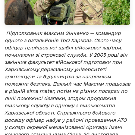
Підполковник Максим Зінченко — командир
одного з батальйонів ТрО Харкова. Свого часу
офіцер пройшов усі щаблі військової кар’єри,
починаючи зі строкової служби. У 2005 році він
закінчив факультет військової підготовки при
Харківському державному університеті
архітектури та будівництва за напрямком
пожежна безпека. Деякий час Максим працював
в рідній
a
lma
m
ater, потім на різних посадах по
лінії пожежної безпеки, згодом продовжив
військову службу в одному з військкоматів
Харківської області. Справжнього бойового
досвіду офіцер набув у районі проведення АТО
у складі окремої механізованої бригади імені
кошового отамана Івана Сірка. 20 листопада