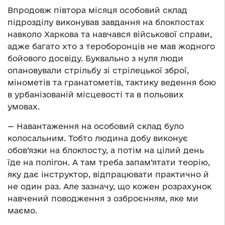
Впродовж півтора місяця особовий склад
підрозділу виконував завдання на блокпостах
навколо Харкова та навчався військової справи,
адже багато хто з тероборонців не мав жодного
бойового досвіду. Буквально з нуля люди
опановували стрільбу зі стрілецької зброї,
мінометів та гранатометів, тактику ведення бою
в урбанізованій місцевості та в польових
умовах.
— Навантаження на особовий склад було
колосальним. Тобто людина добу виконує
обов’язки на блокпосту, а потім на цілий день
їде на полігон. А там треба запам’ятати теорію,
яку дає інструктор, відпрацювати практично й
не один раз. Але зазначу, що кожен розрахунок
навчений поводження з озброєнням, яке ми
маємо.