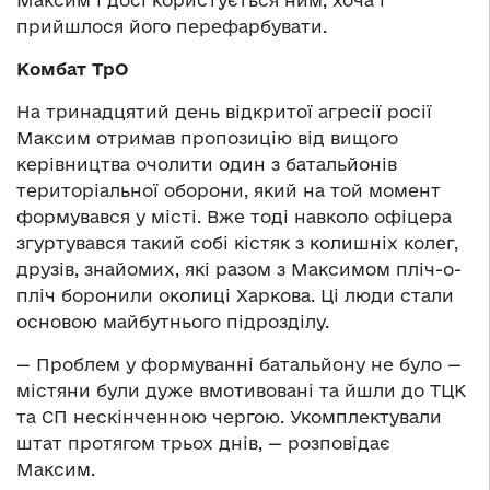
Максим і досі користується ним, хоча і
прийшлося його перефарбувати.
Комбат ТрО
На тринадцятий день відкритої агресії росії
Максим отримав пропозицію від вищого
керівництва очолити один з батальйонів
територіальної оборони, який на той момент
формувався у місті. Вже тоді навколо офіцера
згуртувався такий собі кістяк з колишніх колег,
друзів, знайомих, які разом з Максимом пліч-о-
пліч боронили околиці Харкова. Ці люди стали
основою майбутнього підрозділу.
— Проблем у формуванні батальйону не було —
містяни були дуже вмотивовані та йшли до ТЦК
та СП нескінченною чергою. Укомплектували
штат протягом трьох днів, — розповідає
Максим.