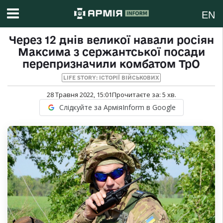
EN
Через 12 днів великої навали росіян
Максима з сержантської посади
перепризначили комбатом ТрО
LIFE STORY: ІСТОРІЇ ВІЙСЬКОВИХ
28 Травня 2022, 15:01
Прочитаєте за:
5
хв.
Слідкуйте за АрміяInform в Google