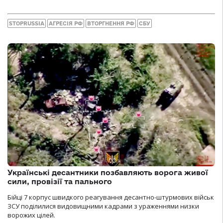
STOPRUSSIA
АГРЕСІЯ РФ
ВТОРГНЕННЯ РФ
СБУ
Українські десантники позбавляють ворога живої
сили, провізії та пального
Бійці 7 корпус швидкого реагування десантно-штурмових військ
ЗСУ поділилися видовищними кадрами з ураженнями низки
ворожих цілей.