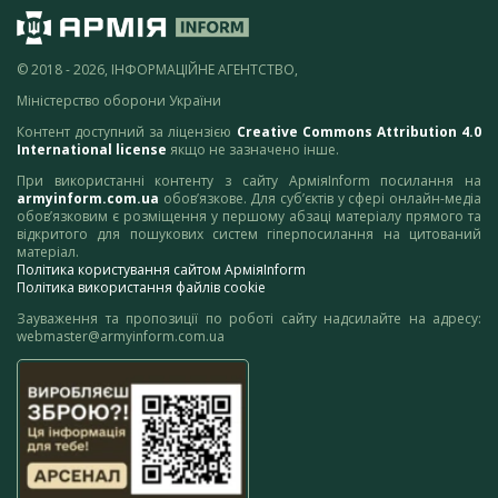
© 2018 - 2026, ІНФОРМАЦІЙНЕ АГЕНТСТВО,
Міністерство оборони України
Контент доступний за ліцензією
Creative Commons Attribution 4.0
International license
якщо не зазначено інше.
При використанні контенту з сайту АрміяInform посилання на
armyinform.com.ua
обов’язкове. Для суб’єктів у сфері онлайн-медіа
обов’язковим є розміщення у першому абзаці матеріалу прямого та
відкритого для пошукових систем гіперпосилання на цитований
матеріал.
Політика користування сайтом АрміяInform
Політика використання файлів cookie
Зауваження та пропозиції по роботі сайту надсилайте на адресу:
webmaster@armyinform.com.ua