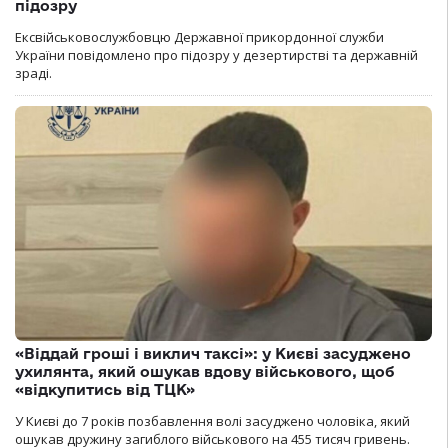
підозру
Ексвійськовослужбовцю Державної прикордонної служби
України повідомлено про підозру у дезертирстві та державній
зраді.
«Віддай гроші і виклич таксі»: у Києві засуджено
ухилянта, який ошукав вдову військового, щоб
«відкупитись від ТЦК»
У Києві до 7 років позбавлення волі засуджено чоловіка, який
ошукав дружину загиблого військового на 455 тисяч гривень.