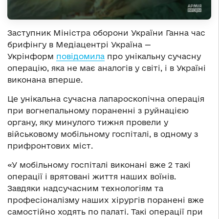
Заступник Міністра оборони України Ганна час
брифінгу в Медіацентрі Україна —
Укрінформ
повідомила
про унікальну сучасну
операцію, яка не має аналогів у світі, і в Україні
виконана вперше.
Це унікальна сучасна лапароскопічна операція
при вогнепальному пораненні з руйнацією
органу, яку минулого тижня провели у
військовому мобільному госпіталі, в одному з
прифронтових міст.
«У мобільному госпіталі виконані вже 2 такі
операції і врятовані життя наших воїнів.
Завдяки надсучасним технологіям та
професіоналізму наших хірургів поранені вже
самостійно ходять по палаті. Такі операції при