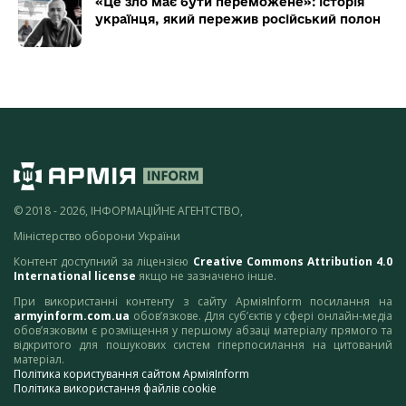
«Це зло має бути переможене»: історія
українця, який пережив російський полон
© 2018 - 2026, ІНФОРМАЦІЙНЕ АГЕНТСТВО,
Міністерство оборони України
Контент доступний за ліцензією
Creative Commons Attribution 4.0
International license
якщо не зазначено інше.
При використанні контенту з сайту АрміяInform посилання на
armyinform.com.ua
обов’язкове. Для суб’єктів у сфері онлайн-медіа
обов’язковим є розміщення у першому абзаці матеріалу прямого та
відкритого для пошукових систем гіперпосилання на цитований
матеріал.
Політика користування сайтом АрміяInform
Політика використання файлів cookie