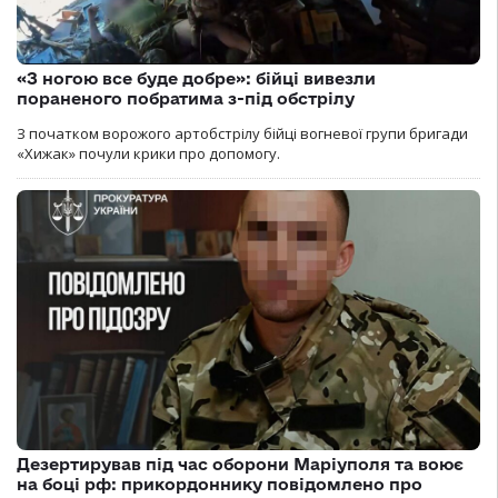
«З ногою все буде добре»: бійці вивезли
пораненого побратима з-під обстрілу
З початком ворожого артобстрілу бійці вогневої групи бригади
«Хижак» почули крики про допомогу.
Дезертирував під час оборони Маріуполя та воює
на боці рф: прикордоннику повідомлено про