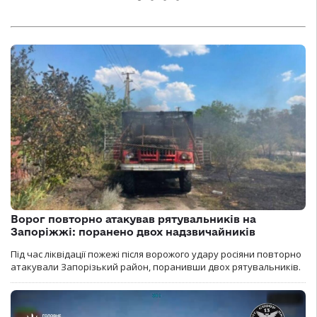
Ворог повторно атакував рятувальників на
Запоріжжі: поранено двох надзвичайників
Під час ліквідації пожежі після ворожого удару росіяни повторно
атакували Запорізький район, поранивши двох рятувальників.