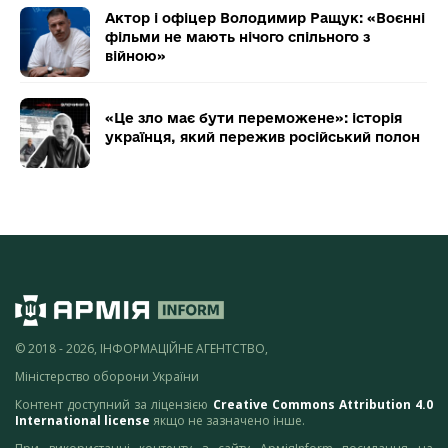
Актор і офіцер Володимир Ращук: «Воєнні
фільми не мають нічого спільного з
війною»
«Це зло має бути переможене»: історія
українця, який пережив російський полон
© 2018 - 2026, ІНФОРМАЦІЙНЕ АГЕНТСТВО,
Міністерство оборони України
Контент доступний за ліцензією
Creative Commons Attribution 4.0
International license
якщо не зазначено інше.