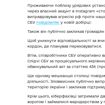
Проживаючи поблизу урядових установ
через власний акаунт в Instagram «сто
виправдовував агресію рф проти нашо
СБУ
повідомляє
у новій добірці:
Також він публічно закликав громадян
Щоб уникнути відповідальності за вчи
кордон, де планував переховуватися.
Втім, співробітники СБУ оперативно 
Слідчі СБУ за процесуального керівн
обвинувальний акт за статтею 436 (пр
Ще одному мешканцю столиці повідом
діяльності. Зловмисник публічно вип
територію України і закликав підтриму
Крім цього, кіберфахівці затримали д
ворогом і займалися мародерством у