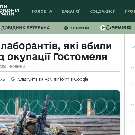
ГОЛОВНА
ВАКАНСІЇ
СОЦЗАХИСТ
ПРО 
ДОВІДНИК ВЕТЕРАНА
лаборантів, які вбили
12
д окупації Гостомеля
ДЕО
НОВИНИ
11
Слідкуйте за АрміяInform в Google
хв.
11
11
11