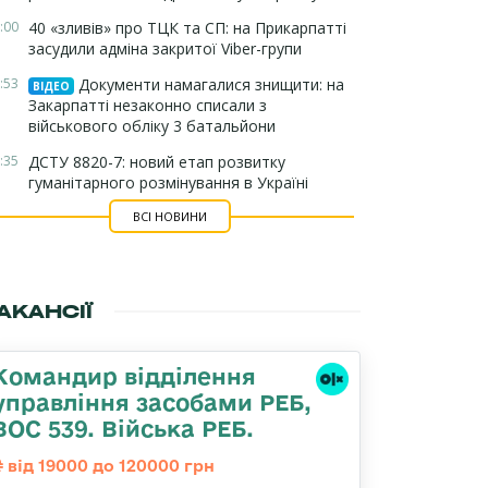
:00
40 «зливів» про ТЦК та СП: на Прикарпатті
засудили адміна закритої Viber-групи
:53
Документи намагалися знищити: на
ВІДЕО
Закарпатті незаконно списали з
військового обліку 3 батальйони
:35
ДСТУ 8820-7: новий етап розвитку
гуманітарного розмінування в Україні
ВСІ НОВИНИ
АКАНСІЇ
Командир відділення
управління засобами РЕБ,
ВОС 539. Війська РЕБ.
від 19000 до 120000 грн