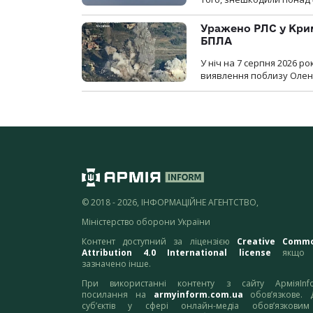
Уражено РЛС у Крим
БПЛА
У ніч на 7 серпня 2026 
виявлення поблизу Оленів
© 2018 - 2026, ІНФОРМАЦІЙНЕ АГЕНТСТВО,
Міністерство оборони України
Контент доступний за ліцензією
Creative Comm
Attribution 4.0 International license
якщо 
зазначено інше.
При використанні контенту з сайту АрміяInf
посилання на
armyinform.com.ua
обов’язкове. 
суб’єктів у сфері онлайн-медіа обов’язкови