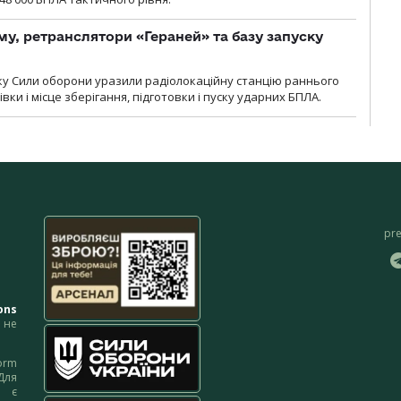
у, ретранслятори «Гераней» та базу запуску
року Сили оборони уразили радіолокаційну станцію раннього
ки і місце зберігання, підготовки і пуску ударних БПЛА.
pr
ons
не
orm
Для
м є