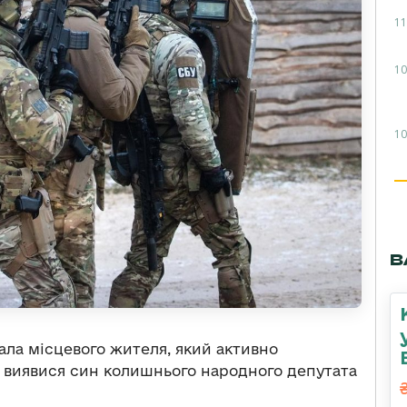
11
10
10
В
ала місцевого жителя, який активно
 виявися син колишнього народного депутата