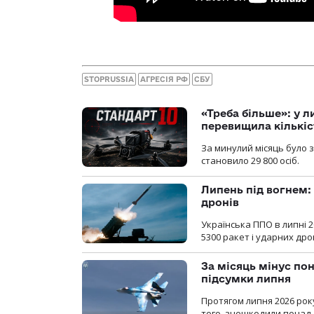
STOPRUSSIA
АГРЕСІЯ РФ
СБУ
«Треба більше»: у л
перевищила кількіс
За минулий місяць було з
становило 29 800 осіб.
Липень під вогнем: 
дронів
Українська ППО в липні 
5300 ракет і ударних др
За місяць мінус пон
підсумки липня
Протягом липня 2026 рок
того, знешкодили понад 