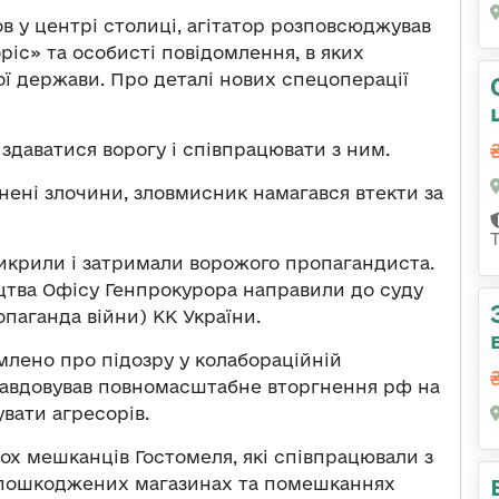
 у центрі столиці, агітатор розповсюджував
ріс» та особисті повідомлення, в яких
ї держави. Про деталі нових спецоперації
 здаватися ворогу і співпрацювати з ним.
нені злочини, зловмисник намагався втекти за
викрили і затримали ворожого пропагандиста.
ицтва Офісу Генпрокурора направили до суду
опаганда війни) КК України.
лено про підозру у колабораційній
равдовував повномасштабне вторгнення рф на
вати агресорів.
вох мешканців Гостомеля, які співпрацювали з
 пошкоджених магазинах та помешканнях