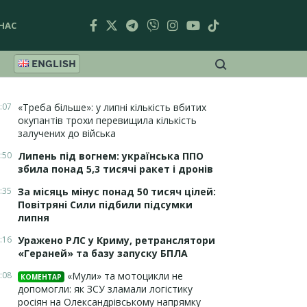
НАС
ENGLISH
:07
«Треба більше»: у липні кількість вбитих
окупантів трохи перевищила кількість
залучених до війська
:50
Липень під вогнем: українська ППО
збила понад 5,3 тисячі ракет і дронів
:35
За місяць мінус понад 50 тисяч цілей:
Повітряні Сили підбили підсумки
липня
:16
Уражено РЛС у Криму, ретранслятори
«Гераней» та базу запуску БПЛА
:08
«Мули» та мотоцикли не
КОМЕНТАР
допомогли: як ЗСУ зламали логістику
росіян на Олександрівському напрямку