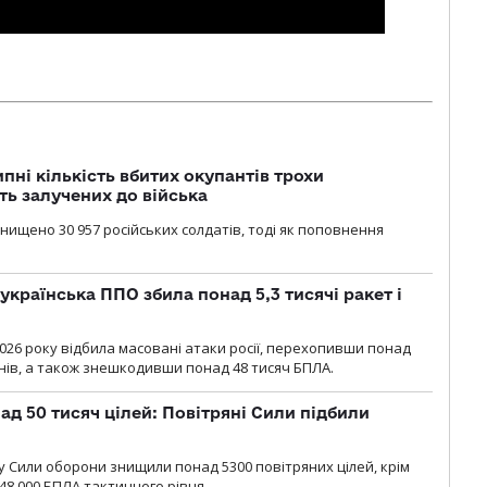
ипні кількість вбитих окупантів трохи
ть залучених до війська
нищено 30 957 російських солдатів, тоді як поповнення
українська ППО збила понад 5,3 тисячі ракет і
2026 року відбила масовані атаки росії, перехопивши понад
онів, а також знешкодивши понад 48 тисяч БПЛА.
ад 50 тисяч цілей: Повітряні Сили підбили
у Cили оборони знищили понад 5300 повітряних цілей, крім
48 000 БПЛА тактичного рівня.