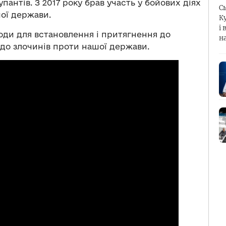
антів. З 2017 року брав участь у бойових діях
С
шої держави.
К
і 
оди для встановлення і притягнення до
н
х до злочинів проти нашої держави.