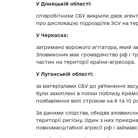
У Донецькій області:
співробітники СБУ викрили двох агент
про дислокацію підрозділів ЗСУ на тер
У Черкасах:
затримано ворожого агітатора, який з
Зловмисник має громадянство рф і тр
частин на території країни-агресора.
У Луганській області:
за матеріалами СБУ до ув’язнення засу
були захоплені в полон поблизу Кремі
позбавлення волі строком на 8 та 10 ро
За даними слідства, обидва зловмисн
території регіону. Один з них приєдна
повномасштабної агресії рф і займавс