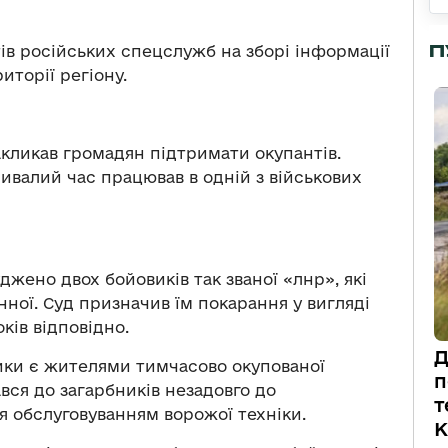
П
ів російських спецслужб на зборі інформації
иторії регіону.
акликав громадян підтримати окупантів.
ивалий час працював в одній з військових
джено двох бойовиків так званої «лнр», які
нної. Суд призначив їм покарання у вигляді
ків відповідно.
Д
ики є жителями тимчасово окупованої
п
вся до загарбників незадовго до
т
я обслуговуванням ворожої техніки.
К