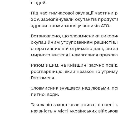
людей.
Під час тимчасової окупації частини 
ЗСУ, забезпечували окупантів продукт
адреси проживання учасників АТО.
Встановлено, що зловмисники використ
окупаційним угрупованням рашистів. Н
оперативних дій отримано дані, що 
мирного жителя і намагалися прихова
Разом з цим, на Київщині заочно пові
росгвардійцю, який незаконно утриму
Гостомеля.
Зловмисник знущався над людьми, погр
питної води.
Також він захоплював приватні оселі 
наявність у місті українських військов