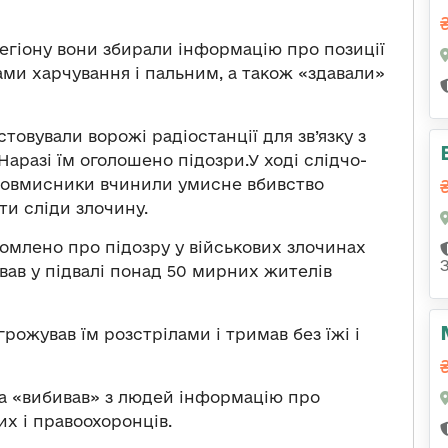
регіону вони збирали інформацію про позиції
ами харчування і пальним, а також «здавали»
овували ворожі радіостанції для зв’язку з
аразі їм оголошено підозри.У ході слідчо-
зловмисники вчинили умисне вбивство
ти сліди злочину.
домлено про підозру у військових злочинах
вав у підвалі понад 50 мирних жителів
ожував їм розстрілами і тримав без їжі і
та «вибивав» з людей інформацію про
их і правоохоронців.