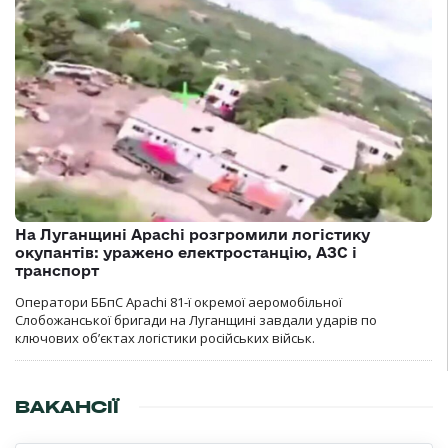
На Луганщині Apachi розгромили логістику
окупантів: уражено електростанцію, АЗС і
транспорт
Оператори ББпС Apachi 81-ї окремої аеромобільної
Слобожанської бригади на Луганщині завдали ударів по
ключових об’єктах логістики російських військ.
ВАКАНСІЇ