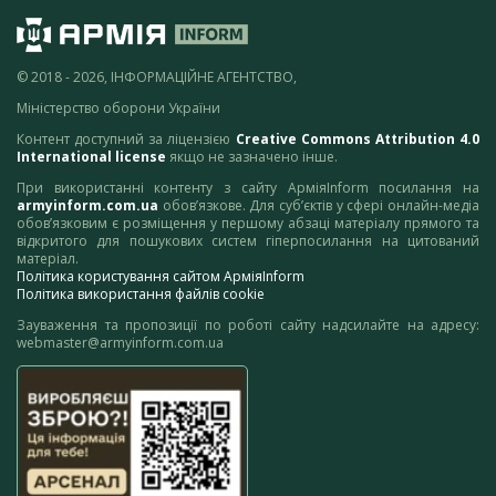
© 2018 - 2026, ІНФОРМАЦІЙНЕ АГЕНТСТВО,
Міністерство оборони України
Контент доступний за ліцензією
Creative Commons Attribution 4.0
International license
якщо не зазначено інше.
При використанні контенту з сайту АрміяInform посилання на
armyinform.com.ua
обов’язкове. Для суб’єктів у сфері онлайн-медіа
обов’язковим є розміщення у першому абзаці матеріалу прямого та
відкритого для пошукових систем гіперпосилання на цитований
матеріал.
Політика користування сайтом АрміяInform
Політика використання файлів cookie
Зауваження та пропозиції по роботі сайту надсилайте на адресу:
webmaster@armyinform.com.ua