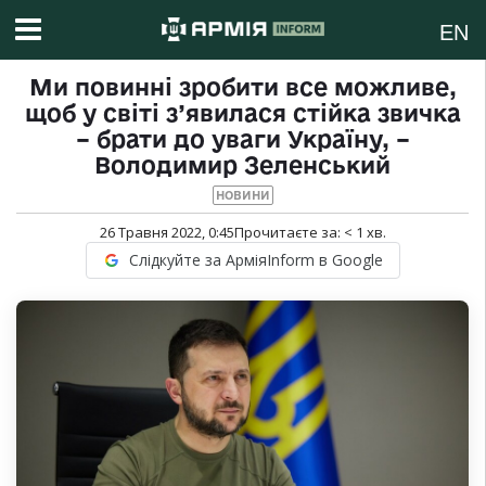
EN
Ми повинні зробити все можливе,
щоб у світі з’явилася стійка звичка
– брати до уваги Україну, –
Володимир Зеленський
НОВИНИ
26 Травня 2022, 0:45
Прочитаєте за:
< 1
хв.
Слідкуйте за АрміяInform в Google