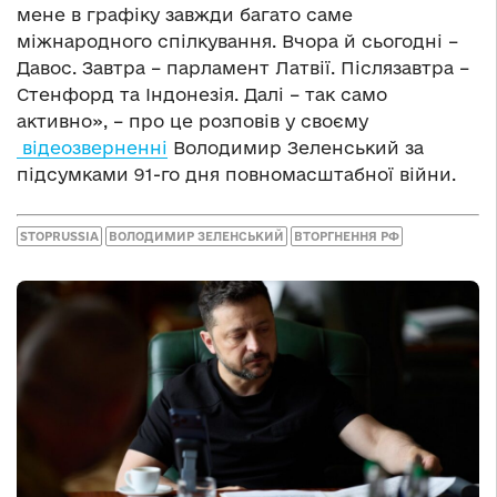
мене в графіку завжди багато саме
міжнародного спілкування. Вчора й сьогодні –
Давос. Завтра – парламент Латвії. Післязавтра –
Стенфорд та Індонезія. Далі – так само
активно», – про це розповів у своєму
відеозверненні
Володимир Зеленський за
підсумками 91-го дня повномасштабної війни.
STOPRUSSIA
ВОЛОДИМИР ЗЕЛЕНСЬКИЙ
ВТОРГНЕННЯ РФ