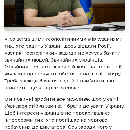
«І за всіма цими геополітичними міркуваннями
тих, хто радить Україні щось віддати Росії,
«великі геополітики» завжди не хочуть бачити
звичайних людей. Звичайних українців.
Мільйони тих, хто, власне, й живе на території,
яку вони пропонують обміняти на ілюзію миру.
Треба завжди бачити людей. І пам’ятати, що
цінності – це не просто слово.
Ми повинні зробити все можливе, щоб у світі
з’явилася стійка звичка – брати до уваги Україну.
Щоб інтереси українців не перекривалися
інтересами тих, хто поспішає на чергове
побачення до диктатора. Ось заради чого у