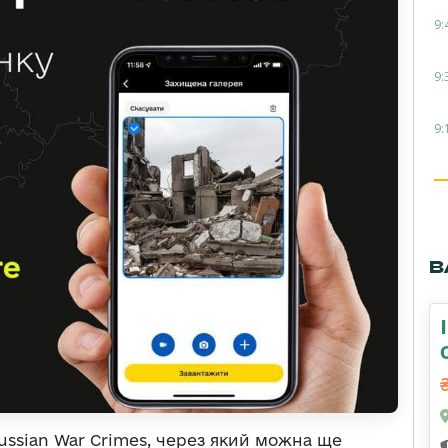
9:
9:
9:
В
ussian War Crimes, через який можна ще