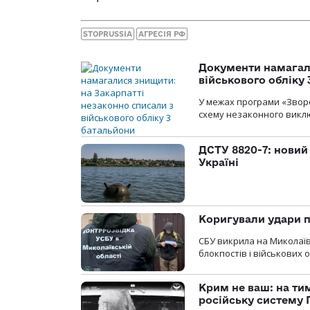
STOPRUSSIA
АГРЕСІЯ РФ
Документи намагали
військового обліку
У межах програми «Зворо
схему незаконного виключ
ДСТУ 8820-7: новий
Україні
Коригували удари п
СБУ викрила на Миколаїв
блокпостів і військових о
Крим не ваш: на ти
російську систему 