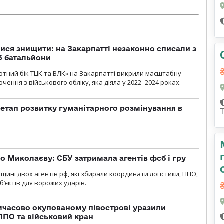
ся знищити: на Закарпатті незаконно списали з
 3 батальйони
тний бік ТЦК та ВЛК» на Закарпатті викрили масштабну
ення з військового обліку, яка діяла у 2022–2024 роках.
 етап розвитку гуманітарного розмінування в
о Миколаєву: СБУ затримала агентів фсб і гру
щині двох агентів рф, які збирали координати логістики, ППО,
б’єктів для ворожих ударів.
мчасово окупованому півострові уразили
ППО та військовий кран