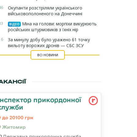
46
Окупанти розстріляли українського
військовополоненого на Донеччині
33
Міна на голови: морпіхи викурюють
ВІДЕО
російських штурмовиків з їхніх нір
16
За минулу добу було уражено 61 точку
вильоту ворожих дронів — СБС ЗСУ
ВСІ НОВИНИ
АКАНСІЇ
Інспектор прикордонної
служби
до 20100 грн
Житомир
Державна прикордонна служба