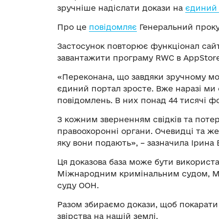
зручніше надіслати докази на
єдиний
Про це
повідомляє
Генеральний прокур
Застосунок повторює функціонал сайту
завантажити програму RWC в AppStore 
«Переконана, що завдяки зручному мо
єдиний портал зросте. Вже наразі ми
повідомлень. В них понад 44 тисячі фо
З кожним зверненням свідків та поте
правоохоронні органи. Очевидці та же
яку вони подають», – зазначила Ірина 
Ця доказова база може бути використ
Міжнародним кримінальним судом, М
суду ООН.
Разом збираємо докази, щоб покарати 
звірства на нашій землі.