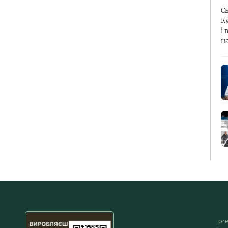
С
К
і 
н
pr