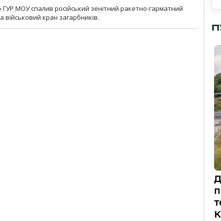
» ГУР МОУ спалив російський зенітний ракетно-гарматний
а військовий кран загарбників.
П
Д
п
т
К