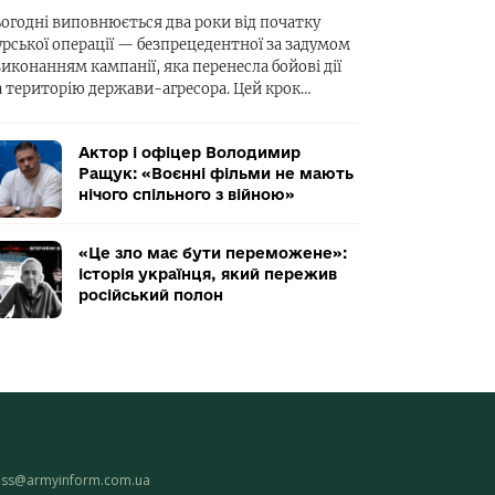
ьогодні виповнюється два роки від початку
урської операції — безпрецедентної за задумом
виконанням кампанії, яка перенесла бойові дії
а територію держави-агресора. Цей крок…
Актор і офіцер Володимир
Ращук: «Воєнні фільми не мають
нічого спільного з війною»
«Це зло має бути переможене»:
історія українця, який пережив
російський полон
ess@armyinform.com.ua