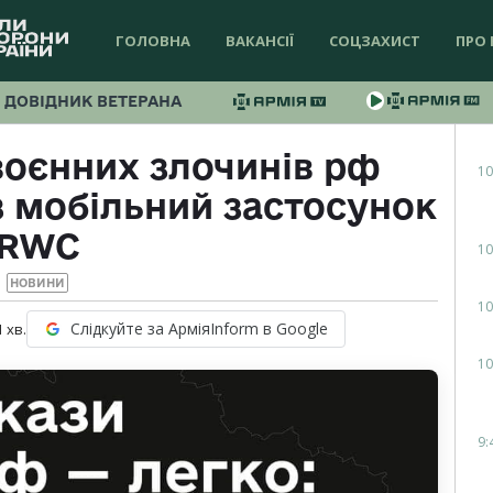
ГОЛОВНА
ВАКАНСІЇ
СОЦЗАХИСТ
ПРО 
ДОВІДНИК ВЕТЕРАНА
воєнних злочинів рф
10
 мобільний застосунок
RWC
10
НОВИНИ
10
Слідкуйте за АрміяInform в Google
1
хв.
10
9: