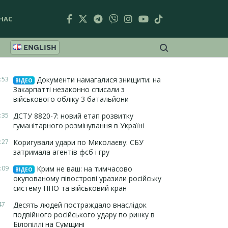
НАС
ENGLISH
:53
Документи намагалися знищити: на
ВІДЕО
Закарпатті незаконно списали з
військового обліку 3 батальйони
:35
ДСТУ 8820-7: новий етап розвитку
гуманітарного розмінування в Україні
:27
Коригували удари по Миколаєву: СБУ
затримала агентів фсб і гру
:09
Крим не ваш: на тимчасово
ВІДЕО
окупованому півострові уразили російську
систему ППО та військовий кран
47
Десять людей постраждало внаслідок
подвійного російського удару по ринку в
Білопіллі на Сумщині