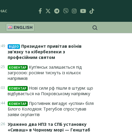
НАС
ENGLISH
:49
Президент привітав воїнів
ВІДЕО
зв’язку та кібербезпеки з
професійним святом
:25
Куп’янськ залишається під
КОМЕНТАР
загрозою: росіяни тиснуть із кількох
напрямків
:03
Нові сили рф пішли в штурм: що
КОМЕНТАР
відбувається на Покровському напрямку
:44
Противник вигадує «успіхи» біля
КОМЕНТАР
Білого Колодязя: Трегубов спростував
заяви окупантів
:26
Уражено два НПЗ та СПБ установку
«Сиваш» в Чорному морі — Генштаб