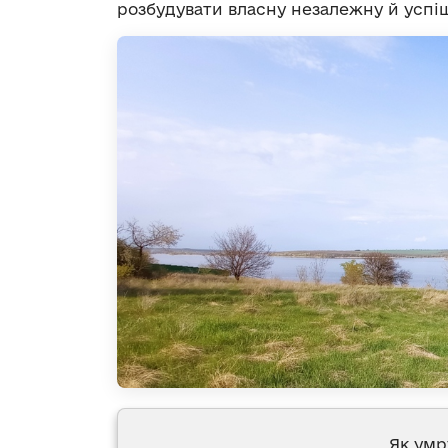
розбудувати власну незалежну й успі
Як умр