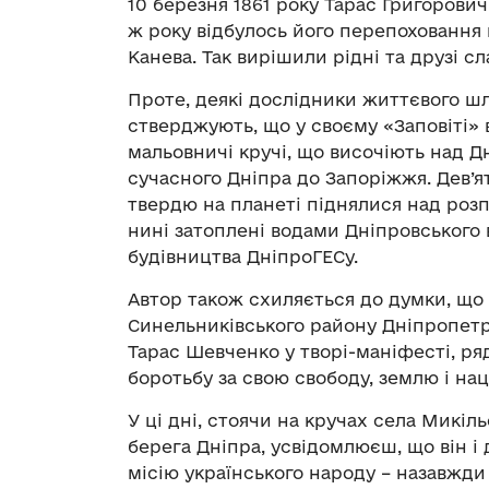
10 березня 1861 року Тарас Григорови
ж року відбулось його перепоховання 
Канева. Так вирішили рідні та друзі с
Проте, деякі дослідники життєвого шл
стверджують, що у своєму «Заповіті» 
мальовничі кручі, що височіють над Д
сучасного Дніпра до Запоріжжя. Дев’ят
твердю на планеті піднялися над розп
нині затоплені водами Дніпровського
будівництва ДніпроГЕСу.
Автор також схиляється до думки, що 
Синельниківського району Дніпропетро
Тарас Шевченко у творі-маніфесті, ря
боротьбу за свою свободу, землю і нац
У ці дні, стоячи на кручах села Микіль
берега Дніпра, усвідомлюєш, що він і 
місію українського народу – назавжди