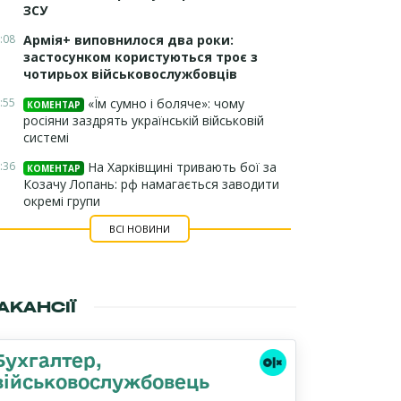
ЗСУ
:08
Армія+ виповнилося два роки:
застосунком користуються троє з
чотирьох військовослужбовців
:55
«Їм сумно і боляче»: чому
КОМЕНТАР
росіяни заздрять українській військовій
системі
:36
На Харківщині тривають бої за
КОМЕНТАР
Козачу Лопань: рф намагається заводити
окремі групи
ВСІ НОВИНИ
АКАНСІЇ
Бухгалтер,
військовослужбовець