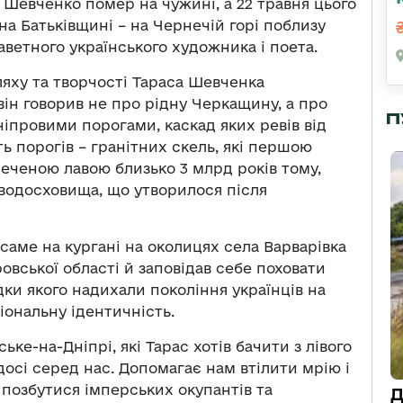
ч Шевченко помер на чужині, а 22 травня цього
на Батьківщині – на Чернечій горі поблизу
лаветного українського художника і поета.
яху та творчості Тараса Шевченка
він говорив не про рідну Черкащину, а про
П
ніпровими порогами, каскад яких ревів від
ь порогів – гранітних скель, які першою
еченою лавою близько 3 млрд років тому,
 водосховища, що утворилося після
саме на кургані на околицях села Варварівка
вської області й заповідав себе поховати
дки якого надихали покоління українців на
іональну ідентичність.
ське-на-Дніпрі, які Тарас хотів бачити з лівого
досі серед нас. Допомагає нам втілити мрію і
 позбутися імперських окупантів та
Д