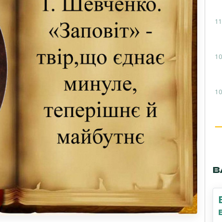
11
10
10
В