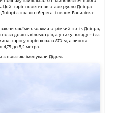
ли поблизу найбільшого і найнебезпечнішого
. Цей поріг перетинав старе русло Дніпра
ніпрі з правого берега, і селом Василівка-
иваючи своїми скелями стрімкий потік Дніпра,
но за десять кілометрів, а у тиху погоду – і за
жина порогу дорівнювала 870 м, а висота
 4,75 до 5,2 метра.
ки з повагою іменували Дідом.