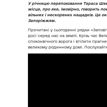
У річницю перепоховання Тараса Ше
місце, про яке, імовірно, говорить п
вільних і нескорених нащадків. Це о
Запоріжжям.
Прочитані у сьогоденні рядки «Запові
досі серед нас на землі. Крізь час В
споконвічного ворога і втілити прагне
великому родинному домі. Послухайте 