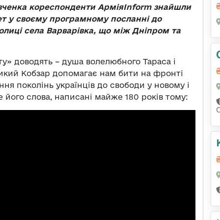
вченка кореспонденти АрміяInform знайшли
оет у своєму програмному посланні до
колиці села Варварівка, що між Дніпром та
ту» доводять – душа волелюбного Тараса і
еликий Кобзар допомагає нам бити на фронті
ння поколінь українців до свободи у новому і
його слова, написані майже 180 років тому:
С