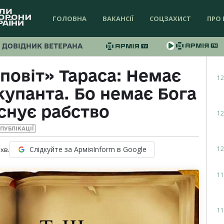
ГОЛОВНА
ВАКАНСІЇ
СОЦЗАХИСТ
ПРО 
ДОВІДНИК ВЕТЕРАНА
повіт» Тараса: Немає
12
купанта. Бо немає Бога
існує рабство
12
ПУБЛІКАЦІЇ
12
Слідкуйте за АрміяInform в Google
хв.
11
11