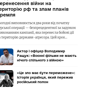
еренесення війни на
ериторію рф та злам планів
ремля
ьогодні виповнюється два роки від початку
урської операції — безпрецедентної за задумом
виконанням кампанії, яка перенесла бойові дії
а територію держави-агресора. Цей крок…
Актор і офіцер Володимир
Ращук: «Воєнні фільми не мають
нічого спільного з війною»
«Це зло має бути переможене»:
історія українця, який пережив
російський полон