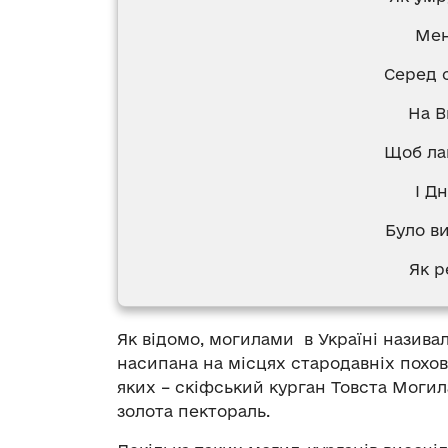
Мен
Серед 
На В
Щоб ла
І Дн
Було ви
Як р
Як відомо, могилами в Україні називал
насипана на місцях стародавніх похов
яких – скіфський курган Товста Могил
золота пектораль.