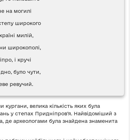
е на могилі
степу широкого
країні милій,
ни широкополі,
іпро, і кручі
дно, було чути,
еве ревучий.
и кургани, велика кількість яких була
ань у степах Придніпров’я. Найвідоміший з
а, де археологами була знайдена знаменита