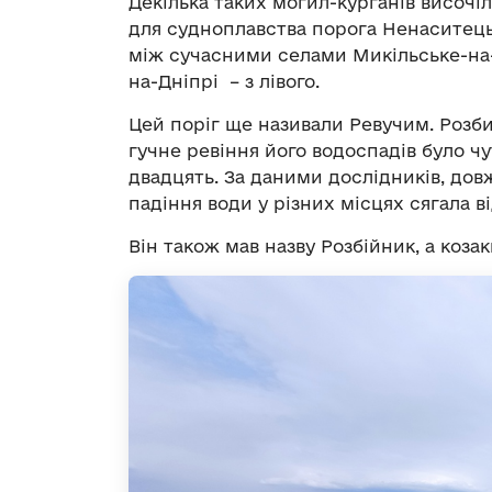
Декілька таких могил-курганів височі
для судноплавства порога Ненаситець
між сучасними селами Микільське-на-Д
на-Дніпрі – з лівого.
Цей поріг ще називали Ревучим. Розб
гучне ревіння його водоспадів було чут
двадцять. За даними дослідників, дов
падіння води у різних місцях сягала від
Він також мав назву Розбійник, а коза