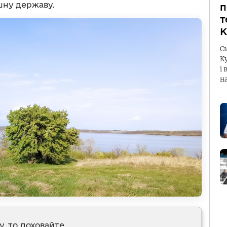
шну державу.
п
т
К
С
К
і 
н
у, то поховайте