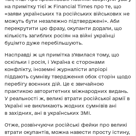
на примітку тієї ж Financial Times про те, що
«заяви українських та російських військових не
можуть бути незалежно підтверджені». Аби
перекрутити цю фразу, окупанти додали, що
кількість загиблих росіян на війні українці
буцімто дуже перебільшують.
Насправді ж ця примітка з’явилася тому, що
оскільки і росія, і Україна є сторонами
конфлікту, іноземні журналісти апріорі
піддають сумніву твердження обох сторін щодо
перебігу воєнних дій. Це є звичайною
практикою авторитетних міжнародних видань.
У реальності ж, великі втрати російської армії в
Україні не викликають жодних сумнівів ані
в західних, ані в українських ЗМІ.
Отже, розвінчуючи російські фейки про великі
втрати окупантів, можна навести просту істину,