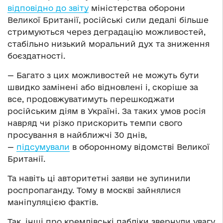
відповідно до звіту
міністерства оборони
Великої Британії, російські сили дедалі більше
стримуються через деградацію можливостей,
стабільно низький моральний дух та зниження
боєздатності.
— Багато з цих можливостей не можуть бути
швидко замінені або відновлені і, скоріше за
все, продовжуватимуть перешкоджати
російським діям в Україні. За таких умов росія
навряд чи різко прискорить темпи свого
просування в найближчі 30 днів,
—
підсумували
в оборонному відомстві Великої
Британії.
Та навіть ці авторитетні заяви не зупинили
роспропаганду. Тому в москві зайнялися
маніпуляцією фактів.
Так, інші про кремлівські пабліки звернули увагу