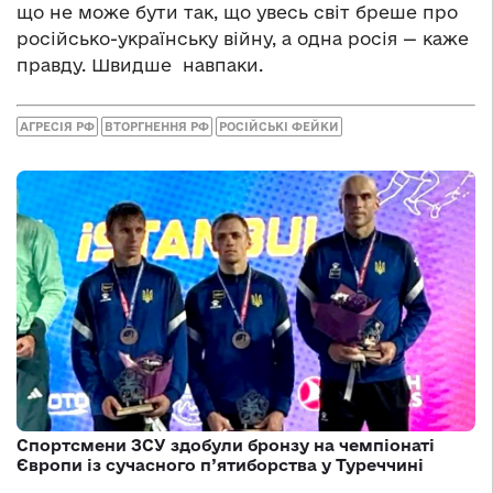
що не може бути так, що увесь світ бреше про
російсько-українську війну, а одна росія — каже
правду. Швидше навпаки.
АГРЕСІЯ РФ
ВТОРГНЕННЯ РФ
РОСІЙСЬКІ ФЕЙКИ
Спортсмени ЗСУ здобули бронзу на чемпіонаті
Європи із сучасного п’ятиборства у Туреччині