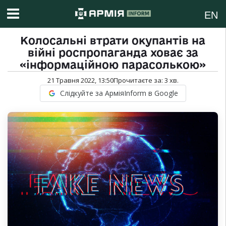
EN
Колосальні втрати окупантів на
війні роспропаганда ховає за
«інформаційною парасолькою»
21 Травня 2022, 13:50
Прочитаєте за:
3
хв.
Слідкуйте за АрміяInform в Google