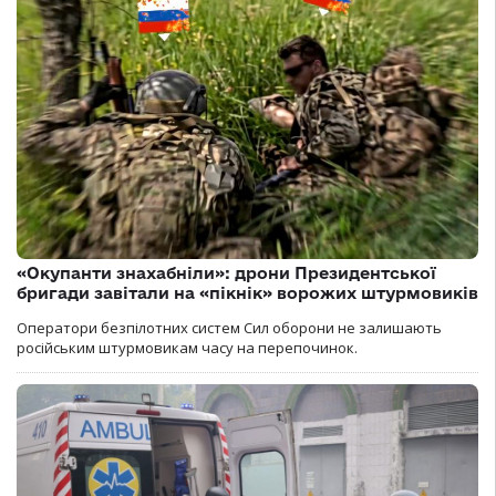
«Окупанти знахабніли»: дрони Президентської
бригади завітали на «пікнік» ворожих штурмовиків
Оператори безпілотних систем Сил оборони не залишають
російським штурмовикам часу на перепочинок.