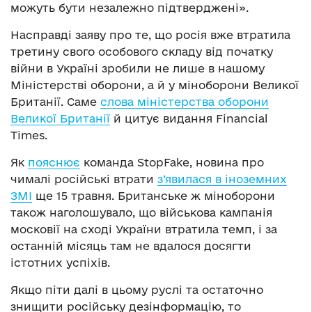
можуть бути незалежно підтверджені».
Насправді заяву про те, що росія вже втратила
третину свого особового складу від початку
війни в Україні зробили не лише в нашому
Міністерстві оборони, а й у міноборони Великої
Британії. Саме
слова міністерства оборони
Великої Британії
й цитує видання Financial
Times.
Як
пояснює
команда StopFake, новина про
чималі російські втрати
з’явилася
в іноземних
ЗМІ
ще 15 травня. Британське ж міноборони
також наголошувало, що військова кампанія
московії на сході України втратила темп, і за
останній місяць там не вдалося досягти
істотних успіхів.
Якщо піти далі в цьому руслі та остаточно
знищити російську дезінформацію, то