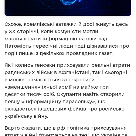
Схоже, кремлівські ватажки й досі живуть десь
у XX сторіччі, коли комуністи могли
маніпулювати інформацією на свій лад.
Натомість пересічні люди тоді дізнавалися про
події лише із декількох провладних газет.
Як і колись генсеки приховували реальні втрати
радянських військ в Афганістані, так і сьогодні
в москві намагаються засекретити
«зменшення» їхньої армії на майже три
десятки тисяч осіб. Окупанти навіть створили
певну «інформаційну парасольку», що
складається із дешевих фейків про російсько-
українську війну.
Варто сказати, що в рф політика приховування
втрат у війні ґрунтується на тезі, що Україна та