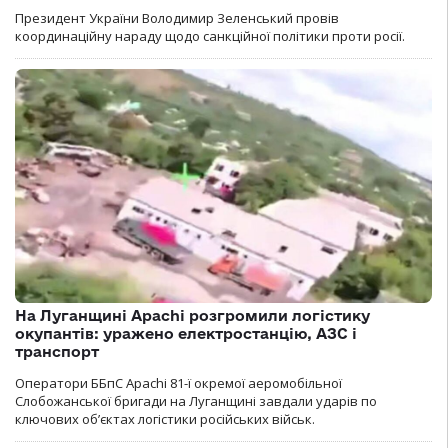
Президент України Володимир Зеленський провів
координаційну нараду щодо санкційної політики проти росії.
На Луганщині Apachi розгромили логістику
окупантів: уражено електростанцію, АЗС і
транспорт
Оператори ББпС Apachi 81-ї окремої аеромобільної
Слобожанської бригади на Луганщині завдали ударів по
ключових об’єктах логістики російських військ.