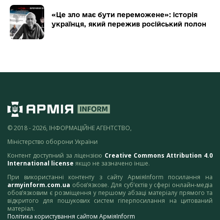
«Це зло має бути переможене»: історія
українця, який пережив російський полон
© 2018 - 2026, ІНФОРМАЦІЙНЕ АГЕНТСТВО,
Міністерство оборони України
Контент доступний за ліцензією
Creative Commons Attribution 4.0
International license
якщо не зазначено інше.
При використанні контенту з сайту АрміяInform посилання на
armyinform.com.ua
обов’язкове. Для суб’єктів у сфері онлайн-медіа
обов’язковим є розміщення у першому абзаці матеріалу прямого та
відкритого для пошукових систем гіперпосилання на цитований
матеріал.
Політика користування сайтом АрміяInform