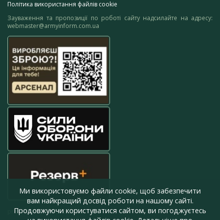
Політика використання файлів cookie
Зауваження та пропозиції по роботі сайту надсилайте на адресу:
webmaster@armyinform.com.ua
Ми використовуємо файли cookie, щоб забезпечити
вам найкращий досвід роботи на нашому сайті.
Продовжуючи користуватися сайтом, ви погоджуєтесь
press@armyinform.com.ua