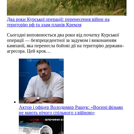
Два роки Курської операції: перенесення війни на
територію рф та злам планів Кремля
Сьогодні виповнюється два роки від початку Курської
операції — безпрецедентної за задумом і виконанням
кампанії, яка перенесла бойові дії на територію держави-
агресора. Цей крок…
Актор і офіцер Володимир Ращук: «Воєнні фільми
не мають нічого спільного з війною»