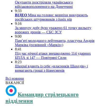
Окупанти розстріляли українського
військовополоненого на Донеччині
9:33
ВІДЕО
Міна на голови: морпіхи викурюють
російських штурмовиків з їхніх нір
9:16
За минулу добу було уражено 61 точку вильоту
ворожих дронів — СБС ЗСУ
9:00
Пам’яті молодшого лейтенанта, пластуна Андрія
Марківа (позивний «Маркіз»)
8:41
Під час нічної атаки знешкоджено 114 ударних
БПЛА зі 147 — Повітряні Сили
8:23
Шахраї вдають із себе «власників Шахедів» і
вимагають гроші з бізнесменів
Всі новини
ВАКАНСІЇ
Командир стрілецького
відділення