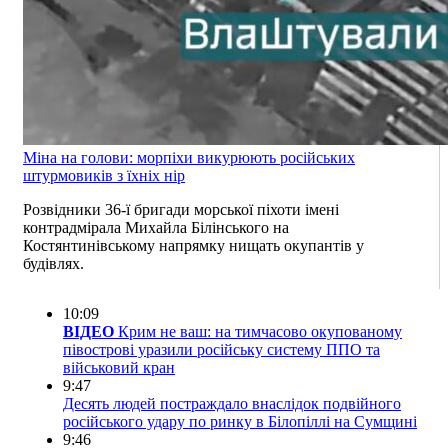
Міна на голови: морпіхи викурюють російських
штурмовиків з їхніх нір
Розвідники 36-ї бригади морської піхоти імені
контрадмірала Михайла Білінського на
Костянтинівському напрямку нищать окупантів у
будівлях.
10:09
ВІДЕО
Крим не ваш: на тимчасово окупованому
півострові уразили російську систему ППО та
військовий кран
9:47
Десять людей постраждало внаслідок подвійного
російського удару по ринку в Білопіллі на Сумщині
9:46