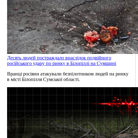
Десять людей постраждало внаслідок подвійного
російського удару по ринку в Білопіллі на Сумщині
Вранці росіяни атакували безпілотником людей на ринку
в місті Білопілля Сумської області.