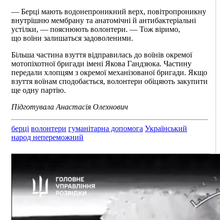
— Берці мають водонепроникний верх, повітропроникну
внутрішню мембрану та анатомічні й антибактеріальні
устілки, — пояснюють волонтери. — Тож віримо,
що воїни залишаться задоволеними.
Більша частина взуття відправилась до воїнів окремої
мотопіхотної бригади імені Якова Гандзюка. Частину
передали хлопцям з окремої механізованої бригади. Якщо
взуття воїнам сподобається, волонтери обіцяють закупити
ще одну партію.
Підготувала Анастасія Олехнович
берці
волонтери
гуманітарна допомога
Український
народ непереможний