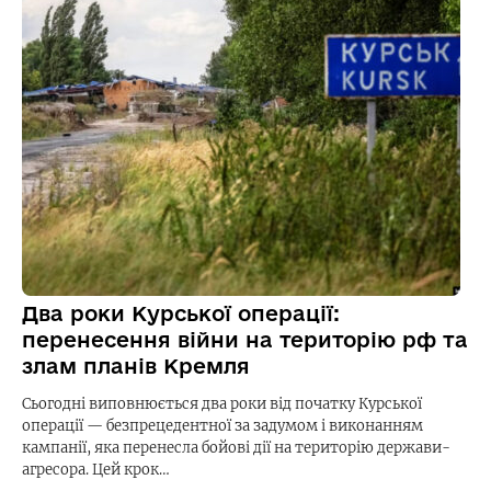
Два роки Курської операції:
перенесення війни на територію рф та
злам планів Кремля
Сьогодні виповнюється два роки від початку Курської
операції — безпрецедентної за задумом і виконанням
кампанії, яка перенесла бойові дії на територію держави-
агресора. Цей крок…