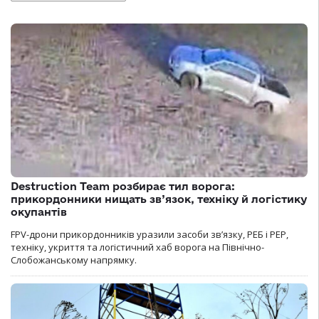
Destruction Team розбирає тил ворога:
прикордонники нищать зв’язок, техніку й логістику
окупантів
FPV-дрони прикордонників уразили засоби зв’язку, РЕБ і РЕР,
техніку, укриття та логістичний хаб ворога на Північно-
Слобожанському напрямку.