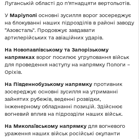
Луганській області до п’ятнадцяти вертольотів.
У
Маріуполі
основні зусилля ворог зосереджує
на блокуванні наших підрозділів в районі заводу
“Азовсталь”. Продовжує завдавати
артилерійських та авіаційних ударів.
На Новопавлівському та Запорізькому
напрямках
ворог посилює угруповання військ
для проведення наступу на напрямку Пологи –
Оріхів.
На Південнобузькому напрямку
противник
зосереджує основні зусилля на утриманні
зайнятих рубежів, веденні розвідки,
інженерному обладнанні позицій. Здійснює
вогневий вплив на підрозділи наших військ.
На Миколаївському напрямку
для вогневого
ураження наших військ російські окупанти