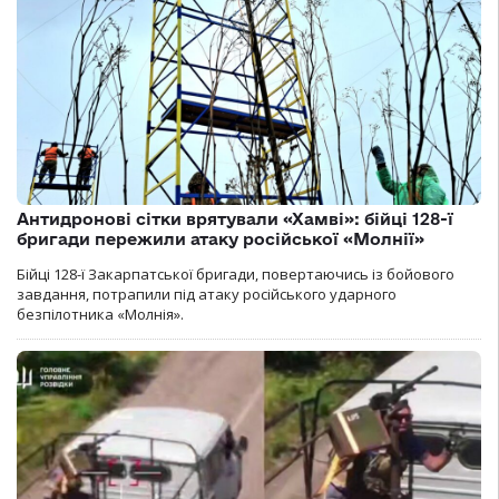
Антидронові сітки врятували «Хамві»: бійці 128-ї
бригади пережили атаку російської «Молнії»
Бійці 128-ї Закарпатської бригади, повертаючись із бойового
завдання, потрапили під атаку російського ударного
безпілотника «Молнія».