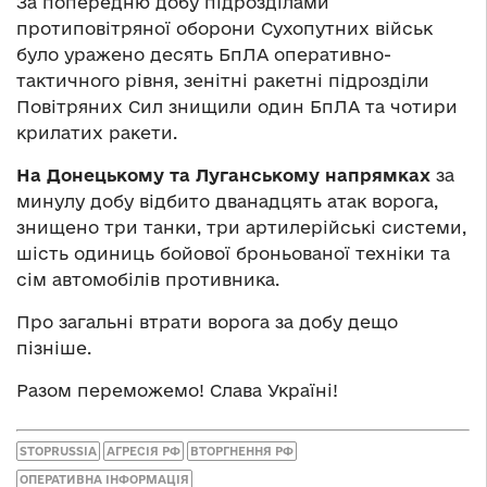
За попередню добу підрозділами
протиповітряної оборони Сухопутних військ
було уражено десять БпЛА оперативно-
тактичного рівня, зенітні ракетні підрозділи
Повітряних Сил знищили один БпЛА та чотири
крилатих ракети.
На Донецькому та Луганському напрямках
за
минулу добу відбито дванадцять атак ворога,
знищено три танки, три артилерійські системи,
шість одиниць бойової броньованої техніки та
сім автомобілів противника.
Про загальні втрати ворога за добу дещо
пізніше.
Разом переможемо! Слава Україні!
STOPRUSSIA
АГРЕСІЯ РФ
ВТОРГНЕННЯ РФ
ОПЕРАТИВНА ІНФОРМАЦІЯ