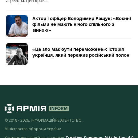
агресора. Цей крок…
Актор і офіцер Володимир Ращук: «Воєнні
фільми не мають нічого спільного з
війною»
«Це зло має бути переможене»: історія
українця, який пережив російський полон
© 2018 - 2026, ІНФОРМАЦІЙНЕ АГЕНТСТВО,
Міністерство оборони України
Контент доступний за ліцензією
Creative Commons Attribution 4.0