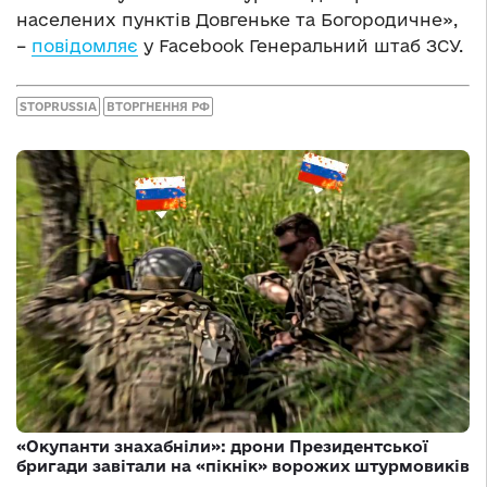
населених пунктів Довгеньке та Богородичне»,
–
повідомляє
у Facebook Генеральний штаб ЗСУ.
STOPRUSSIA
ВТОРГНЕННЯ РФ
«Окупанти знахабніли»: дрони Президентської
бригади завітали на «пікнік» ворожих штурмовиків