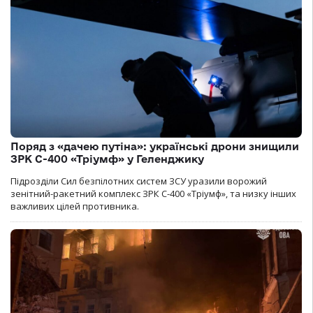
Поряд з «дачею путіна»: українські дрони знищили
ЗРК С-400 «Тріумф» у Геленджику
Підрозділи Сил безпілотних систем ЗСУ уразили ворожий
зенітний-ракетний комплекс ЗРК С-400 «Тріумф», та низку інших
важливих цілей противника.