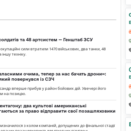
солдатів та 48 артсистем — Генштаб ЗСУ
 окупаційні сили втратили 1470 військових, два танки, 48
 іншу техніку.
власними очима, тепер за нас бачать дрони»:
 який повернувся із СЗЧ
ксандр вперше прибув у район бойових дій. Увечері його
ли на позицію.
ентагону: два культові американські
аються за право відправити свої позашляховики
визначилося з колом компаній, допущених до фінальної стадії
ваних позашляховиків для піхотних відділень.