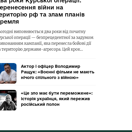
ва роки Курської операції:
еренесення війни на
ериторію рф та злам планів
ремля
ьогодні виповнюється два роки від початку
урської операції — безпрецедентної за задумом
виконанням кампанії, яка перенесла бойові дії
а територію держави-агресора. Цей крок…
Актор і офіцер Володимир
Ращук: «Воєнні фільми не мають
нічого спільного з війною»
«Це зло має бути переможене»:
історія українця, який пережив
російський полон