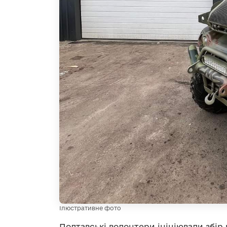
Ілюстративне фото
Полтавські волонтери ініціювали збір 