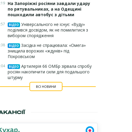
:19
На Запоріжжі росіяни завдали удару
по рятувальниках, а на Одещині
пошкодили автобус з дітьми
:57
Універсального не існує: «Вуду»
ВІДЕО
поділився досвідом, як не помилитися з
вибором спорядження
:38
Засідка не спрацювала: «Омега»
ВІДЕО
знищила ворожих «ждунів» під
Покровськом
:04
Артилерія 66 ОМБр зірвала спробу
ВІДЕО
росіян накопичити сили для подальшого
штурму
ВСІ НОВИНИ
АКАНСІЇ
Кухар,