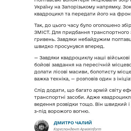
Україну на Запорізькому напрямку. З
квадроцикл та передати його на фронт
Так, до цього часу було оголошено зб
ЗМІСТ. Для придбання транспортного з
гривень. Завдяки небайдужим полтав
швидко просунувся вперед.
— Завдяки квадроциклу наші військов
бойові завдання на пересічній місцев
долати лісові масиви, болотисту місц
важка техніка, — розповів один з ініціат
Слід додати, що багато армій світу е
транспортні засоби. Адже квадроцикл 
ведення розвідки тощо. Він швидкий 
з-під ворожого вогню.
ДМИТРО ЧАЛИЙ
Кореспондент АрміяInform