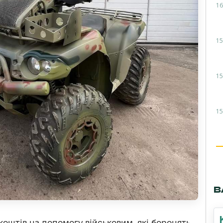
16
15
15
15
В
коштів на допомогу військовим, які боронять