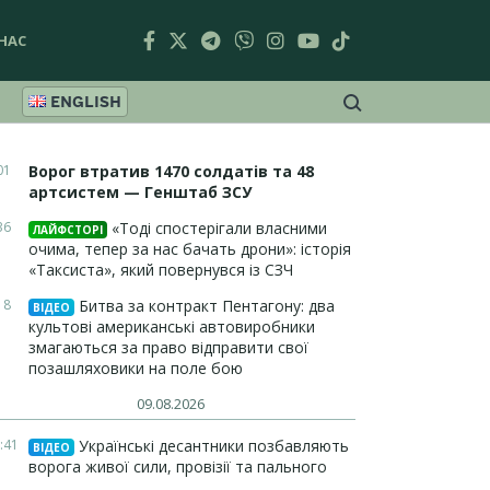
НАС
ENGLISH
01
Ворог втратив 1470 солдатів та 48
артсистем — Генштаб ЗСУ
36
«Тоді спостерігали власними
ЛАЙФСТОРІ
очима, тепер за нас бачать дрони»: історія
«Таксиста», який повернувся із СЗЧ
18
Битва за контракт Пентагону: два
ВІДЕО
культові американські автовиробники
змагаються за право відправити свої
позашляховики на поле бою
09.08.2026
:41
Українські десантники позбавляють
ВІДЕО
ворога живої сили, провізії та пального