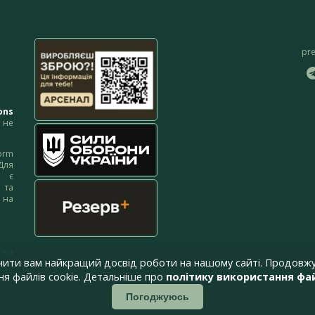
pr
ons
не
orm
Для
м є
 та
 на
 на
чити вам найкращий досвід роботи на нашому сайті. Продовжу
я файлів cookie. Детальніше про
політику використання фай
Погоджуюсь