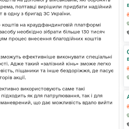
окрема, полтавці вирішили придбати надійний
 в одну з бригад ЗС України.
ір коштів на краудфандинговій платформі
асобу необхідно зібрати більше 130 тисяч
цям процес внесення благодійних коштів
і зможуть ефективніше виконувати спеціальні
ості. Адже такий «залізний кінь» зможе легко
евість, піщаники та інше бездоріжжя, де пасує
орів акції.
фективно використовують саме такі
підходить як для патрулювання, так і для
і маневрений, що дає можливість вдало вийти