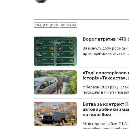
КВАДРОЦИКЛ
ПОЛТАВА
Ворог втратив 1470 
За минулу добу російські
артилерійських систем та
«Тоді спостерігали 
історія «Таксиста»,
У березні 2023 року Оле
посадили в пікап і повез
Битва за контракт П
автовиробники змаг
на поле бою
Міністерство війни США 
розробки нових неброньо