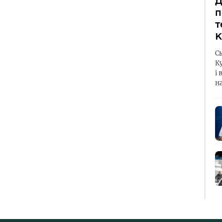
Д
п
т
К
С
К
і 
н