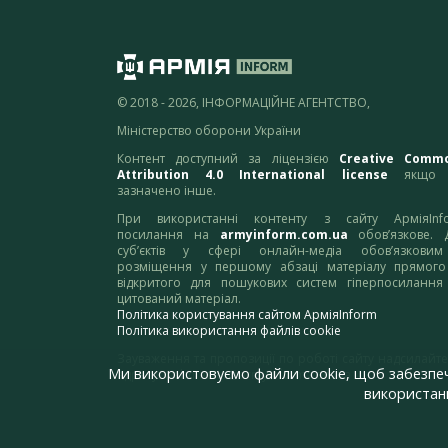
© 2018 - 2026, ІНФОРМАЦІЙНЕ АГЕНТСТВО,
Міністерство оборони України
Контент доступний за ліцензією
Creative Comm
Attribution 4.0 International license
якщо 
зазначено інше.
При використанні контенту з сайту АрміяInf
посилання на
armyinform.com.ua
обов’язкове. 
суб’єктів у сфері онлайн-медіа обов’язкови
розміщення у першому абзаці матеріалу прямого
відкритого для пошукових систем гіперпосилання
цитований матеріал.
Політика користування сайтом АрміяInform
Політика використання файлів cookie
Зауваження та пропозиції по роботі сайту надсилайте
Ми використовуємо файли cookie, щоб забезпе
адресу:
webmaster@armyinform.com.ua
використанн