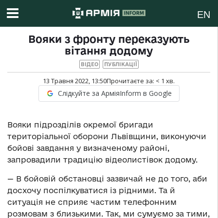
EN
Вояки з фронту переказують
вітання додому
ВІДЕО
ПУБЛІКАЦІЇ
13 Травня 2022, 13:50
Прочитаєте за:
< 1
хв.
Слідкуйте за АрміяInform в Google
Вояки підрозділів окремої бригади
територіальної оборони Львівщини, виконуючи
бойові завдання у визначеному районі,
запровадили традицію відеолистівок додому.
— В бойовій обстановці зазвичай не до того, аби
досхочу поспілкуватися із рідними. Та й
ситуація не сприяє частим телефонним
розмовам з близькими. Так, ми сумуємо за тими,