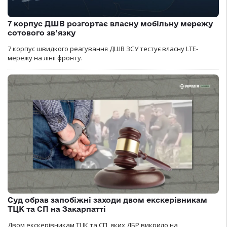
7 корпус ДШВ розгортає власну мобільну мережу
сотового зв’язку
7 корпус швидкого реагування ДШВ ЗСУ тестує власну LTE-
мережу на лінії фронту.
Суд обрав запобіжні заходи двом екскерівникам
ТЦК та СП на Закарпатті
Двом екскерівникам ТЦК та СП, яких ДБР викрило на