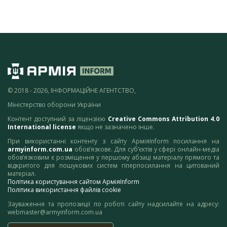
© 2018 - 2026, ІНФОРМАЦІЙНЕ АГЕНТСТВО,
Міністерство оборони України
Контент доступний за ліцензією
Creative Commons Attribution 4.0
International license
якщо не зазначено інше.
При використанні контенту з сайту АрміяInform посилання на
armyinform.com.ua
обов’язкове. Для суб’єктів у сфері онлайн-медіа
обов’язковим є розміщення у першому абзаці матеріалу прямого та
відкритого для пошукових систем гіперпосилання на цитований
матеріал.
Політика користування сайтом АрміяInform
Політика використання файлів cookie
Зауваження та пропозиції по роботі сайту надсилайте на адресу:
webmaster@armyinform.com.ua