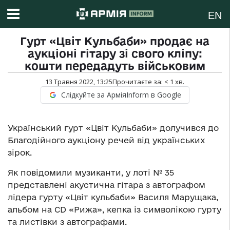
EN
Гурт «Цвіт Кульбаби» продає на
аукціоні гітару зі свого кліпу:
кошти передадуть військовим
13 Травня 2022, 13:25
Прочитаєте за:
< 1
хв.
Слідкуйте за АрміяInform в Google
Український гурт «Цвіт Кульбаби» долучився до
Благодійного аукціону речей від українських
зірок.
Як повідомили музиканти, у лоті № 35
представлені акустична гітара з автографом
лідера гурту «Цвіт кульбаби» Василя Марущака,
альбом на CD «Рижа», кепка із символікою гурту
та листівки з автографами.