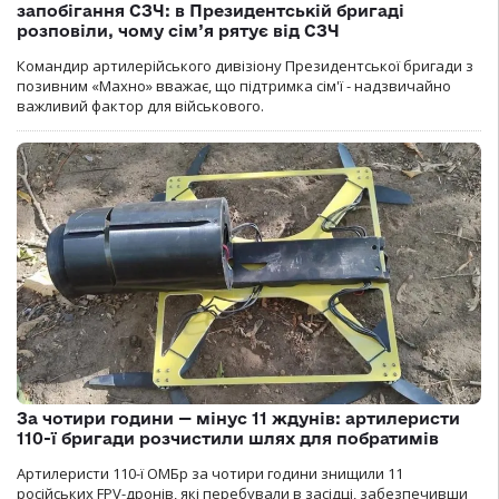
запобігання СЗЧ: в Президентській бригаді
розповіли, чому сім’я рятує від СЗЧ
Командир артилерійського дивізіону Президентської бригади з
позивним «Махно» вважає, що підтримка сім'ї - надзвичайно
важливий фактор для військового.
За чотири години — мінус 11 ждунів: артилеристи
110-ї бригади розчистили шлях для побратимів
Артилеристи 110-ї ОМБр за чотири години знищили 11
російських FPV-дронів, які перебували в засідці, забезпечивши