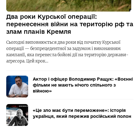
Два роки Курської операції:
перенесення війни на територію рф та
злам планів Кремля
Сьогодні виповнюється два роки від початку Курської
операції — безпрецедентної за задумом і виконанням
кампанії, яка перенесла бойові дії на територію держави-
агресора. Цей крок…
Актор і офіцер Володимир Ращук: «Воєнні
фільми не мають нічого спільного з
війною»
«Це зло має бути переможене»: історія
українця, який пережив російський полон