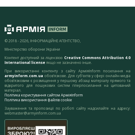
© 2018 - 2026, ІНФОРМАЦІЙНЕ АГЕНТСТВО,
Міністерство оборони України
Контент доступний за ліцензією
Creative Commons Attribution 4.0
International license
якщо не зазначено інше.
При використанні контенту з сайту АрміяInform посилання на
armyinform.com.ua
обов’язкове. Для суб’єктів у сфері онлайн-медіа
обов’язковим є розміщення у першому абзаці матеріалу прямого та
відкритого для пошукових систем гіперпосилання на цитований
матеріал.
Політика користування сайтом АрміяInform
Політика використання файлів cookie
Зауваження та пропозиції по роботі сайту надсилайте на адресу:
webmaster@armyinform.com.ua