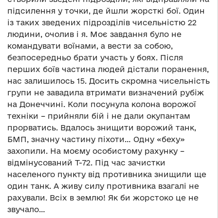
підсилення у точки, де йшли жорсткі бої. Один
із таких зведених підрозділів чисельністю 22
людини, очолив і я. Моє завдання було не
командувати воїнами, а вести за собою,
безпосередньо брати участь у боях. Після
перших боїв частина людей дістали поранення,
нас залишилось 15. Досить скромна чисельність
групи не завадила втримати визначений рубіж
на Донеччині. Коли посунула колона ворожої
техніки – прийняли бій і не дали окупантам
прорватись. Вдалось знищити ворожий танк,
БМП, значну частину піхоти… Одну «беху»
захопили. На моєму особистому рахунку –
відмінусований Т-72. Під час зачистки
населеного пункту від противника знищили ще
один танк. А живу силу противника взагалі не
рахували. Всіх в землю! Як би жорстоко це не
звучало…