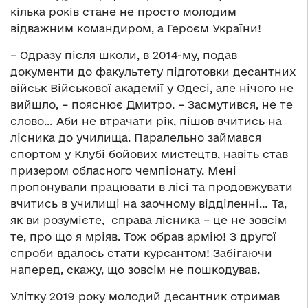
кілька років стане не просто молодим
відважним командиром, а Героєм України!
– Одразу після школи, в 2014-му, подав
документи до факультету підготовки десантних
військ Військової академії у Одесі, але нічого не
вийшло, – пояснює Дмитро. – Засмутився, не те
слово… Аби не втрачати рік, пішов вчитись на
лісника до училища. Паралельно займався
спортом у Клубі бойових мистецтв, навіть став
призером обласного чемпіонату. Мені
пропонували працювати в лісі та продовжувати
вчитись в училищі на заочному відділенні… Та,
як ви розумієте, справа лісника – це не зовсім
те, про що я мріяв. Тож обрав армію! З другої
спроби вдалось стати курсантом! Забігаючи
наперед, скажу, що зовсім не пошкодував.
Улітку 2019 року молодий десантник отримав