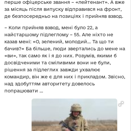
перше офіцерське звання – «лейтенант». А вже
за місяць після випуску відправився на фронт,
де безпосередньо на позиціях і прийняв взвод.
– Коли прийняв взвод, мені було 22, а
найстаршому підлеглому – 55. Але ніхто не
казав мені: «О, зелений, молодий… Та що ти
бачив?» Ба більше, люди звертались до мене на
«ви», так само як і я до них. Розумів, якими б
досвідченими та сміливими вони не були,
рішення за підлеглих завжди ухвалює
командир, він же є для них і прикладом. Звісно,
над здобуттям авторитету довелось
попрацювати …