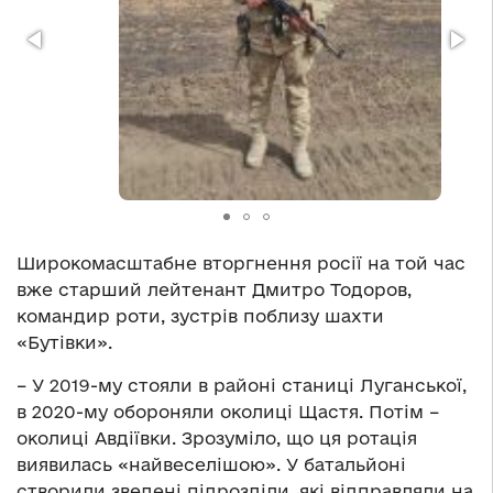
Широкомасштабне вторгнення росії на той час
вже старший лейтенант Дмитро Тодоров,
командир роти, зустрів поблизу шахти
«Бутівки».
– У 2019-му стояли в районі станиці Луганської,
в 2020-му обороняли околиці Щастя. Потім –
околиці Авдіївки. Зрозуміло, що ця ротація
виявилась «найвеселішою». У батальйоні
створили зведені підрозділи, які відправляли на