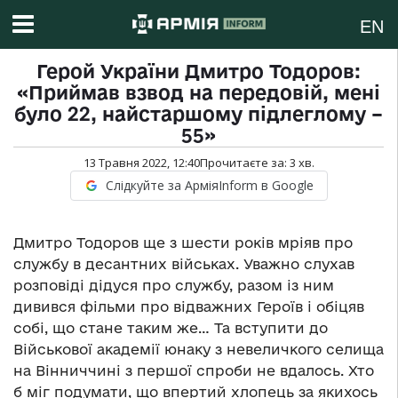
EN
Герой України Дмитро Тодоров:
«Приймав взвод на передовій, мені
було 22, найстаршому підлеглому –
55»
13 Травня 2022, 12:40
Прочитаєте за:
3
хв.
Слідкуйте за АрміяInform в Google
Дмитро Тодоров ще з шести років мріяв про
службу в десантних військах. Уважно слухав
розповіді дідуся про службу, разом із ним
дивився фільми про відважних Героїв і обіцяв
собі, що стане таким же… Та вступити до
Військової академії юнаку з невеличкого селища
на Вінниччині з першої спроби не вдалось. Хто
б міг подумати, що впертий хлопець за якихось