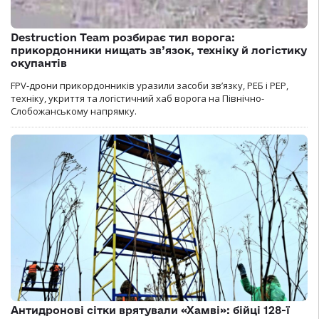
Destruction Team розбирає тил ворога:
прикордонники нищать зв’язок, техніку й логістику
окупантів
FPV-дрони прикордонників уразили засоби зв’язку, РЕБ і РЕР,
техніку, укриття та логістичний хаб ворога на Північно-
Слобожанському напрямку.
Антидронові сітки врятували «Хамві»: бійці 128-ї