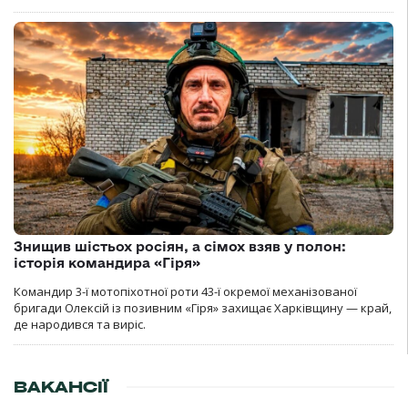
Знищив шістьох росіян, а сімох взяв у полон:
історія командира «Гіря»
Командир 3-ї мотопіхотної роти 43-ї окремої механізованої
бригади Олексій із позивним «Гіря» захищає Харківщину — край,
де народився та виріс.
ВАКАНСІЇ