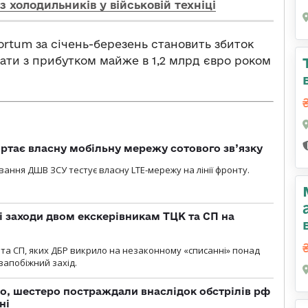
 з холодильників у військовій техніці
rtum за січень-березень становить збиток
вати з прибутком майже в 1,2 млрд євро роком
ртає власну мобільну мережу сотового зв’язку
вання ДШВ ЗСУ тестує власну LTE-мережу на лінії фронту.
і заходи двом екскерівникам ТЦК та СП на
та СП, яких ДБР викрило на незаконному «списанні» понад
 запобіжний захід.
о, шестеро постраждали внаслідок обстрілів рф
ні