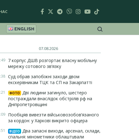
НАС
ENGLISH
07.08.2026
:49
7 корпус ДШВ розгортає власну мобільну
мережу сотового зв’язку
:38
Суд обрав запобіжні заходи двом
екскерівникам ТЦК та СП на Закарпатті
:21
Дві людини загинуло, шестеро
ФОТО
постраждали внаслідок обстрілів рф на
Дніпропетровщині
:09
Пообіцяв вивезти військовозобов’язаного
за кордон: у Харкові викрито офіцера
:51
Два запасні виходи, арсенал, склади,
ВІДЕО
спальня: мінометники облаштували