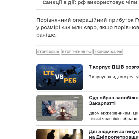
Санкції в дії: рф використовує чіпи
Порівнянний операційний прибуток Fo
у розмірі 438 млн євро, якщо порівню
раніше.
STOPRUSSIA
ВТОРГНЕННЯ РФ
ЕКОНОМІКА РФ
7 корпус ДШВ розго
7 корпус швидкого реагу
Суд обрав запобіжн
Закарпатті
Двом екскерівникам ТЦК 
тисячі чоловіків, обрано
Дві людини загинул
на Дніпропетровщи