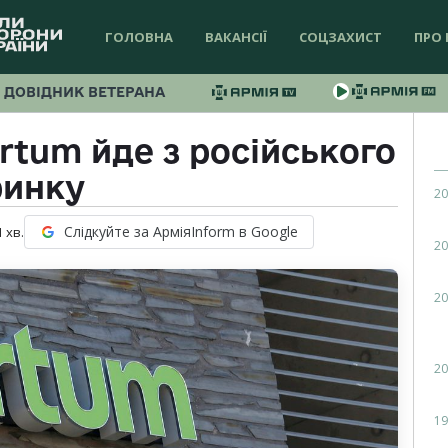
ГОЛОВНА
ВАКАНСІЇ
СОЦЗАХИСТ
ПРО 
ДОВІДНИК ВЕТЕРАНА
rtum йде з російського
ринку
20
Слідкуйте за АрміяInform в Google
1
хв.
20
20
20
19