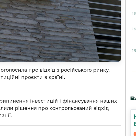
19
19
19
оголосила про відхід з російського ринку.
тиційні проєкти в країні.
В
рипинення інвестицій і фінансування наших
валили рішення про контрольований відхід
анії.