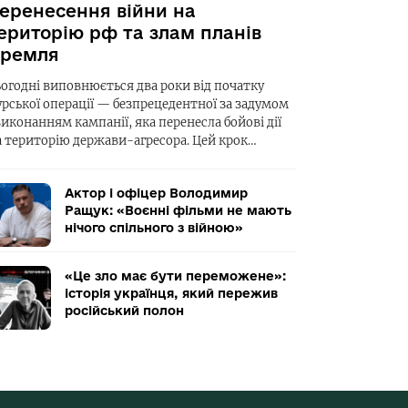
еренесення війни на
ериторію рф та злам планів
ремля
ьогодні виповнюється два роки від початку
урської операції — безпрецедентної за задумом
виконанням кампанії, яка перенесла бойові дії
а територію держави-агресора. Цей крок…
Актор і офіцер Володимир
Ращук: «Воєнні фільми не мають
нічого спільного з війною»
«Це зло має бути переможене»:
історія українця, який пережив
російський полон