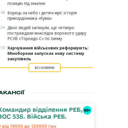
позицію під землею
:38
Борець за небо і дитячі мрії: історія
прикордонника «Кума»
:24
Двоє людей загинули, ще четверо
постраждали внаслідок ворожого удару
РСЗВ «Торнадо-С» по Ізюму
:10
Харчування військових реформують:
Міноборони запускає нову систему
закупівель
ВСІ НОВИНИ
АКАНСІЇ
Командир відділення РЕБ,
ВОС 538. Війська РЕБ.
від 19000 до 120000 грн