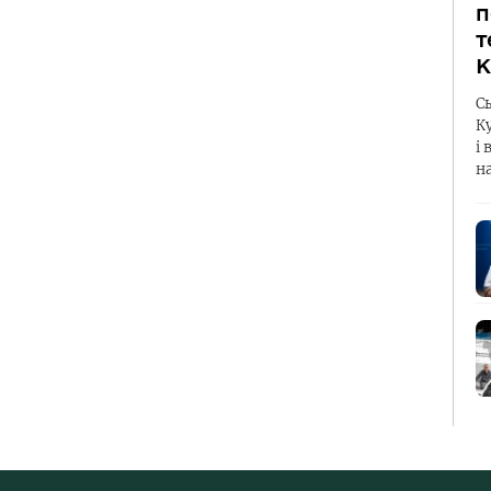
п
т
К
С
К
і 
н