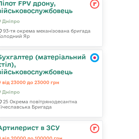
Пілот FPV дрону,
військовослужбовець
Дніпро
93-тя окрема механізована бригада
Холодний Яр
Бухгалтер (матеріальний
стіл),
військовослужбовець
від 23000 до 23000 грн
Дніпро
25 Окрема повітрянодесантна
Січеславська Бригада
Артилерист в ЗСУ
від 20000 до 100000 грн