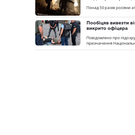
Понад 50 разів росіяни 
Пообіцяв вивезти ві
викрито офіцера
Повідомлено про підозр
призначення Національної 