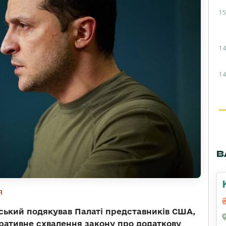
15
14
14
В
я
ький подякував Палаті представників США,
еративне схвалення закону про додаткову