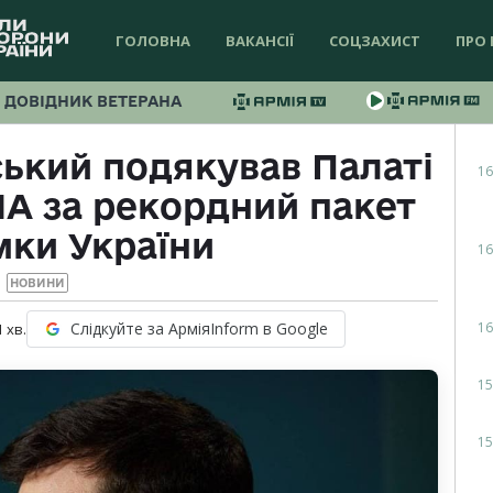
ГОЛОВНА
ВАКАНСІЇ
СОЦЗАХИСТ
ПРО 
ДОВІДНИК ВЕТЕРАНА
ький подякував Палаті
16
А за рекордний пакет
мки України
16
НОВИНИ
16
Слідкуйте за АрміяInform в Google
1
хв.
15
15