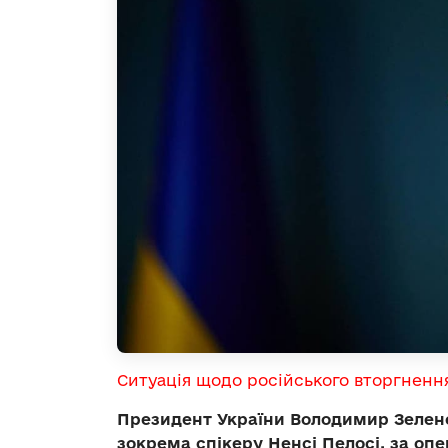
Ситуація щодо російського вторгненн
Президент України Володимир Зеленс
зокрема спікеру Ненсі Пелосі, за оп