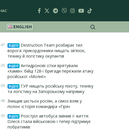
НАС
ENGLISH
:47
Destruction Team розбирає тил
ВІДЕО
ворога: прикордонники нищать зв’язок,
техніку й логістику окупантів
:26
Антидронові сітки врятували
ВІДЕО
«Хамві»: бійці 128-ї бригади пережили атаку
російської «Молнії»
:09
ГУР нищать російську піхоту, техніку
ВІДЕО
та логістику на Запорізькому напрямку
:48
Знищив шістьох росіян, а сімох взяв у
полон: історія командира «Гіря»
:30
Розстріл автобуса змінив її життя:
ВІДЕО
Олеся стала військовою і тепер підтримує
побратимів