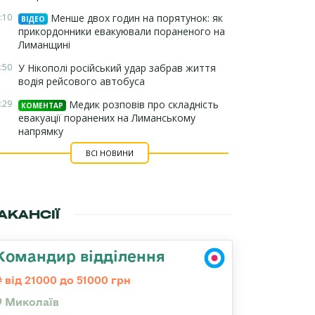
:10
Менше двох годин на порятунок: як
ВІДЕО
прикордонники евакуювали пораненого на
Лиманщині
:50
У Нікополі російський удар забрав життя
водія рейсового автобуса
:29
Медик розповів про складність
КОМЕНТАР
евакуації поранених на Лиманському
напрямку
ВСІ НОВИНИ
АКАНСІЇ
Командир відділення
від 21000 до 51000 грн
Миколаїв