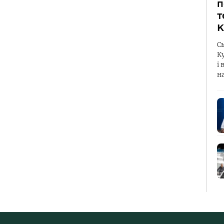
п
т
К
С
К
і 
н