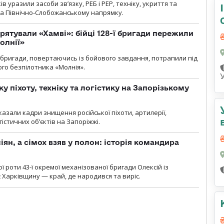
 уразили засоби зв’язку, РЕБ і РЕР, техніку, укриття та
на Північно-Слобожанському напрямку.
рятували «Хамві»: бійці 128-ї бригади пережили
олнії»
ї бригади, повертаючись із бойового завдання, потрапили під
ого безпілотника «Молнія».
у піхоту, техніку та логістику на Запорізькому
азали кадри знищення російської піхоти, артилерії,
гістичних об’єктів на Запоріжжі.
ян, а сімох взяв у полон: історія командира
ї роти 43-ї окремої механізованої бригади Олексій із
 Харківщину — край, де народився та виріс.