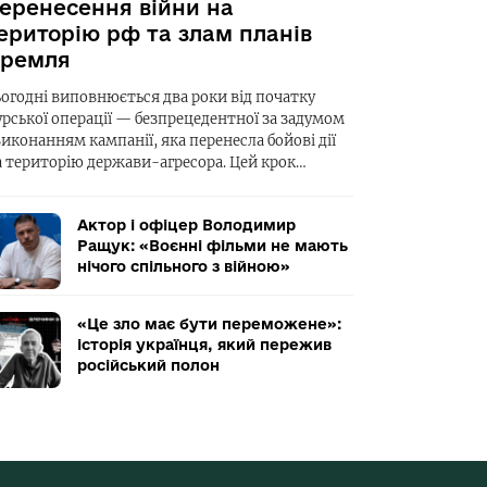
еренесення війни на
ериторію рф та злам планів
ремля
ьогодні виповнюється два роки від початку
урської операції — безпрецедентної за задумом
виконанням кампанії, яка перенесла бойові дії
а територію держави-агресора. Цей крок…
Актор і офіцер Володимир
Ращук: «Воєнні фільми не мають
нічого спільного з війною»
«Це зло має бути переможене»:
історія українця, який пережив
російський полон