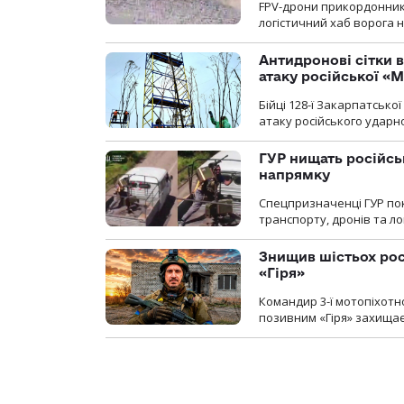
FPV-дрони прикордонників
логістичний хаб ворога 
Антидронові сітки в
атаку російської «М
Бійці 128-ї Закарпатсько
атаку російського ударн
ГУР нищать російськ
напрямку
Спецпризначенці ГУР пок
транспорту, дронів та ло
Знищив шістьох росі
«Гіря»
Командир 3-ї мотопіхотно
позивним «Гіря» захищає