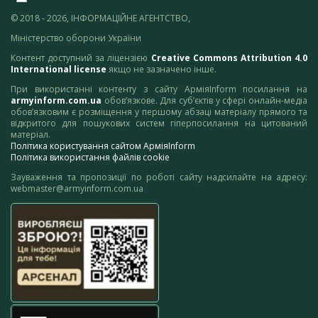
© 2018 - 2026, ІНФОРМАЦІЙНЕ АГЕНТСТВО,
Міністерство оборони України
Контент доступний за ліцензією
Creative Commons Attribution 4.0
International license
якщо не зазначено інше.
При використанні контенту з сайту АрміяInform посилання на
armyinform.com.ua
обов’язкове. Для суб’єктів у сфері онлайн-медіа
обов’язковим є розміщення у першому абзаці матеріалу прямого та
відкритого для пошукових систем гіперпосилання на цитований
матеріал.
Політика користування сайтом АрміяInform
Політика використання файлів cookie
Зауваження та пропозиції по роботі сайту надсилайте на адресу:
webmaster@armyinform.com.ua