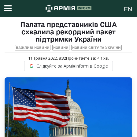
EN
Палата представників США
схвалила рекордний пакет
підтримки України
ВАЖЛИВІ НОВИНИ
НОВИНИ
НОВИНИ СВІТУ ТА УКРАЇНИ
11 Травня 2022, 8:32
Прочитаєте за:
< 1
хв.
Слідкуйте за АрміяInform в Google