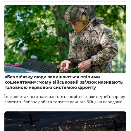
«Без зв’язку люди залишаються сліпими
кошенятами»: чому військовий зв’язок називають
головною нервовою системою фронту
Їхня робота часто залишається непомітною, але від неї напряму
залежить бойова робота та життя кожного бійця на передовій.