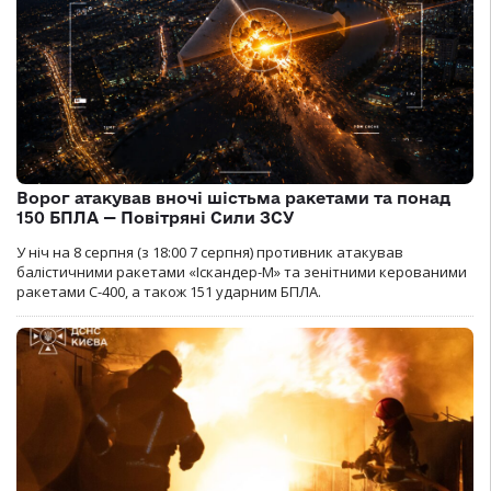
Ворог атакував вночі шістьма ракетами та понад
150 БПЛА — Повітряні Сили ЗСУ
У ніч на 8 серпня (з 18:00 7 серпня) противник атакував
балістичними ракетами «Іскандер-М» та зенітними керованими
ракетами С-400, а також 151 ударним БПЛА.