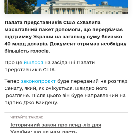
Палата представників США схвалила
масштабний пакет допомоги, що передбачає
підтримку України на загальну суму близько
40 млрд доларів. Документ
отримав необхідну
більшість голосів.
Про це
йшлося
на засіданні Палати
представників США.
Тепер
законопроєкт
буде переданий на розгляд
Сенату, який, як очікується, швидко його
розгляне. Після цього він буде направлений на
підпис Джо Байдену.
ЧИТАЙТЕ ТАКОЖ:
Історичний закон про ленд-ліз для
України: що це нам дасть