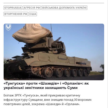
STOPRUSSIA
АГРЕСІЯ РФ
ВІЙСЬКОВА ДОПОМОГА УКРАЇНІ
ВТОРГНЕННЯ РФ
США
«Тунгуска» проти «Шахедів» і «Орланів»: як
українські зенітники захищають Суми
Екіпаж ЗРГК «Тунгуска», який прикриває критичну
інфраструктуру Сумщини, вже знищив понад 30 ворожих
повітряних цілей, зокрема «Шахеди» й «Орлани».