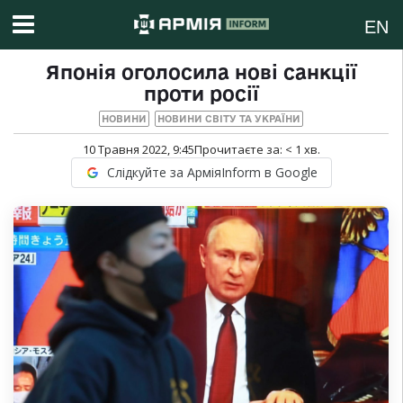
EN
Японія оголосила нові санкції
проти росії
НОВИНИ
НОВИНИ СВІТУ ТА УКРАЇНИ
10 Травня 2022, 9:45
Прочитаєте за:
< 1
хв.
Слідкуйте за АрміяInform в Google