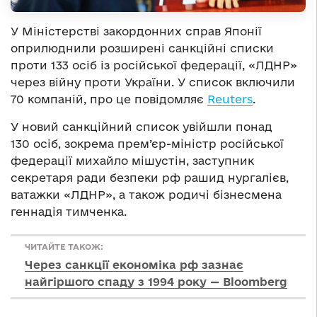
У Міністерстві закордонних справ Японії
оприлюднили розширені санкційні списки
проти 133 осіб із російської федерації, «ЛДНР»
через війну проти України. У список включили
70 компаній, про це повідомляє
Reuters
.
У новий санкційний список увійшли понад
130 осіб, зокрема прем’єр-міністр російської
федерації михайло мішустін, заступник
секретаря ради безпеки рф рашид нургалієв,
ватажки «ЛДНР», а також родичі бізнесмена
геннадія тимченка.
ЧИТАЙТЕ ТАКОЖ:
Через санкції економіка рф зазнає
найгіршого спаду з 1994 року — Bloomberg