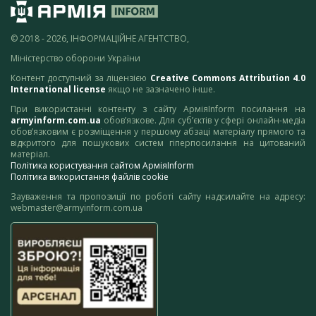
© 2018 - 2026, ІНФОРМАЦІЙНЕ АГЕНТСТВО,
Міністерство оборони України
Контент доступний за ліцензією
Creative Commons Attribution 4.0
International license
якщо не зазначено інше.
При використанні контенту з сайту АрміяInform посилання на
armyinform.com.ua
обов’язкове. Для суб’єктів у сфері онлайн-медіа
обов’язковим є розміщення у першому абзаці матеріалу прямого та
відкритого для пошукових систем гіперпосилання на цитований
матеріал.
Політика користування сайтом АрміяInform
Політика використання файлів cookie
Зауваження та пропозиції по роботі сайту надсилайте на адресу:
webmaster@armyinform.com.ua