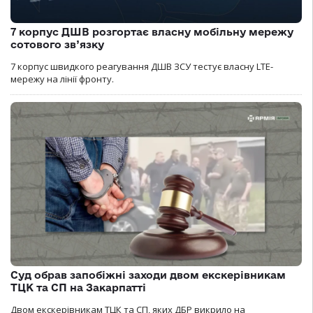
7 корпус ДШВ розгортає власну мобільну мережу
сотового зв’язку
7 корпус швидкого реагування ДШВ ЗСУ тестує власну LTE-
мережу на лінії фронту.
Суд обрав запобіжні заходи двом екскерівникам
ТЦК та СП на Закарпатті
Двом екскерівникам ТЦК та СП, яких ДБР викрило на