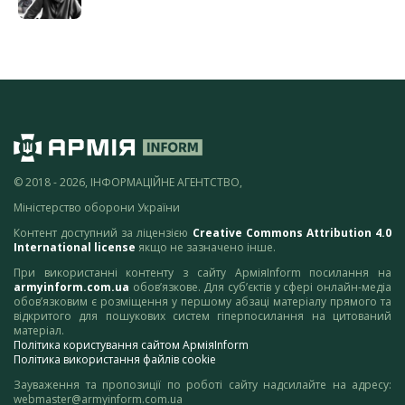
© 2018 - 2026, ІНФОРМАЦІЙНЕ АГЕНТСТВО,
Міністерство оборони України
Контент доступний за ліцензією
Creative Commons Attribution 4.0
International license
якщо не зазначено інше.
При використанні контенту з сайту АрміяInform посилання на
armyinform.com.ua
обов’язкове. Для суб’єктів у сфері онлайн-медіа
обов’язковим є розміщення у першому абзаці матеріалу прямого та
відкритого для пошукових систем гіперпосилання на цитований
матеріал.
Політика користування сайтом АрміяInform
Політика використання файлів cookie
Зауваження та пропозиції по роботі сайту надсилайте на адресу:
webmaster@armyinform.com.ua