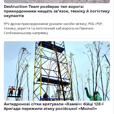
Destruction Team розбирає тил ворога:
прикордонники нищать зв’язок, техніку й логістику
окупантів
FPV-дрони прикордонників уразили засоби зв’язку, РЕБ і РЕР,
техніку, укриття та логістичний хаб ворога на Північно-
Слобожанському напрямку.
Антидронові сітки врятували «Хамві»: бійці 128-ї
бригади пережили атаку російської «Молнії»