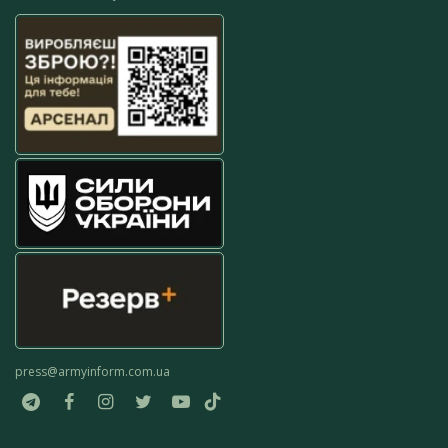
press@armyinform.com.ua