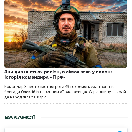
Знищив шістьох росіян, а сімох взяв у полон:
історія командира «Гіря»
Командир 3-ї мотопіхотної роти 43-ї окремої механізованої
бригади Олексій із позивним «Гіря» захищає Харківщину — край,
де народився та виріс.
ВАКАНСІЇ