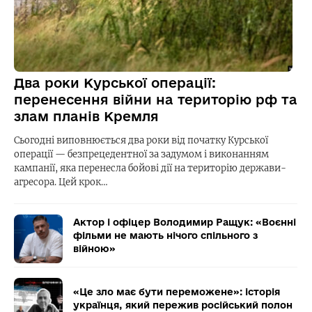
Два роки Курської операції:
перенесення війни на територію рф та
злам планів Кремля
Сьогодні виповнюється два роки від початку Курської
операції — безпрецедентної за задумом і виконанням
кампанії, яка перенесла бойові дії на територію держави-
агресора. Цей крок…
Актор і офіцер Володимир Ращук: «Воєнні
фільми не мають нічого спільного з
війною»
«Це зло має бути переможене»: історія
українця, який пережив російський полон