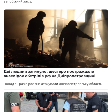
запобіжний захід.
Дві людини загинуло, шестеро постраждали
внаслідок обстрілів рф на Дніпропетровщині
Понад 50 разів росіяни атакували Дніпропетровську області.