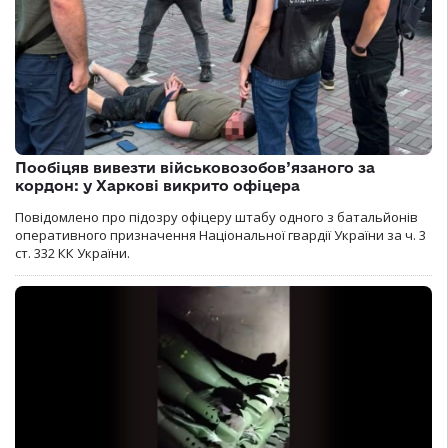
Пообіцяв вивезти військовозобов’язаного за
кордон: у Харкові викрито офіцера
Повідомлено про підозру офіцеру штабу одного з батальйонів
оперативного призначення Національної гвардії України за ч. 3
ст. 332 КК України.