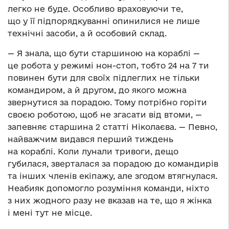
легко не буде. Особливо враховуючи те,
що у її підпорядкуванні опинилися не лише
технічні засоби, а й особовий склад.
— Я знала, що бути старшиною на кораблі —
це робота у режимі нон-стоп, тобто 24 на 7 ти
повинен бути для своїх підлеглих не тільки
командиром, а й другом, до якого можна
звернутися за порадою. Тому потрібно горіти
своєю роботою, щоб не згасати від втоми, —
запевняє старшина 2 статті Ніколаєва. — Певно,
найважчим видався перший тиждень
на кораблі. Коли лунали тривоги, дещо
губилася, зверталася за порадою до командирів
та інших членів екіпажу, але згодом втягнулася.
Неабияк допомогло розуміння команди, ніхто
з них жодного разу не вказав на те, що я жінка
і мені тут не місце.