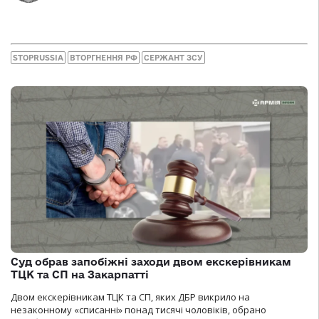
STOPRUSSIA
ВТОРГНЕННЯ РФ
СЕРЖАНТ ЗСУ
Суд обрав запобіжні заходи двом екскерівникам
ТЦК та СП на Закарпатті
Двом екскерівникам ТЦК та СП, яких ДБР викрило на
незаконному «списанні» понад тисячі чоловіків, обрано