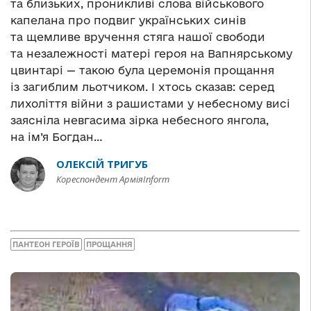
та близьких, проникливі слова військового
капелана про подвиг українських синів
та щемливе вручення стяга нашої свободи
та незалежності матері героя на Вапнярському
цвинтарі — такою була церемонія прощання
із загиблим льотчиком. І хтось сказав: серед
лихоліття війни з рашистами у небесному висі
заясніла невгасима зірка небесного янгола,
на ім’я Богдан…
ОЛЕКСІЙ ТРИГУБ
Кореспондент АрміяInform
ПАНТЕОН ГЕРОЇВ
ПРОЩАННЯ