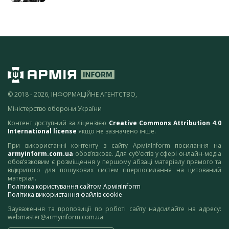
© 2018 - 2026, ІНФОРМАЦІЙНЕ АГЕНТСТВО,
Міністерство оборони України
Контент доступний за ліцензією
Creative Commons Attribution 4.0
International license
якщо не зазначено інше.
При використанні контенту з сайту АрміяInform посилання на
armyinform.com.ua
обов’язкове. Для суб’єктів у сфері онлайн-медіа
обов’язковим є розміщення у першому абзаці матеріалу прямого та
відкритого для пошукових систем гіперпосилання на цитований
матеріал.
Політика користування сайтом АрміяInform
Політика використання файлів cookie
Зауваження та пропозиції по роботі сайту надсилайте на адресу:
webmaster@armyinform.com.ua