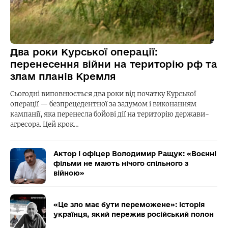
Два роки Курської операції:
перенесення війни на територію рф та
злам планів Кремля
Сьогодні виповнюється два роки від початку Курської
операції — безпрецедентної за задумом і виконанням
кампанії, яка перенесла бойові дії на територію держави-
агресора. Цей крок…
Актор і офіцер Володимир Ращук: «Воєнні
фільми не мають нічого спільного з
війною»
«Це зло має бути переможене»: історія
українця, який пережив російський полон