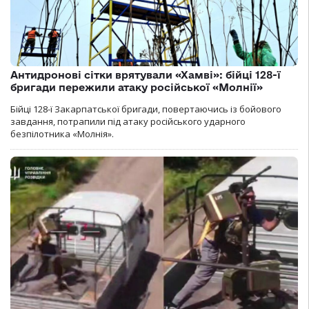
Антидронові сітки врятували «Хамві»: бійці 128-ї
бригади пережили атаку російської «Молнії»
Бійці 128-ї Закарпатської бригади, повертаючись із бойового
завдання, потрапили під атаку російського ударного
безпілотника «Молнія».