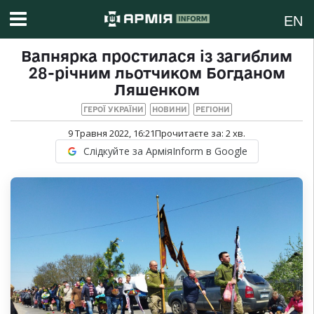
EN
Вапнярка простилася із загиблим
28-річним льотчиком Богданом
Ляшенком
ГЕРОЇ УКРАЇНИ
НОВИНИ
РЕГІОНИ
9 Травня 2022, 16:21
Прочитаєте за:
2
хв.
Слідкуйте за АрміяInform в Google