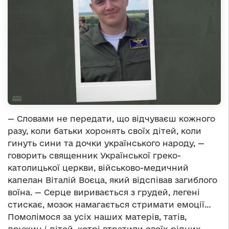
— Словами не передати, що відчуваєш кожного
разу, коли батьки хоронять своїх дітей, коли
гинуть сини та дочки українського народу, —
говорить священник Української греко-
католицької церкви, військово-медичний
капелан Віталій Воєца, який відспівав загиблого
воїна. — Серце виривається з грудей, легені
стискає, мозок намагається стримати емоції…
Помолімося за усіх наших матерів, татів,
дружин і дітей, котрі втратили своїх рідних