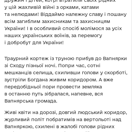
у цій жахливій війні з орками, катами
та нелюдами! Віддаймо належну славу і пошану
всім загиблим захисникам та захисницям
України! І в особливий спосіб молімося за усіх
наших українських воїнів, за перемогу
і добробут для України!
Траурний кортеж із труною прибув до Вапнярки
зі Сходу пізньої ночі. Попри час, сотні
мешканців селища, схиливши голови у скорботі,
зустріли Богдана живим коридором. А вже
передобідньої пори провести земляка
в останню путь зібралася, напевне, вся
Вапнярська громада.
Живі квіти на дорозі, довгий людський коридор,
журливий політ побратимів на вертольоті над
Вапняркою, схилені в жалобі голови рідних