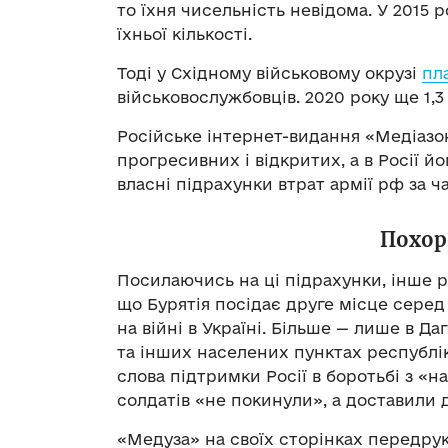
то їхня чисельність невідома. У 2015 
їхньої кількості.
Тоді у Східному військовому окрузі
пл
військовослужбовців. 2020 року ще 1,3 
Російське інтернет-видання «Медіазо
прогресивних і відкритих, а в Росії йо
власні підрахунки втрат армії рф за ча
Похор
Посилаючись на ці підрахунки, інше 
що Бурятія посідає друге місце серед 
на війні в Україні. Більше — лише в Да
та інших населених пунктах республі
слова підтримки Росії в боротьбі з «н
солдатів «не покинули», а доставили
«Медуза» на своїх сторінках передрук