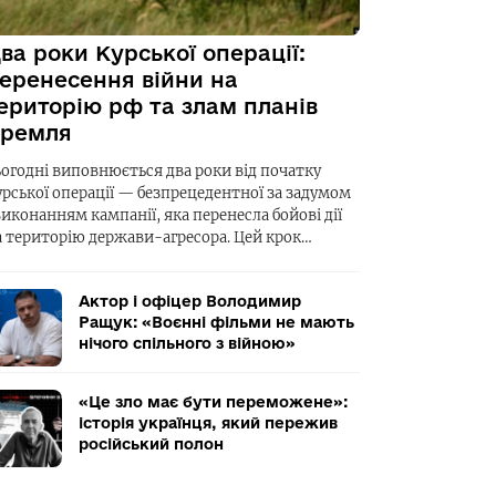
ва роки Курської операції:
еренесення війни на
ериторію рф та злам планів
ремля
ьогодні виповнюється два роки від початку
урської операції — безпрецедентної за задумом
виконанням кампанії, яка перенесла бойові дії
а територію держави-агресора. Цей крок…
Актор і офіцер Володимир
Ращук: «Воєнні фільми не мають
нічого спільного з війною»
«Це зло має бути переможене»:
історія українця, який пережив
російський полон