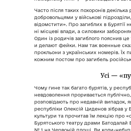
Часто після таких похоронів декілька
добровольцями у військові підрозділи,
відомстити». Про загиблих в Бурятії 
ні місцеві влади, а силовики забороня
Один із родичів загиблого пояснив ц
и делают фейки. Нам так военные ска
прокльони з українських номерів. Їх 
кожним постом про загибель російськ
Усі — «пу
Чому гине так багато бурятів, у респу
невдоволення проривається публічно
розповідають про недавній випадок, я
республіки Олексій Циденов зібрав у Б
культури та прочитав їм лекцію про «
Бурятського театру драми Батодалай Б
№ 1 на Червоній площі. Ви коли-небудь