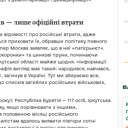
11
ів
—
лише офіційні втрати
11
и відомості про російські втрати, адже
ся приховати їх, обравши політику повного
11
пер Москва заявляє, що в неї «патєрьнєт».
охоронки» та цинкові труни, починаючи
Іркутської області майже щодня. «Інформації
афія вигляд має такий: народився, навчався,
, загинув в Україні. Тут ми збираємо все,
до списків загиблих російських військових,
В
оку): Республіка Бурятія — 117 осіб, Іркутська
ому, якщо порівнювати з іншими,
 з половиною місяці російського
лістам вдалось виявити півтори сотні
яких доставлені в регіон для поховань.