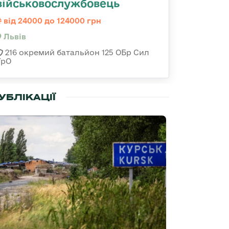
військовослужбовець
від 24000 до 124000 грн
Львів
216 окремий батальйон 125 ОБр Сил
ТрО
УБЛІКАЦІЇ