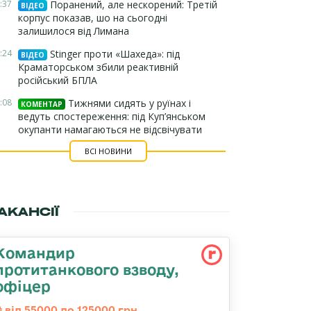
:37
Поранений, але нескорений: Третій
ВІДЕО
корпус показав, шо на сьогодні
залишилося від Лимана
:24
Stinger проти «Шахеда»: під
ВІДЕО
Краматорськом збили реактивній
російський БПЛА
:08
Тижнями сидять у руїнах і
КОМЕНТАР
ведуть спостереження: під Куп’янськом
окупанти намагаються не відсвічувати
ВСІ НОВИНИ
АКАНСІЇ
Командир
протитанкового взводу,
офіцер
від 55000 до 125000 грн