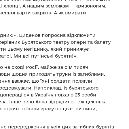
ькі хлопці. А нашим землякам — кривоногим,
есної варти закрита. А як вмирати —
гідник!». Циденов попросив відключити
керівник Бурятського театру опери та балету
сти цьому негіднику, який принижує
трі. Ми всі путінські буряти!».
 на сході Росії, майже за сім тисяч
 сюди щодня приходять труни із загиблими,
ння вважає, що їхні солдати полягли
родовжувати. Наприклад, із бурятського
цоперацію» в Україну поїхало 23 особи —
а. Інше село Алла відрядило теж декілька
их родин поїхали зразу по два-три сини,
пне переродження в усіх цих загиблих бурятів