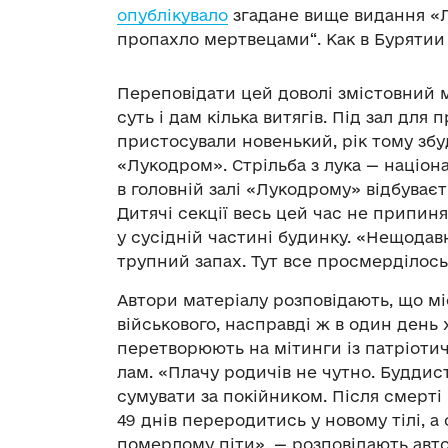
опублікувало
згадане вище видання «Л
пропахло мертвецами“. Как в Бурятии
Переповідати цей доволі змістовний 
суть і дам кілька витягів. Під зал дл
пристосували новенький, рік тому зб
«Лукодром». Стрільба з лука — націона
в головній залі «Лукодрому» відбуваєт
Дитячі секції весь цей час не припиня
у сусідній частині будинку. «Нещодавн
трупний запах. Тут все просмерділось
Автори матеріалу розповідають, що мі
військового, насправді ж в один день
перетворюють на мітинги із патріот
лам. «Плачу родичів не чутно. Буддис
сумувати за покійником. Після смерті
49 днів переродитись у новому тілі, а
померлому піти», — розповідають авт