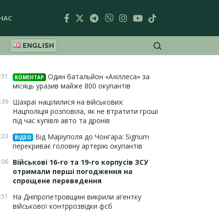
НАС
ENGLISH
:51
Один батальйон «Ахіллеса» за
КОМЕНТАР
місяць уразив майже 800 окупантів
:39
Шахраї націлилися на військових:
Нацполіція розповіла, як не втратити гроші
під час купівлі авто та дронів
:23
Від Маріуполя до Чонгара: Signum
ВІДЕО
перекриває головну артерію окупантів
:06
Військові 16-го та 19-го корпусів ЗСУ
отримали перші погодження на
спрощене переведення
:51
На Дніпропетровщині викрили агентку
військової контррозвідки фсб