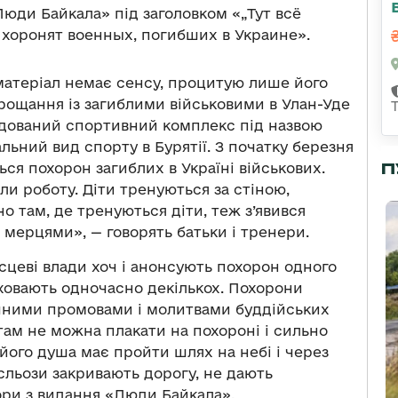
юди Байкала» під заголовком «„Тут всё
 хоронят военных, погибших в Украине».
матеріал немає сенсу, процитую лише його
я прощання із загиблими військовими в Улан-Уде
удований спортивний комплекс під назвою
льний вид спорту в Бурятії. З початку березня
П
ься похорон загиблих в Україні військових.
ли роботу. Діти тренуються за стіною,
о там, де тренуються діти, теж з’явився
 мерцями», — говорять батьки і тренери.
сцеві влади хоч і анонсують похорон одного
 ховають одночасно декількох. Похорони
ичними промовами і молитвами буддійських
там не можна плакати на похороні і сильно
 його душа має пройти шлях на небі і через
 сльози закривають дорогу, не дають
ори з видання «Люди Байкала».