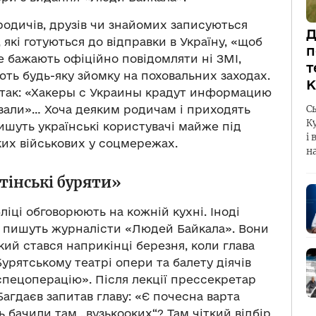
 родичів, друзів чи знайомих записуються
Д
 які готуються до відправки в Україну, «щоб
п
не бажають офіційно повідомляти ні ЗМІ,
т
ють будь-яку зйомку на поховальних заходах.
К
е так: «Хакеры с Украины крадут информацию
С
зали»… Хоча деяким родичам і приходять
К
пишуть українські користувачі майже під
і 
их військових у соцмережах.
н
тінські буряти»
бліці обговорюють на кожній кухні. Іноді
, пишуть журналісти «Людей Байкала». Вони
кий стався наприкінці березня, коли глава
урятському театрі опери та балету діячів
спецоперацію». Після лекції прессекретар
агдаєв запитав главу: «Є почесна варта
 бачили там „вузькооких“? Там чіткий відбір