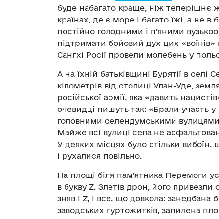
буде набагато краще, ніж теперішнє ж
країнах, де є море і багато їжі, а не 
постійно голодними і п’яними вузько
підтримати бойовий дух цих «воїнів» 
Сангхі Росії провели молебень у польо
А на їхній батьківщині Бурятії в селі 
кілометрів від столиці Улан-Уде, земл
російської армії, яка «давить нацистів»
очевидці пишуть так: «Брали участь у
головними селендумськими вулицями:
Майже всі вулиці села не асфальтован
У деяких місцях було стільки вибоїн,
і рухалися повільно.
На площі біля пам’ятника Перемоги ус
в букву Z. Злетів дрон, його привезли
зняв і Z, і все, що довкола: занедбана 
заводських гуртожитків, запилена площ