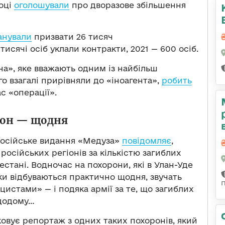
році
оголошували
про дворазове збільшення
анували
призвати 26 тисяч
тисячі осіб уклали контракти, 2021 — 600 осіб.
на», яке вважають одним із найбільш
го взагалі прирівняли до «іноагента»,
робить
с «операції».
он — щодня
російське видання «Медуза»
повідомляє
,
російських регіонів за кількістю загиблих
гестані. Водночас на похорони, які в Улан-Уде
ки відбуваються практично щодня, звучать
ацистами» — і подяка армії за те, що загиблих
 додому…
овує репортаж з одних таких похоронів, який