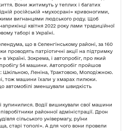
иття. Вони житимуть у теплих і багатих
в бідній російській «мухосрані» кривоногими,
окими вигнанцями людського роду. Щоб
наприкінці квітня 2022 року лами традиційної
вому таборі в Україні.
Селендума, що в Селенгінському районі, за 160
яки проводять патріотичні акції на підтримку
 в Україні. Зокрема, і автопробіг, про який
 пробігу 54 машини. Автопробіг пройшов
 Шкільною, Леніна, Трактовою, Молодіжною.
і, тож машини їхали у хмарах пилюки.
 що автомобілі зменшували швидкість
і зупинилися. Водії вишикували свої машини
 співробітники районної адміністрації. Дрон
будівля сільського універмагу, руїни
а, старі тополі». А для чого вони провели