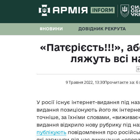
#НОВИНИ
ДОВІДНИК РЕКРУТА
«Патєрієсть!!!», аб
ляжуть всі н
B
9 Травня 2022, 13:30
Прочитаєте за:
6
У росії існує інтернет-видання під н
видання позиціонують його як інтернет
точніше, за їхніми словами, «виживає»
видання відкрило нову рубрику під на
публікують
повідомлення про російських
які загинули під час виконання «операц