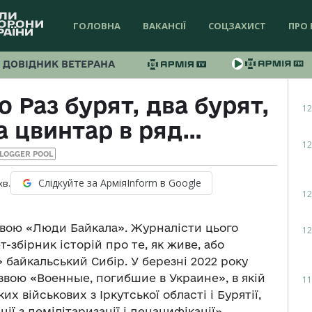
ГОЛОВНА
ВАКАНСІЇ
СОЦЗАХИСТ
ПРО 
ДОВІДНИК ВЕТЕРАНА
о Раз бурят, два бурят,
12
а цвинтар в ряд…
12
LOGGER POOL
Слідкуйте за АрміяInform в Google
хв.
12
азвою «Люди Байкала». Журналісти цього
12
-збірник історій про те, як живе, або
 байкальський Сибір. У березні 2022 року
звою «Военные, погибшие в Украине», в якій
11
 військових з Іркутської області і Бурятії,
ії з демілітаризації і денацифікації»