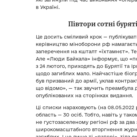
в Україні.
Півтори сотні бурят
Це досить сміливий крок — публікуват
керівництво міноборони рф намагаєть
заперечення на кшталт «їхтамнєт». Те
Але «Люди Байкала» інформує, що «п
з 24 лютого, приходять до Бурятії та 
щодо загиблих мало. Найчастіше біогр
був призваний до армії, уклав контракт
що відомо», — так звучить преамбула 
опублікованих на сторінках видання.
Ці списки нараховують (на 08.05.2022 р
область — 30 осіб. Тобто, навіть у так
не густозаселеному регіоні рф за два
широкомасштабного вторгнення журна
загиблих. І це лише ті «патєрі», тіла 