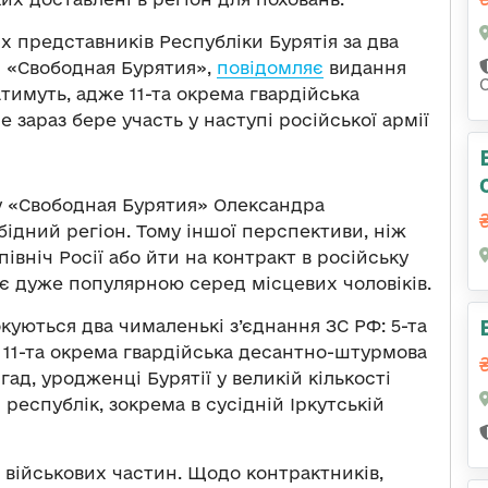
х представників Республіки Бурятія за два
нд «Свободная Бурятия»,
повідомляє
видання
тимуть, адже 11-та окрема гвардійська
 зараз бере участь у наступі російської армії
у «Свободная Бурятия» Олександра
бідний регіон. Тому іншої перспективи, ніж
івніч Росії або йти на контракт в російську
 є дуже популярною серед місцевих чоловіків.
окуються два чималенькі з’єднання ЗС РФ: 5-та
 11-та окрема гвардійська десантно-штурмова
гад, уродженці Бурятії у великій кількості
 республік, зокрема в сусідній Іркутській
15 військових частин. Щодо контрактників,