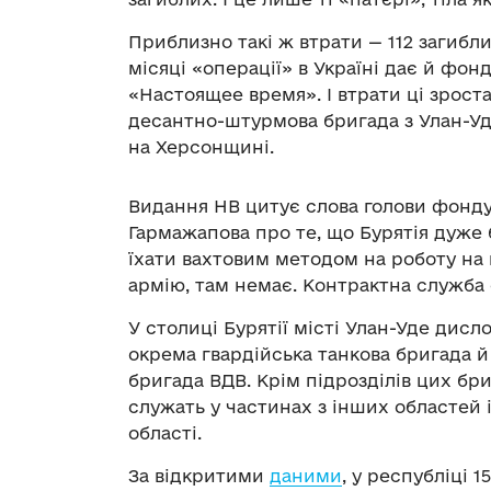
Приблизно такі ж втрати — 112 загибли
місяці «операції» в Україні дає й фо
«Настоящее время». І втрати ці зроста
десантно-штурмова бригада з Улан-Уде
на Херсонщині.
Видання НВ цитує слова голови фонд
Гармажапова про те, що Бурятія дуже 
їхати вахтовим методом на роботу на п
армію, там немає. Контрактна служба
У столиці Бурятії місті Улан-Уде дисл
окрема гвардійська танкова бригада й
бригада ВДВ. Крім підрозділів цих бри
служать у частинах з інших областей і
області.
За відкритими
даними
, у республіці 