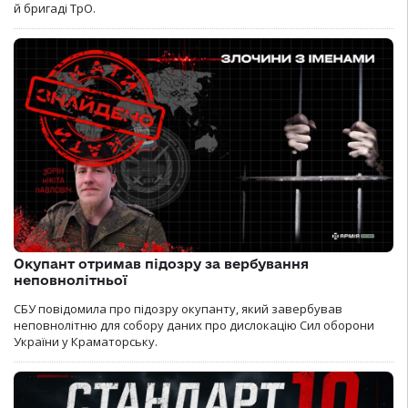
й бригаді ТрО.
Окупант отримав підозру за вербування
неповнолітньої
СБУ повідомила про підозру окупанту, який завербував
неповнолітню для собору даних про дислокацію Сил оборони
України у Краматорську.