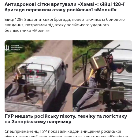
Антидронові сітки врятували «Хамві»: бійці 128-ї
бригади пережили атаку російської «Молнії»
Бійці 128-ї Закарпатської бригади, повертаючись із бойового
завдання, потрапили під атаку російського ударного
безпілотника «Молнія».
ГУР нищать російську піхоту, техніку та логістику
на Запорізькому напрямку
Спецпризначенці ГУР показали кадри знищення російської
піхоти, артилерії, транспорту, дронів та логістичних об’єктів на