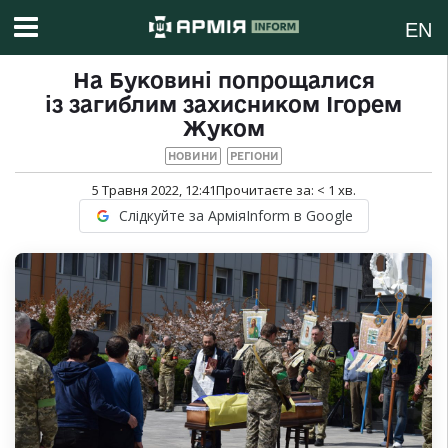
EN
На Буковині попрощалися
із загиблим захисником Ігорем
Жуком
НОВИНИ
РЕГІОНИ
5 Травня 2022, 12:41
Прочитаєте за:
< 1
хв.
Слідкуйте за АрміяInform в Google