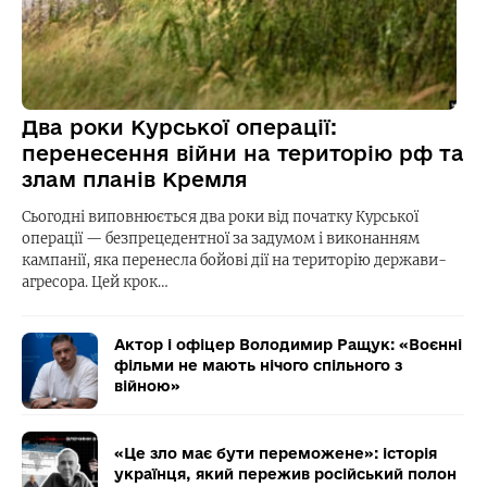
Два роки Курської операції:
перенесення війни на територію рф та
злам планів Кремля
Сьогодні виповнюється два роки від початку Курської
операції — безпрецедентної за задумом і виконанням
кампанії, яка перенесла бойові дії на територію держави-
агресора. Цей крок…
Актор і офіцер Володимир Ращук: «Воєнні
фільми не мають нічого спільного з
війною»
«Це зло має бути переможене»: історія
українця, який пережив російський полон