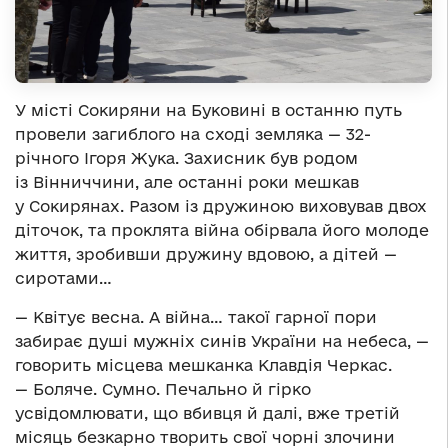
У місті Сокиряни на Буковині в останню путь
провели загиблого на сході земляка — 32-
річного Ігоря Жука. Захисник був родом
із Вінниччини, але останні роки мешкав
у Сокирянах. Разом із дружиною виховував двох
діточок, та проклята війна обірвала його молоде
життя, зробивши дружину вдовою, а дітей —
сиротами…
— Квітує весна. А війна… такої гарної пори
забирає душі мужніх синів України на небеса, —
говорить місцева мешканка Клавдія Черкас.
— Боляче. Сумно. Печально й гірко
усвідомлювати, що вбивця й далі, вже третій
місяць безкарно творить свої чорні злочини