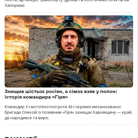
Запоріжжі.
Знищив шістьох росіян, а сімох взяв у полон:
історія командира «Гіря»
Командир 3-ї мотопіхотної роти 43-ї окремої механізованої
бригади Олексій із позивним «Гіря» захищає Харківщину — край,
де народився та виріс.