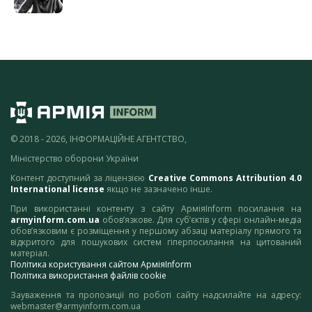
© 2018 - 2026, ІНФОРМАЦІЙНЕ АГЕНТСТВО,
Міністерство оборони України
Контент доступний за ліцензією
Creative Commons Attribution 4.0
International license
якщо не зазначено інше.
При використанні контенту з сайту АрміяInform посилання на
armyinform.com.ua
обов’язкове. Для суб’єктів у сфері онлайн-медіа
обов’язковим є розміщення у першому абзаці матеріалу прямого та
відкритого для пошукових систем гіперпосилання на цитований
матеріал.
Політика користування сайтом АрміяInform
Політика використання файлів cookie
Зауваження та пропозиції по роботі сайту надсилайте на адресу:
webmaster@armyinform.com.ua