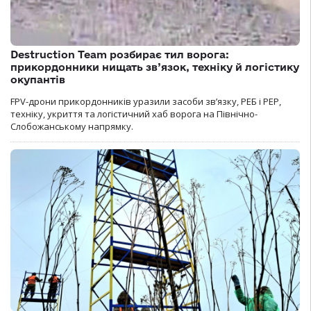
Destruction Team розбирає тил ворога:
прикордонники нищать зв’язок, техніку й логістику
окупантів
FPV-дрони прикордонників уразили засоби зв’язку, РЕБ і РЕР,
техніку, укриття та логістичний хаб ворога на Північно-
Слобожанському напрямку.