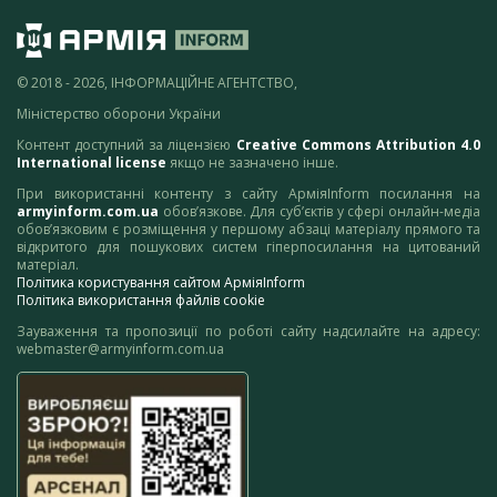
© 2018 - 2026, ІНФОРМАЦІЙНЕ АГЕНТСТВО,
Міністерство оборони України
Контент доступний за ліцензією
Creative Commons Attribution 4.0
International license
якщо не зазначено інше.
При використанні контенту з сайту АрміяInform посилання на
armyinform.com.ua
обов’язкове. Для суб’єктів у сфері онлайн-медіа
обов’язковим є розміщення у першому абзаці матеріалу прямого та
відкритого для пошукових систем гіперпосилання на цитований
матеріал.
Політика користування сайтом АрміяInform
Політика використання файлів cookie
Зауваження та пропозиції по роботі сайту надсилайте на адресу:
webmaster@armyinform.com.ua