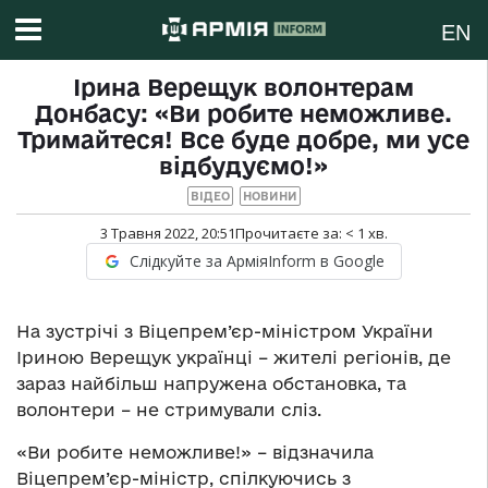
EN
Ірина Верещук волонтерам
Донбасу: «Ви робите неможливе.
Тримайтеся! Все буде добре, ми усе
відбудуємо!»
ВІДЕО
НОВИНИ
3 Травня 2022, 20:51
Прочитаєте за:
< 1
хв.
Слідкуйте за АрміяInform в Google
На зустрічі з Віцепрем’єр-міністром України
Іриною Верещук українці – жителі регіонів, де
зараз найбільш напружена обстановка, та
волонтери – не стримували сліз.
«Ви робите неможливе!» – відзначила
Віцепрем’єр-міністр, спілкуючись з