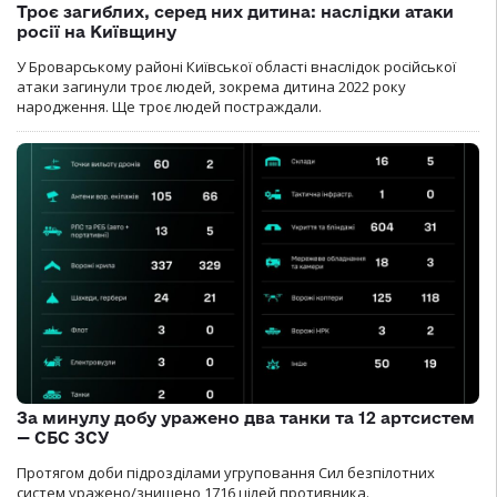
Троє загиблих, серед них дитина: наслідки атаки
росії на Київщину
У Броварському районі Київської області внаслідок російської
атаки загинули троє людей, зокрема дитина 2022 року
народження. Ще троє людей постраждали.
За минулу добу уражено два танки та 12 артсистем
— СБС ЗСУ
Протягом доби підрозділами угруповання Сил безпілотних
систем уражено/знищено 1716 цілей противника.