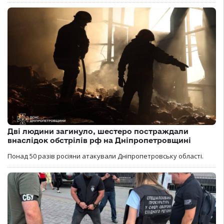
Дві людини загинуло, шестеро постраждали
внаслідок обстрілів рф на Дніпропетровщині
Понад 50 разів росіяни атакували Дніпропетровську області.