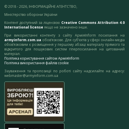
© 2018 - 2026, ІНФОРМАЦІЙНЕ АГЕНТСТВО,
Міністерство оборони України
Контент доступний за ліцензією
Creative Commons Attribution 4.0
International license
якщо не зазначено інше.
При використанні контенту з сайту АрміяInform посилання на
armyinform.com.ua
обов’язкове. Для суб’єктів у сфері онлайн-медіа
обов’язковим є розміщення у першому абзаці матеріалу прямого та
відкритого для пошукових систем гіперпосилання на цитований
матеріал.
Політика користування сайтом АрміяInform
Політика використання файлів cookie
Зауваження та пропозиції по роботі сайту надсилайте на адресу:
webmaster@armyinform.com.ua