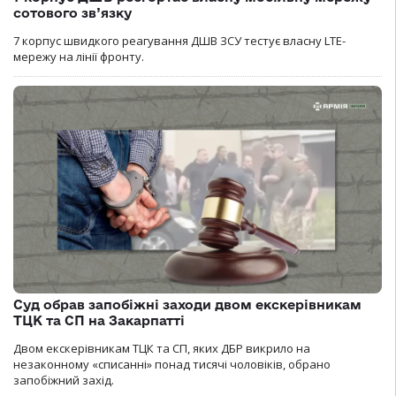
сотового зв’язку
7 корпус швидкого реагування ДШВ ЗСУ тестує власну LTE-
мережу на лінії фронту.
Суд обрав запобіжні заходи двом екскерівникам
ТЦК та СП на Закарпатті
Двом екскерівникам ТЦК та СП, яких ДБР викрило на
незаконному «списанні» понад тисячі чоловіків, обрано
запобіжний захід.