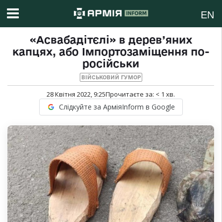
EN
«Асвабадітєлі» в дерев’яних
капцях, або Імпортозаміщення по-
російськи
ВІЙСЬКОВИЙ ГУМОР
28 Квітня 2022, 9:25
Прочитаєте за:
< 1
хв.
Слідкуйте за АрміяInform в Google