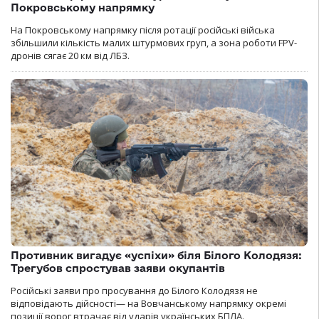
Покровському напрямку
На Покровському напрямку після ротації російські війська
збільшили кількість малих штурмових груп, а зона роботи FPV-
дронів сягає 20 км від ЛБЗ.
Противник вигадує «успіхи» біля Білого Колодязя:
Трегубов спростував заяви окупантів
Російські заяви про просування до Білого Колодязя не
відповідають дійсності— на Вовчанському напрямку окремі
позиції ворог втрачає від ударів українських БПЛА.