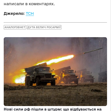
написали в коментарях.
Джерело:
ТСН
АНАЛОГОВНЄТ
ДУТА ВЕЛИЧ РОСАРМІЇ
Нові сили рф пішли в штурм: що відбувається на