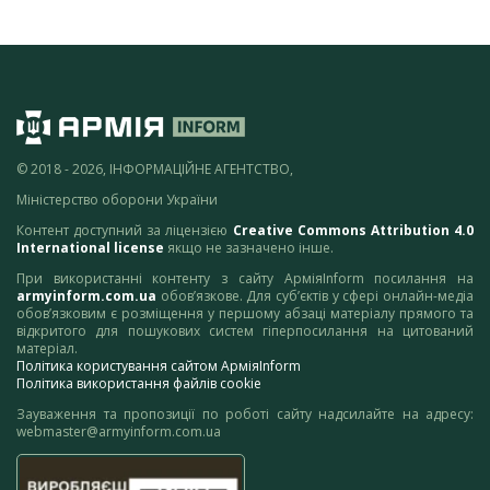
© 2018 - 2026, ІНФОРМАЦІЙНЕ АГЕНТСТВО,
Міністерство оборони України
Контент доступний за ліцензією
Creative Commons Attribution 4.0
International license
якщо не зазначено інше.
При використанні контенту з сайту АрміяInform посилання на
armyinform.com.ua
обов’язкове. Для суб’єктів у сфері онлайн-медіа
обов’язковим є розміщення у першому абзаці матеріалу прямого та
відкритого для пошукових систем гіперпосилання на цитований
матеріал.
Політика користування сайтом АрміяInform
Політика використання файлів cookie
Зауваження та пропозиції по роботі сайту надсилайте на адресу:
webmaster@armyinform.com.ua