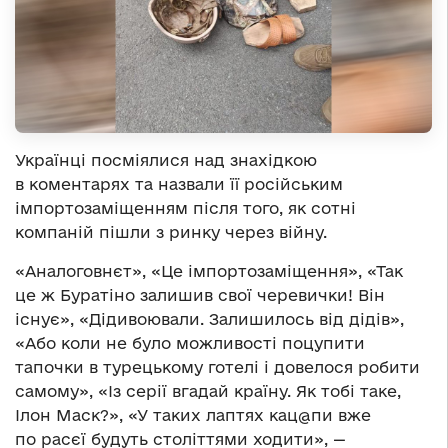
Українці посміялися над знахідкою
в коментарях та назвали її російським
імпортозаміщенням після того, як сотні
компаній пішли з ринку через війну.
«Аналоговнєт», «Це імпортозаміщення», «Так
це ж Буратіно залишив свої черевички! Він
існує», «Дідивоювали. Залишилось від дідів»,
«Або коли не було можливості поцупити
тапочки в турецькому готелі і довелося робити
самому», «Із серії вгадай країну. Як тобі таке,
Ілон Маск?», «У таких лаптях кац@пи вже
по расєї будуть століттями ходити», —