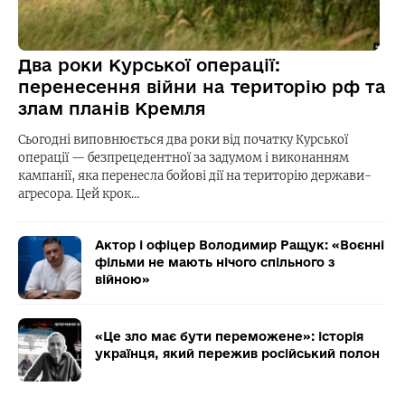
Два роки Курської операції:
перенесення війни на територію рф та
злам планів Кремля
Сьогодні виповнюється два роки від початку Курської
операції — безпрецедентної за задумом і виконанням
кампанії, яка перенесла бойові дії на територію держави-
агресора. Цей крок…
Актор і офіцер Володимир Ращук: «Воєнні
фільми не мають нічого спільного з
війною»
«Це зло має бути переможене»: історія
українця, який пережив російський полон