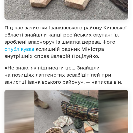
Під час зачистки Іванківського району Київської
області знайшли капці російських окупантів,
зроблені власноруч із шматка дерева. Фото
опублікував
колишній радник Міністра
внутрішніх справ Валерій Поцілуйко.
«Не знаю, як підписати це… Знайшли
на позиціях лаптєногих асвабідітілєй при
зачистці Іванківського району», — написав він.