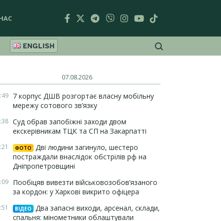
НАС
ENGLISH
07.08.2026
:49
7 корпус ДШВ розгортає власну мобільну
мережу сотового зв’язку
:38
Суд обрав запобіжні заходи двом
екскерівникам ТЦК та СП на Закарпатті
:21
Дві людини загинуло, шестеро
ФОТО
постраждали внаслідок обстрілів рф на
Дніпропетровщині
:09
Пообіцяв вивезти військовозобов’язаного
за кордон: у Харкові викрито офіцера
:51
Два запасні виходи, арсенал, склади,
ВІДЕО
спальня: мінометники облаштували