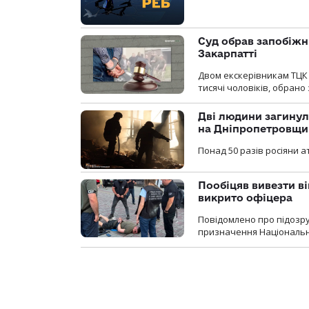
Суд обрав запобіжн
Закарпатті
Двом екскерівникам ТЦК 
тисячі чоловіків, обрано
Дві людини загинул
на Дніпропетровщи
Понад 50 разів росіяни 
Пообіцяв вивезти ві
викрито офіцера
Повідомлено про підозр
призначення Національної 