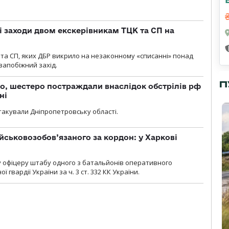
і заходи двом екскерівникам ТЦК та СП на
та СП, яких ДБР викрило на незаконному «списанні» понад
 запобіжний захід.
П
о, шестеро постраждали внаслідок обстрілів рф
ні
атакували Дніпропетровську області.
йськовозобов’язаного за кордон: у Харкові
у офіцеру штабу одного з батальйонів оперативного
гвардії України за ч. 3 ст. 332 КК України.