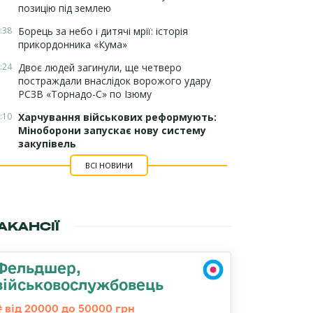
позицію під землею
:38
Борець за небо і дитячі мрії: історія
прикордонника «Кума»
:24
Двоє людей загинули, ще четверо
постраждали внаслідок ворожого удару
РСЗВ «Торнадо-С» по Ізюму
:10
Харчування військових реформують:
Міноборони запускає нову систему
закупівель
ВСІ НОВИНИ
АКАНСІЇ
Фельдшер,
військовослужбовець
від 20000 до 50000 грн