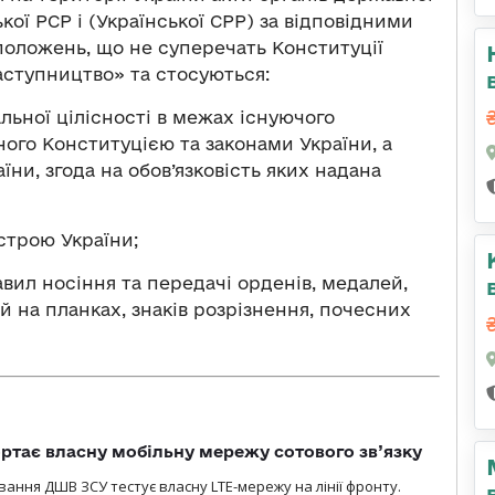
кої РСР і (Української СРР) за відповідними
положень, що не суперечать Конституції
аступництво» та стосуються:
альної цілісності в межах існуючого
ого Конституцією та законами України, а
и, згода на обов’язковість яких надана
строю України;
вил носіння та передачі орденів, медалей,
й на планках, знаків розрізнення, почесних
ртає власну мобільну мережу сотового зв’язку
вання ДШВ ЗСУ тестує власну LTE-мережу на лінії фронту.