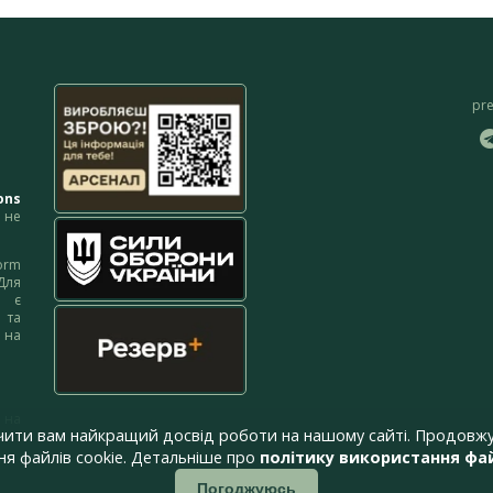
pr
ons
не
orm
Для
м є
 та
 на
 на
чити вам найкращий досвід роботи на нашому сайті. Продовжу
я файлів cookie. Детальніше про
політику використання фай
Погоджуюсь