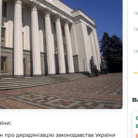
19
19
19
В
їни:
н про дерадянізацію законодавства України