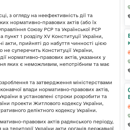
ці, з огляду на неефективність дії та
ких нормативно-правових актів (або їх
управління Союзу РСР та Української РСР
а пункт 1 розділу XV Конституції України,
ні акти, прийняті до набуття чинності цією
о не суперечить Конституції України,
дії нормативно-правових актів, указаних у
ння яких є неможливим, непотрібним та має
розроблення та затвердження міністерствами
онавчої влади нормативно-правових актів,
 України в установлені строки розробити та
аїни проекти Житлового кодексу України,
тративного деліктного кодексу України.
мативно-правових актів радянського періоду,
 на території України акти органів державної