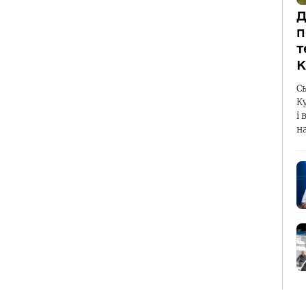
Д
п
т
К
С
К
і 
н