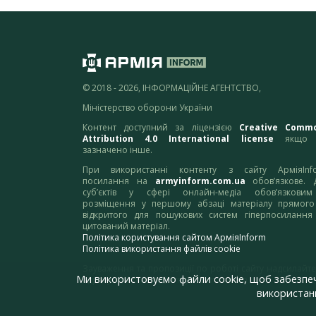
© 2018 - 2026, ІНФОРМАЦІЙНЕ АГЕНТСТВО,
Міністерство оборони України
Контент доступний за ліцензією
Creative Comm
Attribution 4.0 International license
якщо 
зазначено інше.
При використанні контенту з сайту АрміяInf
посилання на
armyinform.com.ua
обов’язкове. 
суб’єктів у сфері онлайн-медіа обов’язкови
розміщення у першому абзаці матеріалу прямого
відкритого для пошукових систем гіперпосилання
цитований матеріал.
Політика користування сайтом АрміяInform
Політика використання файлів cookie
Зауваження та пропозиції по роботі сайту надсилайте
Ми використовуємо файли cookie, щоб забезпе
адресу:
webmaster@armyinform.com.ua
використанн