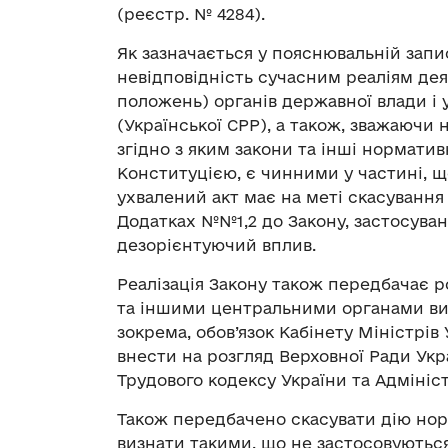
(реєстр. № 4284).
Як зазначається у пояснювальній запис
невідповідність сучасним реаліям дея
положень) органів державної влади і 
(Української СРР), а також, зважаючи н
згідно з яким закони та інші норматив
Конституцією, є чинними у частині, щ
ухвалений акт має на меті скасування 
Додатках №№1,2 до Закону, застосува
дезорієнтуючий вплив.
Реалізація Закону також передбачає 
та іншими центральними органами вик
зокрема, обов’язок Кабінету Міністрів
внести на розгляд Верховної Ради Укр
Трудового кодексу України та Адмініс
Також передбачено скасувати дію нор
визнати такими, що не застосовуються