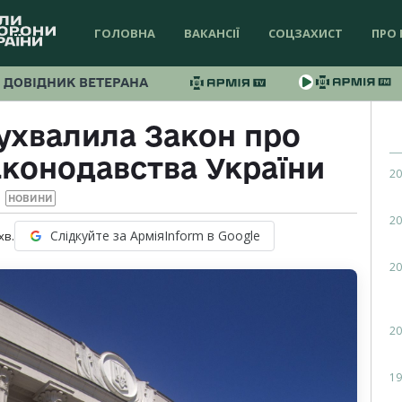
ГОЛОВНА
ВАКАНСІЇ
СОЦЗАХИСТ
ПРО 
ДОВІДНИК ВЕТЕРАНА
ухвалила Закон про
аконодавства України
20
НОВИНИ
20
Слідкуйте за АрміяInform в Google
хв.
20
20
19