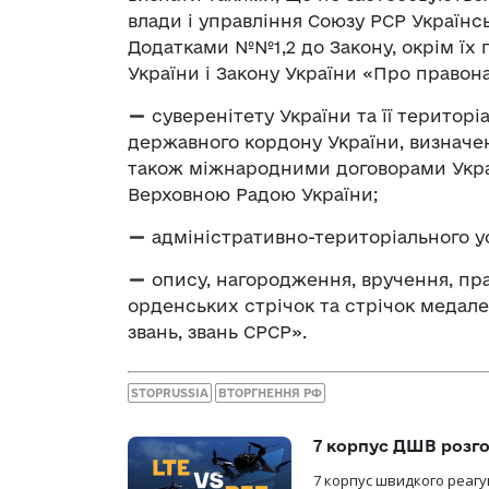
влади і управління Союзу РСР Українсь
Додатками №№1,2 до Закону, окрім їх 
України і Закону України «Про правон
суверенітету України та її територі
державного кордону України, визначен
також міжнародними договорами Україн
Верховною Радою України;
адміністративно-територіального у
опису, нагородження, вручення, пра
орденських стрічок та стрічок медале
звань, звань СРСР».
STOPRUSSIA
ВТОРГНЕННЯ РФ
7 корпус ДШВ розго
7 корпус швидкого реагу