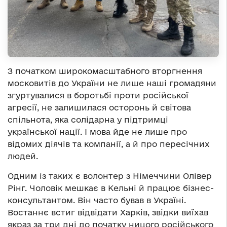
З початком широкомасштабного вторгнення
московитів до України не лише наші громадяни
згуртувалися в боротьбі проти російської
агресії, не залишилася осторонь й світова
спільнота, яка солідарна у підтримці
української нації. І мова йде не лише про
відомих діячів та компанії, а й про пересічних
людей.
Одним із таких є волонтер з Німеччини Олівер
Рінг. Чоловік мешкає в Кельні й працює бізнес-
консультантом. Він часто бував в Україні.
Востаннє встиг відвідати Харків, звідки виїхав
якраз за три дні до початку ницого російського