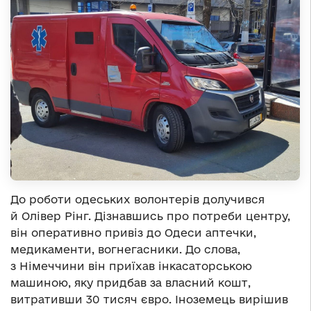
До роботи одеських волонтерів долучився
й Олівер Рінг. Дізнавшись про потреби центру,
він оперативно привіз до Одеси аптечки,
медикаменти, вогнегасники. До слова,
з Німеччини він приїхав інкасаторською
машиною, яку придбав за власний кошт,
витративши 30 тисяч євро. Іноземець вирішив