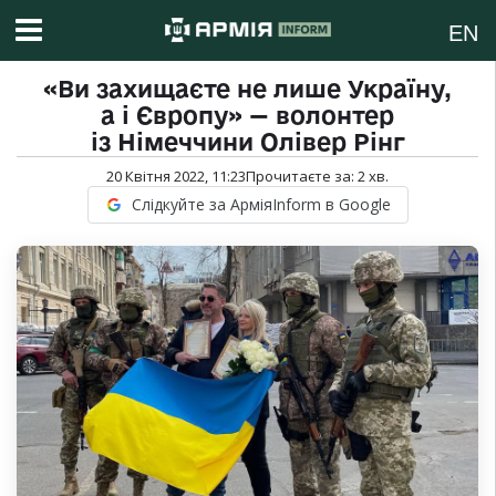
EN
«Ви захищаєте не лише Україну,
а і Європу» — волонтер
із Німеччини Олівер Рінг
20 Квітня 2022, 11:23
Прочитаєте за:
2
хв.
Слідкуйте за АрміяInform в Google