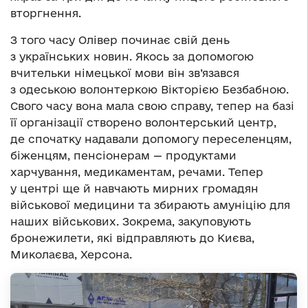
вторгнення.
З того часу Олівер починає свій день
з українських новин. Якось за допомогою
вчительки німецької мови він зв’язався
з одеською волонтеркою Вікторією Безбабною.
Свого часу вона мала свою справу, тепер на базі
її організації створено волонтерський центр,
де спочатку надавали допомогу переселенцям,
біженцям, пенсіонерам — продуктами
харчування, медикаментам, речами. Тепер
у центрі ще й навчають мирних громадян
військової медицини та збирають амуніцію для
наших військових. Зокрема, закуповують
бронежилети, які відправляють до Києва,
Миколаєва, Херсона.