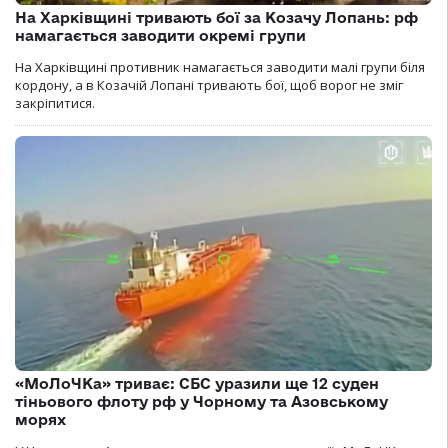
На Харківщині тривають бої за Козачу Лопань: рф
намагається заводити окремі групи
На Харківщині противник намагається заводити малі групи біля
кордону, а в Козачій Лопані тривають бої, щоб ворог не зміг
закріпитися.
«МоЛоЧКа» триває: СБС уразили ще 12 суден
тіньового флоту рф у Чорному та Азовському
морях