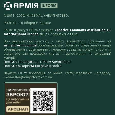
© 2018 - 2026, ІНФОРМАЦІЙНЕ АГЕНТСТВО,
Міністерство оборони України
Контент доступний за ліцензією
Creative Commons Attribution 4.0
International license
якщо не зазначено інше.
При використанні контенту з сайту АрміяInform посилання на
armyinform.com.ua
обов’язкове. Для суб’єктів у сфері онлайн-медіа
обов’язковим є розміщення у першому абзаці матеріалу прямого та
відкритого для пошукових систем гіперпосилання на цитований
матеріал.
Політика користування сайтом АрміяInform
Політика використання файлів cookie
Зауваження та пропозиції по роботі сайту надсилайте на адресу:
webmaster@armyinform.com.ua