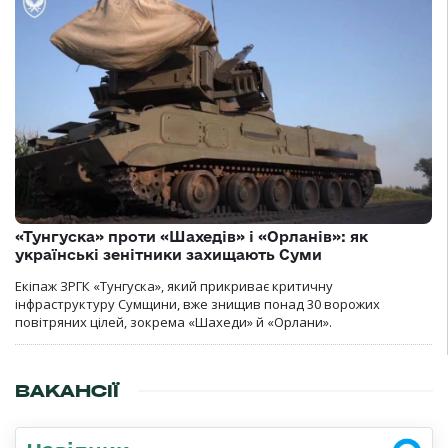
«Тунгуска» проти «Шахедів» і «Орланів»: як
українські зенітники захищають Суми
Екіпаж ЗРГК «Тунгуска», який прикриває критичну
інфраструктуру Сумщини, вже знищив понад 30 ворожих
повітряних цілей, зокрема «Шахеди» й «Орлани».
ВАКАНСІЇ