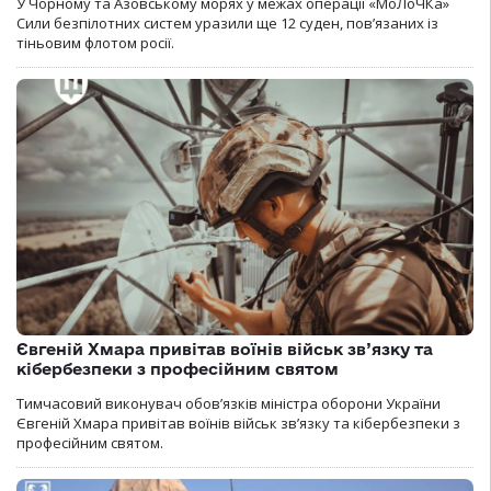
У Чорному та Азовському морях у межах операції «МоЛоЧКа»
Сили безпілотних систем уразили ще 12 суден, пов’язаних із
тіньовим флотом росії.
Євгеній Хмара привітав воїнів військ зв’язку та
кібербезпеки з професійним святом
Тимчасовий виконувач обов’язків міністра оборони України
Євгеній Хмара привітав воїнів військ зв’язку та кібербезпеки з
професійним святом.