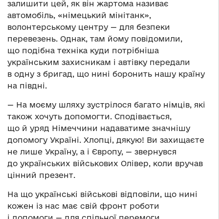
залишити цей, як він жартома називає
автомобіль, «німецький мінітанк»,
волонтерському центру — для безпеки
перевезень. Однак, там йому повідомили,
що подібна техніка куди потрібніша
українським захисникам і автівку передали
в одну з бригад, що нині боронить нашу країну
на півдні.
— На моєму шляху зустрілося багато німців, які
також хочуть допомогти. Сподівається,
що й уряд Німеччини надаватиме значнішу
допомогу Україні. Хлопці, дякую! Ви захищаєте
не лише Україну, а і Європу, — звернувся
до українських військових Олівер, коли вручав
цінний презент.
На що українські військові відповіли, що нині
кожен із нас має свій фронт роботи
і допомоги — для спільної перемоги.