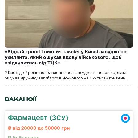
«Віддай гроші і виклич таксі»: у Києві засуджено
ухилянта, який ошукав вдову військового, щоб
«відкупитись від ТЦК»
У Києві до 7 років позбавлення волі засуджено чоловіка, який
ошукав дружину загиблого військового на 455 тисяч гривень.
ВАКАНСІЇ
Фармацевт (ЗСУ)
від 20000 до 50000 грн
Бобровиця