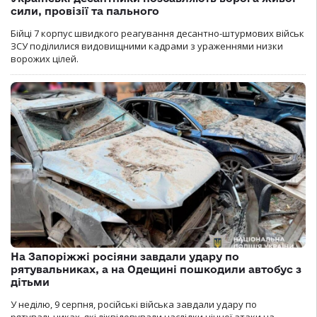
сили, провізії та пального
Бійці 7 корпус швидкого реагування десантно-штурмових військ
ЗСУ поділилися видовищними кадрами з ураженнями низки
ворожих цілей.
На Запоріжжі росіяни завдали удару по
рятувальниках, а на Одещині пошкодили автобус з
дітьми
У неділю, 9 серпня, російські війська завдали удару по