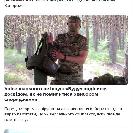
рятувальниках, які ліквідовували наслідки нічної атаки на
Запоріжжя.
Універсального не існує: «Вуду» поділився
досвідом, як не помилитися з вибором
спорядження
Перед вибором екіпірування для виконання бойових завдань
варто пам’ятати, що універсального комплекту, який підійде
всім, не існує.