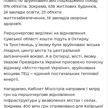
повністю зруйновано або пошкоджено понад
976 об’єктів. Зокрема, 638 житлових будинків,
24 заклади освіти, 23 об’єкти
життєзабезпечення, 18 закладів охорони
здоров’я.
Першочергово виділені на відновлення
Сумської області кошти підуть в Охтирку
та Тростянець, у якому були зруйновані міська
лікарня, центр міста та центральний
залізничний вокзал. А в Охтирці, місті, якому
Указом Президента України присвоєно почесну
відзнаку «Місто-герой України», зруйнована
місцева ТЕЦ — єдиний постачальник теплової
енергії.
Нагадаємо, Кабінет Міністрів направив 1 млрд
грн на першочергове відновлення
інфраструктури у визволених містах і селах.
Зокрема, 400 млн грн спрямовано для Київської