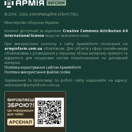
© 2018 - 2026, ІНФОРМАЦІЙНЕ АГЕНТСТВО,
Міністерство оборони України
Контент доступний за ліцензією
Creative Commons Attribution 4.0
International license
якщо не зазначено інше.
При використанні контенту з сайту АрміяInform посилання на
armyinform.com.ua
обов’язкове. Для суб’єктів у сфері онлайн-медіа
обов’язковим є розміщення у першому абзаці матеріалу прямого та
відкритого для пошукових систем гіперпосилання на цитований
матеріал.
Політика користування сайтом АрміяInform
Політика використання файлів cookie
Зауваження та пропозиції по роботі сайту надсилайте на адресу:
webmaster@armyinform.com.ua