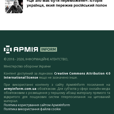
«Це зло має бути переможене»: історія
українця, який пережив російський полон
© 2018 - 2026, ІНФОРМАЦІЙНЕ АГЕНТСТВО,
Міністерство оборони України
Контент доступний за ліцензією
Creative Commons Attribution 4.0
International license
якщо не зазначено інше.
При використанні контенту з сайту АрміяInform посилання на
armyinform.com.ua
обов’язкове. Для суб’єктів у сфері онлайн-медіа
обов’язковим є розміщення у першому абзаці матеріалу прямого та
відкритого для пошукових систем гіперпосилання на цитований
матеріал.
Політика користування сайтом АрміяInform
Політика використання файлів cookie