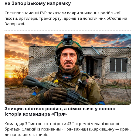
на Запорізькому напрямку
Спецпризначенці ГУР показали кадри знищення російської
піхоти, артилерії, транспорту, дронів та логістичних об’єктів на
Запоріжжі.
Знищив шістьох росіян, а сімох взяв у полон:
історія командира «Гіря»
Командир 3-ї мотопіхотної роти 43-ї окремої механізованої
бригади Олексій із позивним «Гіря» захищає Харківщину — край,
де народився та виріс.