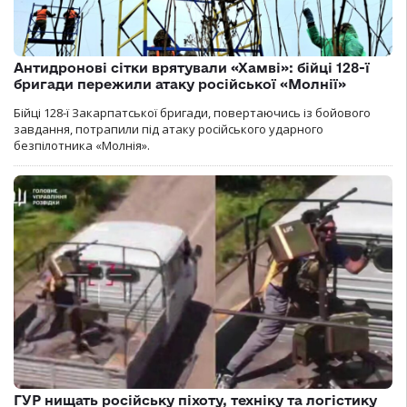
Антидронові сітки врятували «Хамві»: бійці 128-ї
бригади пережили атаку російської «Молнії»
Бійці 128-ї Закарпатської бригади, повертаючись із бойового
завдання, потрапили під атаку російського ударного
безпілотника «Молнія».
ГУР нищать російську піхоту, техніку та логістику