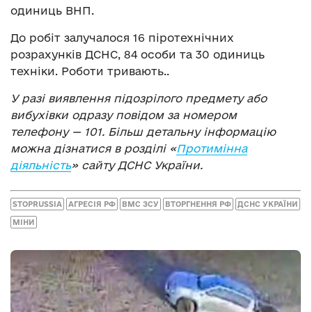
одиниць ВНП.
До робіт залучалося 16 піротехнічних
розрахунків ДСНС, 84 особи та 30 одиниць
техніки. Роботи тривають..
У разі виявлення підозрілого предмету або
вибухівки одразу повідом за номером
телефону — 101. Більш детальну інформацію
можна дізнатися в розділі «
Протимінна
діяльність
» сайту ДСНС України.
STOPRUSSIA
АГРЕСІЯ РФ
ВМС ЗСУ
ВТОРГНЕННЯ РФ
ДСНС УКРАЇНИ
МІНИ