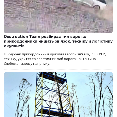
Destruction Team розбирає тил ворога:
прикордонники нищать зв’язок, техніку й логістику
окупантів
FPV-дрони прикордонників уразили засоби зв’язку, РЕБ і РЕР,
техніку, укриття та логістичний хаб ворога на Північно-
Слобожанському напрямку.