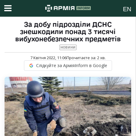
EN
За добу підрозділи ДСНС
знешкодили понад 3 тисячі
вибухонебезпечних предметів
НОВИНИ
7 Квітня 2022, 11:06
Прочитаєте за:
2
хв.
Слідкуйте за АрміяInform в Google