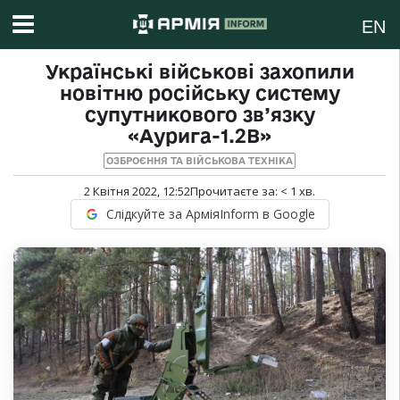
EN
Українські військові захопили
новітню російську систему
супутникового зв’язку
«Аурига-1.2В»
ОЗБРОЄННЯ ТА ВІЙСЬКОВА ТЕХНІКА
2 Квітня 2022, 12:52
Прочитаєте за:
< 1
хв.
Слідкуйте за АрміяInform в Google