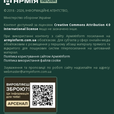
© 2018 - 2026, ІНФОРМАЦІЙНЕ АГЕНТСТВО,
Міністерство оборони України
Контент доступний за ліцензією
Creative Commons Attribution 4.0
International license
якщо не зазначено інше.
При використанні контенту з сайту АрміяInform посилання на
armyinform.com.ua
обов’язкове. Для суб’єктів у сфері онлайн-медіа
обов’язковим є розміщення у першому абзаці матеріалу прямого та
відкритого для пошукових систем гіперпосилання на цитований
матеріал.
Політика користування сайтом АрміяInform
Політика використання файлів cookie
Зауваження та пропозиції по роботі сайту надсилайте на адресу:
webmaster@armyinform.com.ua