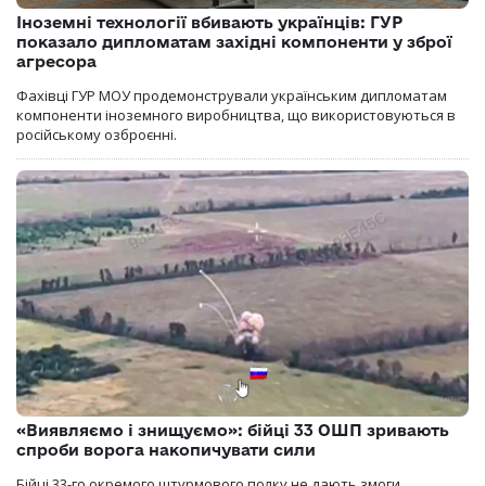
Іноземні технології вбивають українців: ГУР
показало дипломатам західні компоненти у зброї
агресора
Фахівці ГУР МОУ продемонстрували українським дипломатам
компоненти іноземного виробництва, що використовуються в
російському озброєнні.
«Виявляємо і знищуємо»: бійці 33 ОШП зривають
спроби ворога накопичувати сили
Бійці 33-го окремого штурмового полку не дають змоги