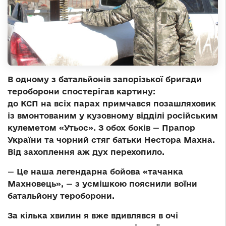
В одному з батальйонів запорізької бригади
тероборони спостерігав картину:
до КСП
на всіх парах примчався позашляховик
із вмонтованим у кузовному відділі російським
кулеметом «Утьос». З обох боків
—
Прапор
України та чорний стяг батьки Нестора Махна.
Від захоплення аж дух перехопило.
—
Це наша легендарна бойова «тачанка
Махновець»,
—
з усмішкою пояснили воїни
батальйону тероборони.
За кілька хвилин я вже вдивлявся в очі