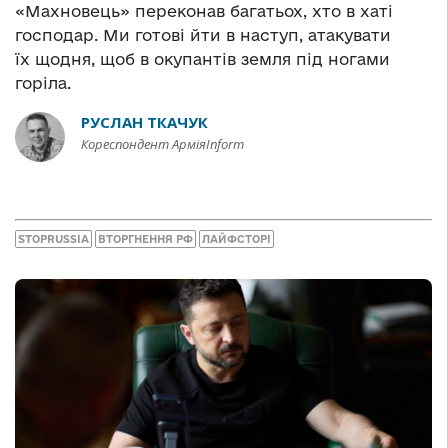
«Махновець» переконав багатьох, хто в хаті
господар. Ми готові йти в наступ, атакувати
їх щодня, щоб в окупантів земля під ногами
горіла.
РУСЛАН ТКАЧУК
Кореспондент АрміяInform
STOPRUSSIA
ВТОРГНЕННЯ РФ
ЛАЙФСТОРІ