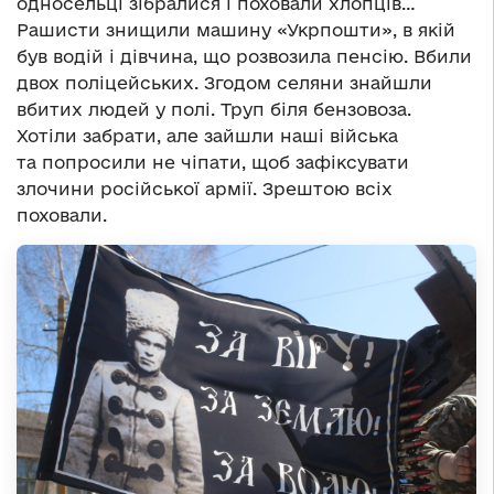
односельці зібралися і поховали хлопців…
Рашисти знищили машину «Укрпошти», в якій
був водій і дівчина, що розвозила пенсію. Вбили
двох поліцейських. Згодом селяни знайшли
вбитих людей у полі. Труп біля бензовоза.
Хотіли забрати, але зайшли наші війська
та попросили не чіпати, щоб зафіксувати
злочини російської армії. Зрештою всіх
поховали.