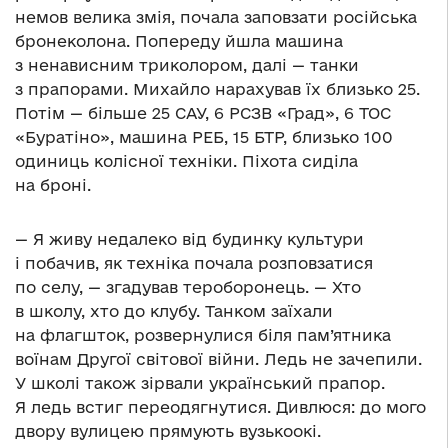
немов велика змія, почала заповзати російська
бронеколона. Попереду йшла машина
з ненависним триколором, далі — танки
з прапорами. Михайло нарахував їх близько 25.
Потім — більше 25 САУ, 6 РСЗВ «Град», 6 ТОС
«Буратіно», машина РЕБ, 15 БТР, близько 100
одиниць колісної техніки. Піхота сиділа
на броні.
— Я живу недалеко від будинку культури
і побачив, як техніка почала розповзатися
по селу, — згадував тероборонець. — Хто
в школу, хто до клубу. Танком заїхали
на флагшток, розвернулися біля пам’ятника
воїнам Другої світової війни. Ледь не зачепили.
У школі також зірвали український прапор.
Я ледь встиг переодягнутися. Дивлюся: до мого
двору вулицею прямують вузькоокі.