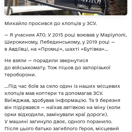
Михайло просився до хлопців у ЗСУ.
— Я учасник АТО. У 2015 році воював у Маріуполі,
Широкиному, Лебединському, у 2019 році —
в Авдіївці, на «Промці», шахті «Бутівка»…
Не взяли — порадили звернутися
до військкомату. Тож пішов до запорізької
тероборони.
…Під час боїв за село один із наших місцевих
хлопців мав коптери та допомагав ЗСУ.
Виїжджав, здобував інформацію. Та 9 березня
він підірвався — наїхав автівкою на міну (коли
орки відходили, замінували краї дороги).
У машині загинуло двоє, одного поранило.
Після цього батько загиблого Героя, місцевий