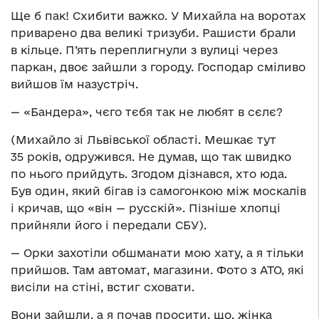
Ще б пак! Схибити важко. У Михайла на воротах
приварено два великі тризуби. Рашисти брали
в кільце. П’ять переплигнули з вулиці через
паркан, двоє зайшли з городу. Господар сміливо
вийшов їм назустріч.
— «Бандера», чєго тєбя так не любят в сєлє?
(Михайло зі Львівської області. Мешкає тут
35 років, одружився. Не думав, що так швидко
по нього прийдуть. Згодом дізнався, хто юда.
Був один, який бігав із самогонкою між москалів
і кричав, що «він — русскій». Пізніше хлопці
прийняли його і передали СБУ).
— Орки захотіли обшманати мою хату, а я тільки
прийшов. Там автомат, магазини. Фото з АТО, які
висіли на стіні, встиг сховати.
Вони зайшли, а я почав просити, що, жінка