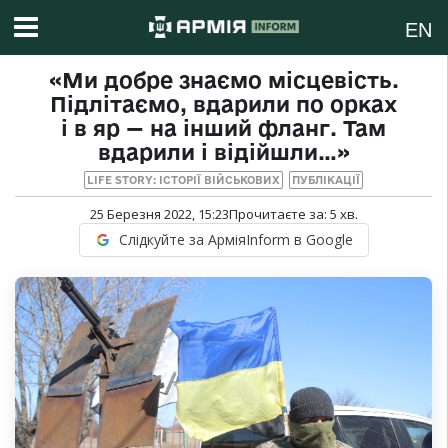
EN
«Ми добре знаємо місцевість.
Підлітаємо, вдарили по орках
і в яр — на інший фланг. Там
вдарили і відійшли…»
LIFE STORY: ІСТОРІЇ ВІЙСЬКОВИХ
ПУБЛІКАЦІЇ
25 Березня 2022, 15:23
Прочитаєте за:
5
хв.
Слідкуйте за АрміяInform в Google