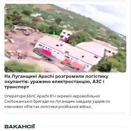
На Луганщині Apachi розгромили логістику
окупантів: уражено електростанцію, АЗС і
транспорт
Оператори ББпС Apachi 81-ї окремої аеромобільної
Слобожанської бригади на Луганщині завдали ударів по
ключових об’єктах логістики російських військ.
ВАКАНСІЇ