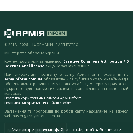
© 2018 - 2026, ІНФОРМАЦІЙНЕ АГЕНТСТВО,
Міністерство оборони України
Контент доступний за ліцензією
Creative Commons Attribution 4.0
International license
якщо не зазначено інше.
При використанні контенту з сайту АрміяInform посилання на
armyinform.com.ua
обов’язкове. Для суб’єктів у сфері онлайн-медіа
обов’язковим є розміщення у першому абзаці матеріалу прямого та
відкритого для пошукових систем гіперпосилання на цитований
матеріал.
Політика користування сайтом АрміяInform
Політика використання файлів cookie
Зауваження та пропозиції по роботі сайту надсилайте на адресу:
webmaster@armyinform.com.ua
Ми використовуємо файли cookie, щоб забезпечити