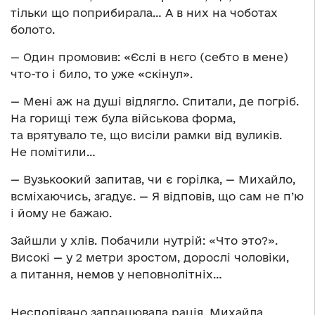
тільки що поприбирала… А в них на чоботах
болото.
— Один промовив: «Єслі в нєго (себто в мене)
что-то і било, то уже «скінул».
— Мені аж на душі відлягло. Спитали, де погріб.
На горищі теж була військова форма,
та врятувало те, що висіли рамки від вуликів.
Не помітили…
— Вузькоокий запитав, чи є горілка, — Михайло,
всміхаючись, згадує. — Я відповів, що сам не п’ю
і йому не бажаю.
Зайшли у хлів. Побачили нутрій: «Что это?».
Високі — у 2 метри зростом, дорослі чоловіки,
а питання, немов у неповнолітніх…
Несподівано запрацювала рація. Михайла