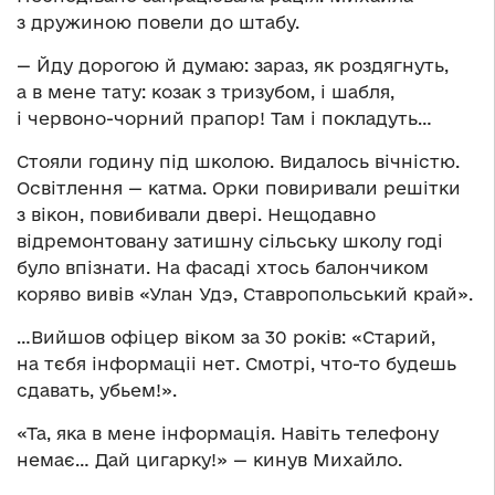
з дружиною повели до штабу.
— Йду дорогою й думаю: зараз, як роздягнуть,
а в мене тату: козак з тризубом, і шабля,
і червоно-чорний прапор! Там і покладуть…
Стояли годину під школою. Видалось вічністю.
Освітлення — катма. Орки повиривали решітки
з вікон, повибивали двері. Нещодавно
відремонтовану затишну сільську школу годі
було впізнати. На фасаді хтось балончиком
коряво вивів «Улан Удэ, Cтавропольський край».
…Вийшов офіцер віком за 30 років: «Старий,
на тєбя інформаціі нет. Смотрі, что-то будешь
сдавать, убьем!».
«Та, яка в мене інформація. Навіть телефону
немає… Дай цигарку!» — кинув Михайло.