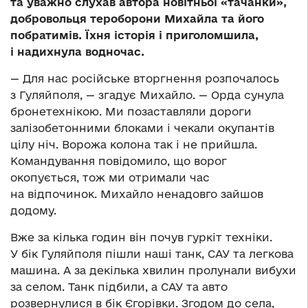
та уважно слухав автора новітньої «тачанки»,
добровольця тероборони Михайла та його
побратимів. Їхня історія і приголомшила,
і надихнула водночас.
— Для нас російське вторгнення розпочалось
з Гуляйполя, — згадує Михайло. — Орда сунула
бронетехнікою. Ми позаставляли дороги
залізобетонними блоками і чекали окупантів
цілу ніч. Ворожа колона так і не прийшла.
Командування повідомило, що ворог
окопується, тож ми отримали час
на відпочинок. Михайло ненадовго зайшов
додому.
Вже за кілька годин він почув гуркіт техніки.
У бік Гуляйполя пішли наші танк, САУ та легкова
машина. А за декілька хвилин пролунали вибухи
за селом. Танк підбили, а САУ та авто
розвернулися в бік Єгорівки. Згодом до села,