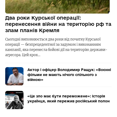
Два роки Курської операції:
перенесення війни на територію рф та
злам планів Кремля
Сьогодні виповнюється два роки від початку Курської
операції — безпрецедентної за задумом і виконанням
кампанії, яка перенесла бойові дії на територію держави-
агресора. Цей крок…
Актор і офіцер Володимир Ращук: «Воєнні
фільми не мають нічого спільного з
війною»
«Це зло має бути переможене»: історія
українця, який пережив російський полон