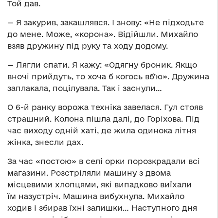
Той дав.
— Я закурив, закашлявся. І знову: «Не підходьте
до мене. Може, «корона». Відійшли. Михайло
взяв дружину під руку та ходу додому.
— Лягли спати. Я кажу: «Одягну броник. Якщо
вночі прийдуть, то хоча б когось вб’ю». Дружина
заплакала, поцілувала. Так і заснули…
О 6-й ранку ворожа техніка завелася. Гул стояв
страшний. Колона пішла далі, до Горіхова. Під
час виходу одній хаті, де жила одинока літня
жінка, знесли дах.
За час «постою» в селі орки порозкрадали всі
магазини. Розстріляли машину з двома
місцевими хлопцями, які випадково виїхали
їм назустріч. Машина вибухнула. Михайло
ходив і збирав їхні залишки… Наступного дня