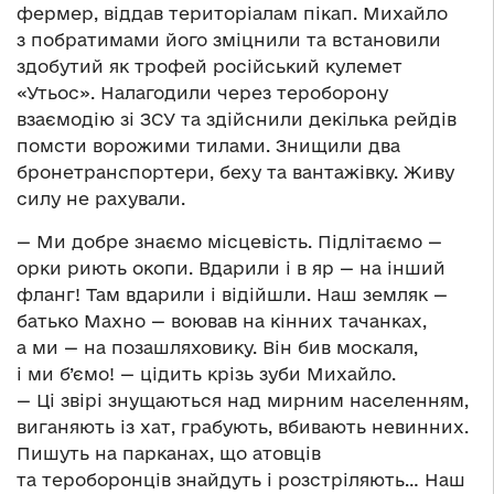
фермер, віддав територіалам пікап. Михайло
з побратимами його зміцнили та встановили
здобутий як трофей російський кулемет
«Утьос». Налагодили через тероборону
взаємодію зі ЗСУ та здійснили декілька рейдів
помсти ворожими тилами. Знищили два
бронетранспортери, беху та вантажівку. Живу
силу не рахували.
— Ми добре знаємо місцевість. Підлітаємо —
орки риють окопи. Вдарили і в яр — на інший
фланг! Там вдарили і відійшли. Наш земляк —
батько Махно — воював на кінних тачанках,
а ми — на позашляховику. Він бив москаля,
і ми б’ємо! — цідить крізь зуби Михайло.
— Ці звірі знущаються над мирним населенням,
виганяють із хат, грабують, вбивають невинних.
Пишуть на парканах, що атовців
та тероборонців знайдуть і розстріляють… Наш