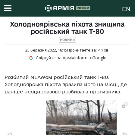
EN
Холодноярівська піхота знищила
російський танк Т-80
НОВИНИ
25 Березня 2022, 18:15
Прочитаєте за:
< 1
хв.
Слідкуйте за АрміяInform в Google
Розбитий NLAWом російський танк Т-80.
Холодноярська піхота вразила його на місці, де
раніше неодноразово розбивала противника.