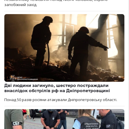
запобіжний захід.
Дві людини загинуло, шестеро постраждали
внаслідок обстрілів рф на Дніпропетровщині
Понад 50 разів росіяни атакували Дніпропетровську області.