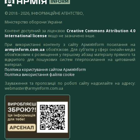
© 2018 - 2026, ІНФОРМАЦІЙНЕ АГЕНТСТВО,
Міністерство оборони України
Контент доступний за ліцензією
Creative Commons Attribution 4.0
International license
якщо не зазначено інше.
При використанні контенту з сайту АрміяInform посилання на
armyinform.com.ua
обов’язкове. Для суб’єктів у сфері онлайн-медіа
обов’язковим є розміщення у першому абзаці матеріалу прямого та
відкритого для пошукових систем гіперпосилання на цитований
матеріал.
Політика користування сайтом АрміяInform
Політика використання файлів cookie
Зауваження та пропозиції по роботі сайту надсилайте на адресу:
webmaster@armyinform.com.ua