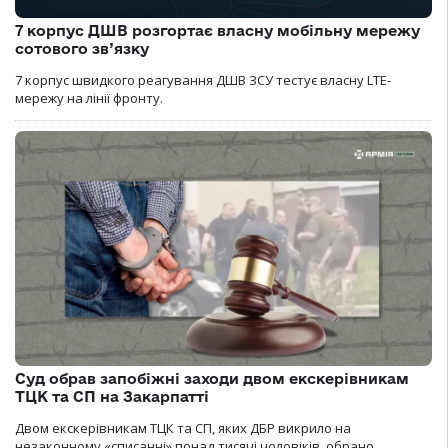
7 корпус ДШВ розгортає власну мобільну мережу
сотового зв’язку
7 корпус швидкого реагування ДШВ ЗСУ тестує власну LTE-
мережу на лінії фронту.
Суд обрав запобіжні заходи двом екскерівникам
ТЦК та СП на Закарпатті
Двом екскерівникам ТЦК та СП, яких ДБР викрило на
незаконному «списанні» понад тисячі чоловіків, обрано