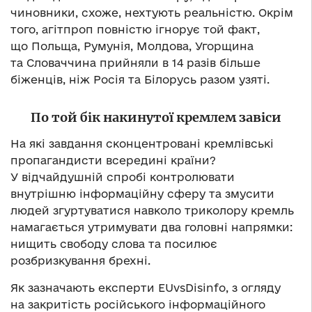
чиновники, схоже, нехтують реальністю. Окрім
того, агітпроп повністю ігнорує той факт,
що Польща, Румунія, Молдова, Угорщина
та Словаччина прийняли в 14 разів більше
біженців, ніж Росія та Білорусь разом узяті.
По той бік накинутої кремлем завіси
На які завдання сконцентровані кремлівські
пропагандисти всередині країни?
У відчайдушній спробі контролювати
внутрішню інформаційну сферу та змусити
людей згуртуватися навколо триколору кремль
намагається утримувати два головні напрямки:
нищить свободу слова та посилює
розбризкування брехні.
Як зазначають експерти EUvsDisinfo, з огляду
на закритість російського інформаційного