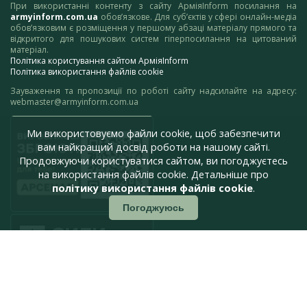
При використанні контенту з сайту АрміяInform посилання на
armyinform.com.ua
обов’язкове. Для суб’єктів у сфері онлайн-медіа
обов’язковим є розміщення у першому абзаці матеріалу прямого та
відкритого для пошукових систем гіперпосилання на цитований
матеріал.
Політика користування сайтом АрміяInform
Політика використання файлів cookie
Зауваження та пропозиції по роботі сайту надсилайте на адресу:
webmaster@armyinform.com.ua
Ми використовуємо файли cookie, щоб забезпечити
вам найкращий досвід роботи на нашому сайті.
Продовжуючи користуватися сайтом, ви погоджуєтесь
на використання файлів cookie. Детальніше про
політику використання файлів cookie
.
Погоджуюсь