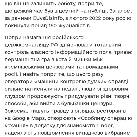
що він не залишить роботу, попри те,
що деякий час був відсутній на публіці. Загалом,
за даними EUvsDisinfo, з лютого 2022 року росію
покинули понад 150 журналістів.
Попри намагання російського
держкомнагляду РФ здійснювати тотальний
контроль власного інформаційного поля, триває
перманентна гра в кота й мишки між
кремлівськими цензорами та громадянами
росії. І навіть попри те, що цього разу
оператори «машини контролю думки» справді
сильно натиснули на педалі, люди зі здоровим
глуздом продовжують придумувати різні творчі
способи, аби вийти з бульбашки цензури.
Зокрема, пишуть правду в оглядах ресторанів
на Google Maps, створюють «Особливу операцію
кохання» в додатку для знайомств Tinder,
надсилають повідомлення випадково вибраним