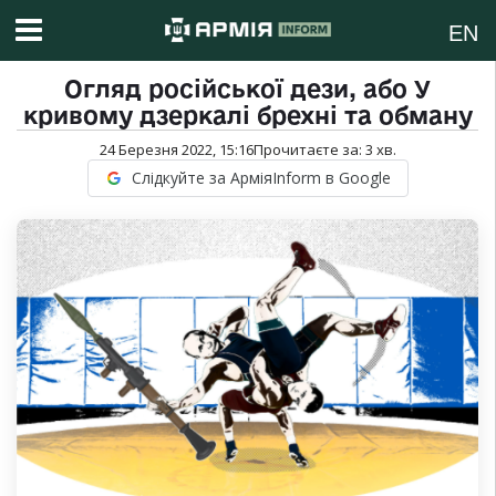
EN
Огляд російської дези, або У
кривому дзеркалі брехні та обману
24 Березня 2022, 15:16
Прочитаєте за:
3
хв.
Слідкуйте за АрміяInform в Google