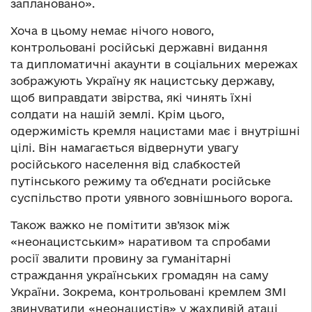
заплановано».
Хоча в цьому немає нічого нового,
контрольовані російські державні видання
та дипломатичні акаунти в соціальних мережах
зображують Україну як нацистську державу,
щоб виправдати звірства, які чинять їхні
солдати на нашій землі. Крім цього,
одержимість кремля нацистами має і внутрішні
цілі. Він намагається відвернути увагу
російського населення від слабкостей
путінського режиму та об’єднати російське
суспільство проти уявного зовнішнього ворога.
Також важко не помітити зв’язок між
«неонацистським» наративом та спробами
росії звалити провину за гуманітарні
страждання українських громадян на саму
України. Зокрема, контрольовані кремлем ЗМІ
звинуватили «неонацистів» у жахливій атаці