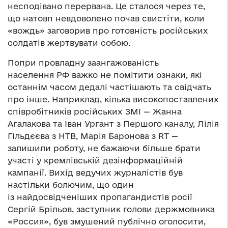
несподівано перервана. Це сталося через те,
що натовп невдоволено почав свистіти, коли
«вождь» заговорив про готовність російських
солдатів жертвувати собою.
Попри провладну заангажованість
населення РФ важко не помітити ознаки, які
останнім часом дедалі частішають та свідчать
про інше. Наприклад, кілька високопоставлених
співробітників російських ЗМІ — Жанна
Агалакова та Іван Ургант з Першого каналу, Лілія
Гільдєєва з НТВ, Марія Баронова з RT —
залишили роботу, не бажаючи більше брати
участі у кремлівській дезінформаційній
кампанії. Вихід ведучих журналістів був
настільки болючим, що один
із найдосвідченіших пропагандистів росії
Сергій Брільов, заступник голови держмовника
«Россия», був змушений публічно оголосити,