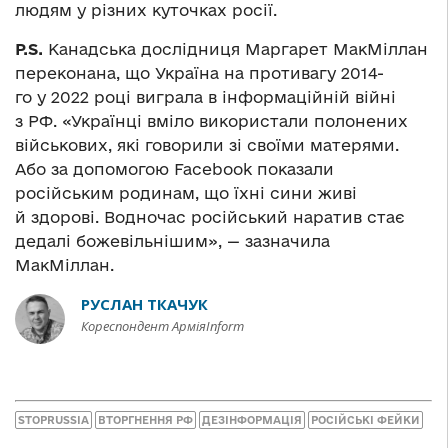
людям у різних куточках росії.
P.S.
Канадська дослідниця Маргарет МакМіллан
переконана, що Україна на противагу 2014-
го у 2022 році виграла в інформаційній війні
з РФ. «Українці вміло використали полонених
військових, які говорили зі своїми матерями.
Або за допомогою Facebook показали
російським родинам, що їхні сини живі
й здорові. Водночас російський наратив стає
дедалі божевільнішим», — зазначила
МакМіллан.
РУСЛАН ТКАЧУК
Кореспондент АрміяInform
STOPRUSSIA
ВТОРГНЕННЯ РФ
ДЕЗІНФОРМАЦІЯ
РОСІЙСЬКІ ФЕЙКИ