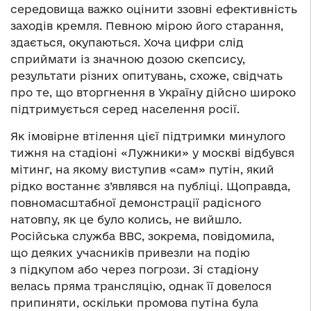
середовища важко оцінити ззовні ефективність
заходів кремля. Певною мірою його старання,
здається, окупаються. Хоча цифри слід
сприймати із значною дозою скепсису,
результати різних опитувань, схоже, свідчать
про те, що вторгнення в Україну дійсно широко
підтримується серед населення росії.
Як імовірне втілення цієї підтримки минулого
тижня на стадіоні «Лужники» у москві відбувся
мітинг, на якому виступив «сам» путін, який
рідко востаннє з’являвся на публіці. Щоправда,
повномасштабної демонстрації радісного
натовпу, як це було колись, не вийшло.
Російська служба ВВС, зокрема, повідомила,
що деяких учасників привезли на подію
з підкупом або через погрози. Зі стадіону
велась пряма трансляцію, однак її довелося
припиняти, оскільки промова путіна була