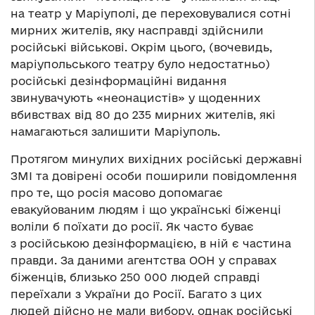
на театр у Маріуполі, де переховувалися сотні
мирних жителів, яку насправді здійснили
російські військові. Окрім цього, (вочевидь,
маріупольського театру було недостатньо)
російські дезінформаційні видання
звинувачують «неонацистів» у щоденних
вбивствах від 80 до 235 мирних жителів, які
намагаються залишити Маріуполь.
Протягом минулих вихідних російські державні
ЗМІ та довірені особи поширили повідомлення
про те, що росія масово допомагає
евакуйованим людям і що українські біженці
воліли б поїхати до росії. Як часто буває
з російською дезінформацією, в ній є частина
правди. За даними агентства ООН у справах
біженців, близько 250 000 людей справді
переїхали з України до Росії. Багато з цих
людей дійсно не мали вибору, однак російські