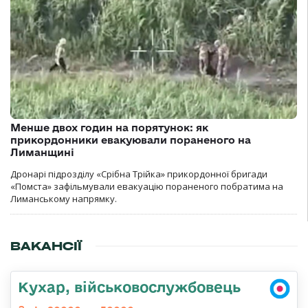
Менше двох годин на порятунок: як
прикордонники евакуювали пораненого на
Лиманщині
Дронарі підрозділу «Срібна Трійка» прикордонної бригади
«Помста» зафільмували евакуацію пораненого побратима на
Лиманському напрямку.
ВАКАНСІЇ
Кухар, військовослужбовець