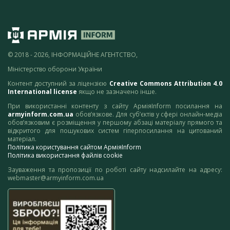
© 2018 - 2026, ІНФОРМАЦІЙНЕ АГЕНТСТВО,
Міністерство оборони України
Контент доступний за ліцензією
Creative Commons Attribution 4.0
International license
якщо не зазначено інше.
При використанні контенту з сайту АрміяInform посилання на
armyinform.com.ua
обов’язкове. Для суб’єктів у сфері онлайн-медіа
обов’язковим є розміщення у першому абзаці матеріалу прямого та
відкритого для пошукових систем гіперпосилання на цитований
матеріал.
Політика користування сайтом АрміяInform
Політика використання файлів cookie
Зауваження та пропозиції по роботі сайту надсилайте на адресу:
webmaster@armyinform.com.ua