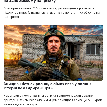
на Запорізькому напрямку
Спецпризначенці ГУР показали кадри знищення російської
піхоти, артилерії, транспорту, дронів та логістичних об’єктів на
Запоріжжі.
Знищив шістьох росіян, а сімох взяв у полон:
історія командира «Гіря»
Командир 3-ї мотопіхотної роти 43-ї окремої механізованої
бригади Олексій із позивним «Гіря» захищає Харківщину — край,
де народився та виріс.