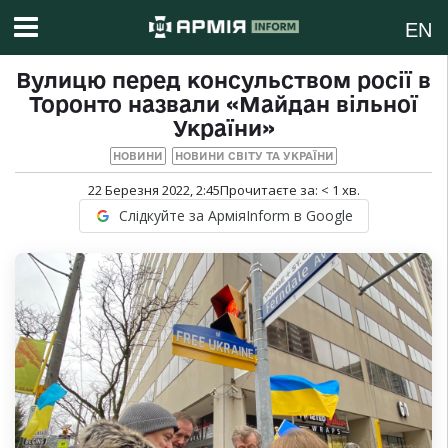
EN
Вулицю перед консульством росії в
Торонто назвали «Майдан вільної
України»
НОВИНИ
НОВИНИ СВІТУ ТА УКРАЇНИ
22 Березня 2022, 2:45
Прочитаєте за:
< 1
хв.
Слідкуйте за АрміяInform в Google