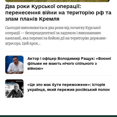
Два роки Курської операції:
перенесення війни на територію рф та
злам планів Кремля
Сьогодні виповнюється два роки від початку Курської
операції — безпрецедентної за задумом і виконанням
кампанії, яка перенесла бойові дії на територію держави-
агресора. Цей крок…
Актор і офіцер Володимир Ращук: «Воєнні
фільми не мають нічого спільного з
війною»
«Це зло має бути переможене»: історія
українця, який пережив російський полон