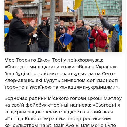
Мер Торонто Джон Торі у поінформував:
«Сьогодні ми відкрили знаки «Вільна Україна»
біля будівлі російського консульства на Сент-
Клер-авеню, які будуть символом солідарності
Торонто з Україною та канадцями-українцями».
Водночас радник міського голови Джош Мэтлоу
на своїй фейсбук-сторінці написав: «Сьогодні я
із щирим задоволенням відкрила новий знак
«Площа Вільної України» перед російським
консульством на St. Clair Ave E. Для мене було