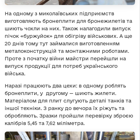
На одному з миколаївських підприємств
виготовляють бронеплити для бронежилетів та
шиють чохли на них. Також налагодили випуск
пічок «буржуйок» для обігріву військових. А ще
20 днів тому тут займалися виготовленням
металоконструкцій та монтажними роботами.
Проте з початку війни майстри перейшли на
випуск продукції для потреб українського
війська.
Наразі працюють два цехи: в одному роблять
бронеплити, у другому — шиють жилети.
Матеріалом для плит слугують деталі танків та
іншої техніки. З ранку до вечора їх ріжуть та
обробляють. Зразки пройшли перевірку зброєю
калібрів 5,45 та 7,62 міліметра.