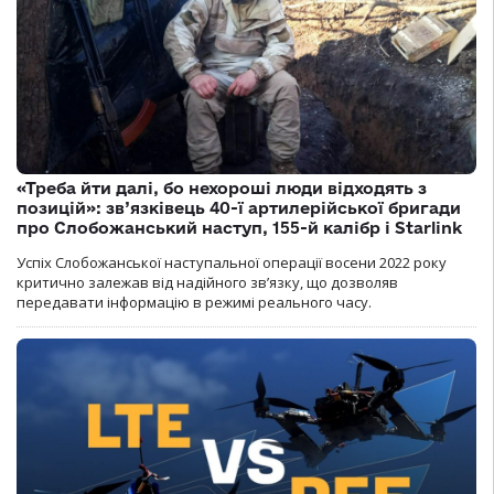
«Треба йти далі, бо нехороші люди відходять з
позицій»: зв’язківець 40-ї артилерійської бригади
про Слобожанський наступ, 155-й калібр і Starlink
Успіх Слобожанської наступальної операції восени 2022 року
критично залежав від надійного зв’язку, що дозволяв
передавати інформацію в режимі реального часу.