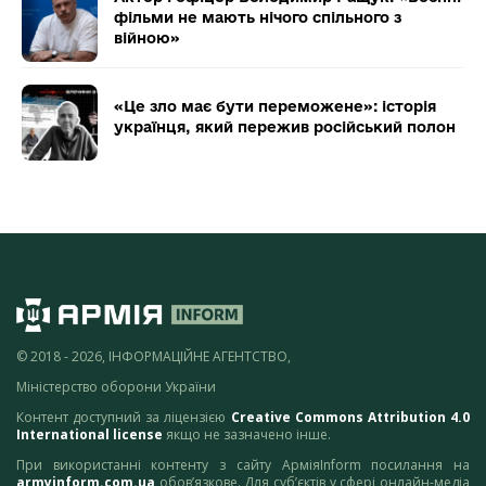
фільми не мають нічого спільного з
війною»
«Це зло має бути переможене»: історія
українця, який пережив російський полон
© 2018 - 2026, ІНФОРМАЦІЙНЕ АГЕНТСТВО,
Міністерство оборони України
Контент доступний за ліцензією
Creative Commons Attribution 4.0
International license
якщо не зазначено інше.
При використанні контенту з сайту АрміяInform посилання на
armyinform.com.ua
обов’язкове. Для суб’єктів у сфері онлайн-медіа