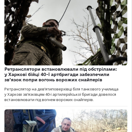
Ретранслятори встановлювали під обстрілами:
у Харкові бійці 40-ї артбригади забезпечили
зв’язок попри вогонь ворожих снайперів
Ретранслятор на дев’ятиповерхівці біля танкового училища
у Харкові зв’язківцям 40-ї артилерійської бригади довелося
встановлювати під вогнем ворожих снайперів.