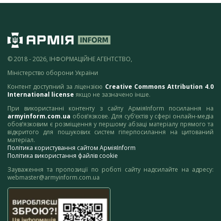
© 2018 - 2026, ІНФОРМАЦІЙНЕ АГЕНТСТВО,
Міністерство оборони України
Контент доступний за ліцензією
Creative Commons Attribution 4.0
International license
якщо не зазначено інше.
При використанні контенту з сайту АрміяInform посилання на
armyinform.com.ua
обов’язкове. Для суб’єктів у сфері онлайн-медіа
обов’язковим є розміщення у першому абзаці матеріалу прямого та
відкритого для пошукових систем гіперпосилання на цитований
матеріал.
Політика користування сайтом АрміяInform
Політика використання файлів cookie
Зауваження та пропозиції по роботі сайту надсилайте на адресу:
webmaster@armyinform.com.ua