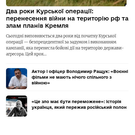
Два роки Курської операції:
перенесення війни на територію рф та
злам планів Кремля
Сьогодні виповнюється два роки від початку Курської
операції — безпрецедентної за задумом і виконанням
кампанії, яка перенесла бойові дії на територію держави-
агресора. Цей крок…
Актор і офіцер Володимир Ращук: «Воєнні
фільми не мають нічого спільного з
війною»
«Це зло має бути переможене»: історія
українця, який пережив російський полон