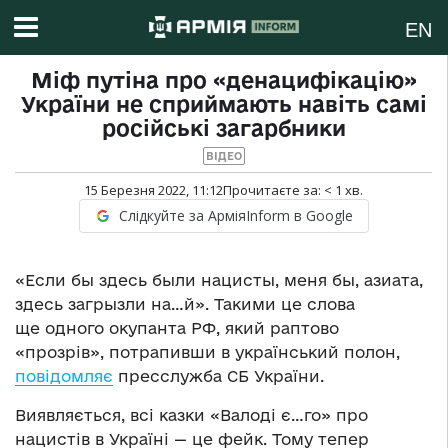
EN
Міф путіна про «денацифікацію»
України не сприймають навіть самі
російські загарбники
ВІДЕО
15 Березня 2022, 11:12
Прочитаєте за:
< 1
хв.
Слідкуйте за АрміяInform в Google
«Если бы здесь были нацисты, меня бы, азиата,
здесь загрызли на…й». Такими це слова
ще одного окупанта РФ, який раптово
«прозрів», потрапивши в український полон,
повідомляє
пресслужба СБ України.
Виявляється, всі казки «Валоді є…го» про
нацистів в Україні — це фейк. Тому тепер