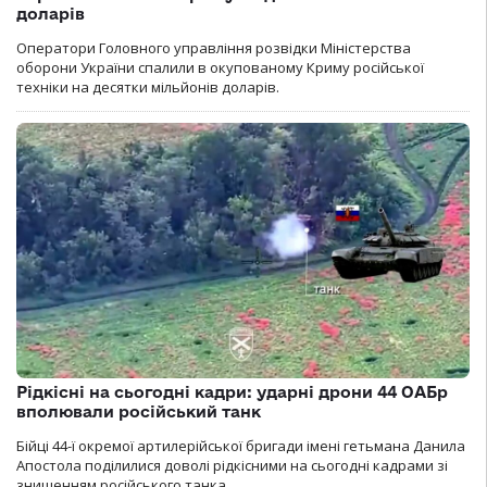
доларів
Оператори Головного управління розвідки Міністерства
оборони України спалили в окупованому Криму російської
техніки на десятки мільйонів доларів.
Рідкісні на сьогодні кадри: ударні дрони 44 ОАБр
вполювали російський танк
Бійці 44-ї окремої артилерійської бригади імені гетьмана Данила
Апостола поділилися доволі рідкісними на сьогодні кадрами зі
знищенням російського танка.