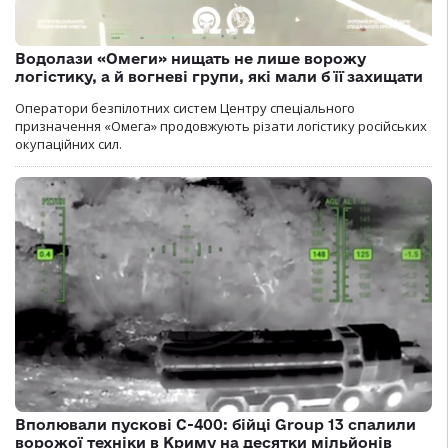
Водолази «Омеги» нищать не лише ворожу
логістику, а й вогневі групи, які мали б її захищати
Оператори безпілотних систем Центру спеціального
призначення «Омега» продовжують різати логістику російських
окупаційних сил.
Вполювали пускові С-400: бійці Group 13 спалили
ворожої техніки в Криму на десятки мільйонів