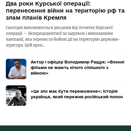
Два роки Курської операції:
перенесення війни на територію рф та
злам планів Кремля
Сьогодні виповнюється два роки від початку Курської
операції — безпрецедентної за задумом і виконанням
кампанії, яка перенесла бойові дії на територію держави-
агресора. Цей крок…
Актор і офіцер Володимир Ращук: «Воєнні
фільми не мають нічого спільного з
війною»
«Це зло має бути переможене»: історія
українця, який пережив російський полон