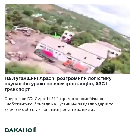
На Луганщині Apachi розгромили логістику
окупантів: уражено електростанцію, АЗС і
транспорт
Оператори ББпС Apachi 81-ї окремої аеромобільної
Слобожанської бригади на Луганщині завдали ударів по
ключових об’єктах логістики російських військ.
ВАКАНСІЇ