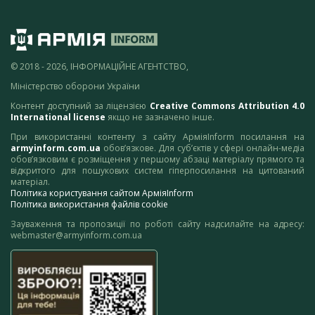
© 2018 - 2026, ІНФОРМАЦІЙНЕ АГЕНТСТВО,
Міністерство оборони України
Контент доступний за ліцензією
Creative Commons Attribution 4.0
International license
якщо не зазначено інше.
При використанні контенту з сайту АрміяInform посилання на
armyinform.com.ua
обов’язкове. Для суб’єктів у сфері онлайн-медіа
обов’язковим є розміщення у першому абзаці матеріалу прямого та
відкритого для пошукових систем гіперпосилання на цитований
матеріал.
Політика користування сайтом АрміяInform
Політика використання файлів cookie
Зауваження та пропозиції по роботі сайту надсилайте на адресу:
webmaster@armyinform.com.ua